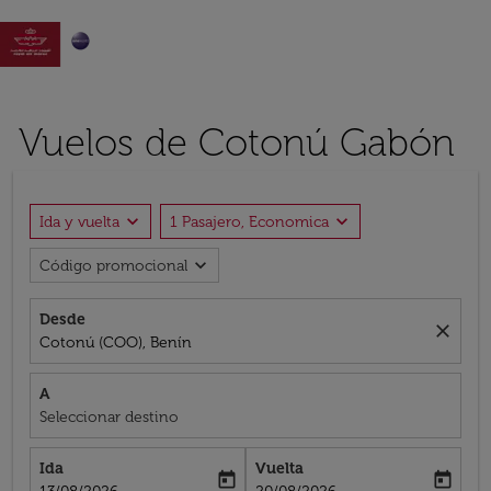

Vuelos de Cotonú Gabón
expand_more
expand_more
Ida y vuelta
1 Pasajero, Economica
expand_more
Código promocional
Desde
close
Cotonú (COO), Benín
A
Seleccionar destino
Ida
Vuelta
today
today
fc-booking-departure-date-aria-label
fc-booking-return-date-aria-label