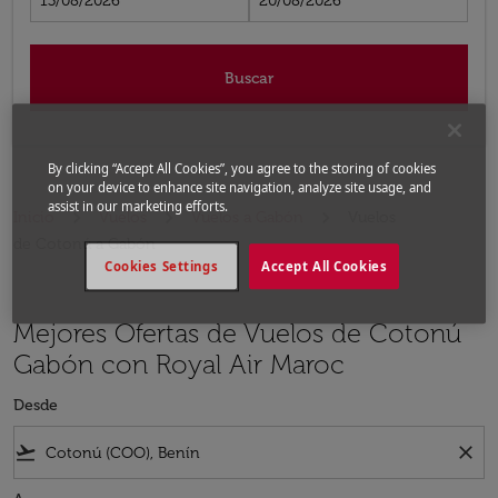
13/08/2026
20/08/2026
Buscar
By clicking “Accept All Cookies”, you agree to the storing of cookies
on your device to enhance site navigation, analyze site usage, and
assist in our marketing efforts.
Inicio
Vuelos
Vuelos a Gabón
Vuelos
de Cotonú a Gabón
Cookies Settings
Accept All Cookies
Mejores Ofertas de Vuelos de Cotonú
Gabón con Royal Air Maroc
Desde
flight_takeoff
close