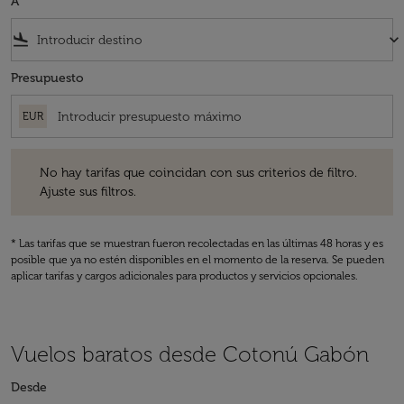
A
flight_land
keyboard_arrow_down
Presupuesto
EUR
No hay tarifas que coincidan con sus criterios de filtro. Ajuste sus fil
No hay tarifas que coincidan con sus criterios de filtro.
Ajuste sus filtros.
* Las tarifas que se muestran fueron recolectadas en las últimas 48 horas y es
posible que ya no estén disponibles en el momento de la reserva. Se pueden
aplicar tarifas y cargos adicionales para productos y servicios opcionales.
Vuelos baratos desde Cotonú Gabón
Desde