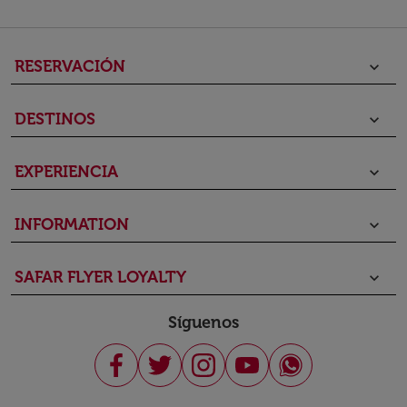
RESERVACIÓN
keyboard_arrow_down
DESTINOS
keyboard_arrow_down
EXPERIENCIA
keyboard_arrow_down
INFORMATION
keyboard_arrow_down
SAFAR FLYER LOYALTY
keyboard_arrow_down
Síguenos