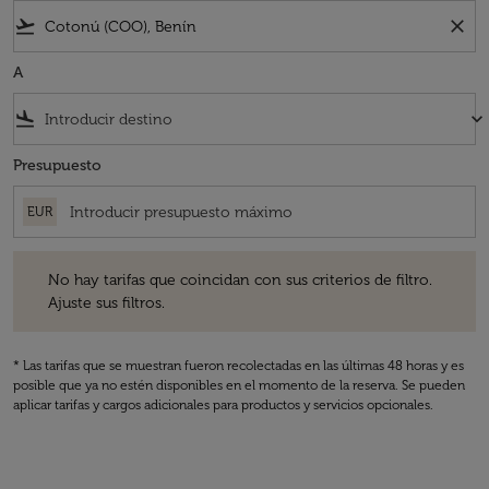
flight_takeoff
close
A
flight_land
keyboard_arrow_down
Presupuesto
EUR
No hay tarifas que coincidan con sus criterios de filtro. Ajuste sus fil
No hay tarifas que coincidan con sus criterios de filtro.
Ajuste sus filtros.
* Las tarifas que se muestran fueron recolectadas en las últimas 48 horas y es
posible que ya no estén disponibles en el momento de la reserva. Se pueden
aplicar tarifas y cargos adicionales para productos y servicios opcionales.