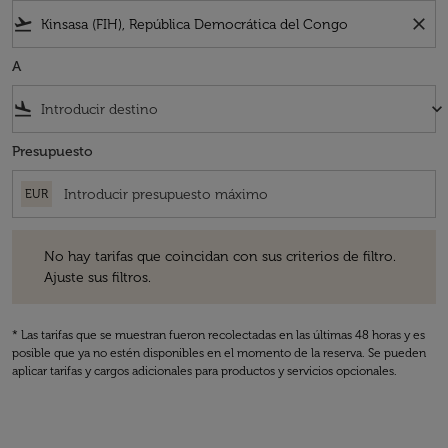
flight_takeoff
close
A
flight_land
keyboard_arrow_down
Presupuesto
EUR
No hay tarifas que coincidan con sus criterios de filtro. Ajuste sus fil
No hay tarifas que coincidan con sus criterios de filtro.
Ajuste sus filtros.
* Las tarifas que se muestran fueron recolectadas en las últimas 48 horas y es
posible que ya no estén disponibles en el momento de la reserva. Se pueden
aplicar tarifas y cargos adicionales para productos y servicios opcionales.