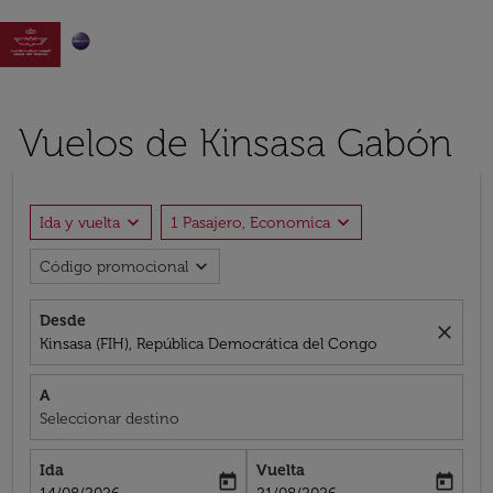

Vuelos de Kinsasa Gabón
expand_more
expand_more
Ida y vuelta
1 Pasajero, Economica
expand_more
Código promocional
Desde
close
Kinsasa (FIH), República Democrática del Congo
A
Seleccionar destino
Ida
Vuelta
today
today
fc-booking-departure-date-aria-label
fc-booking-return-date-aria-label