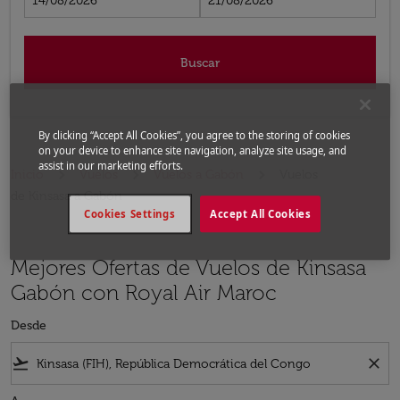
14/08/2026
21/08/2026
Buscar
By clicking “Accept All Cookies”, you agree to the storing of cookies
on your device to enhance site navigation, analyze site usage, and
assist in our marketing efforts.
Inicio
Vuelos
Vuelos a Gabón
Vuelos
de Kinsasa a Gabón
Cookies Settings
Accept All Cookies
Mejores Ofertas de Vuelos de Kinsasa
Gabón con Royal Air Maroc
Desde
flight_takeoff
close