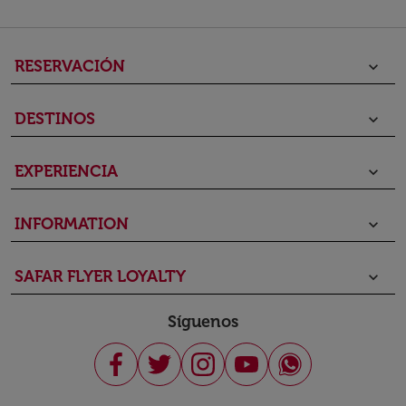
RESERVACIÓN
keyboard_arrow_down
DESTINOS
keyboard_arrow_down
EXPERIENCIA
keyboard_arrow_down
INFORMATION
keyboard_arrow_down
SAFAR FLYER LOYALTY
keyboard_arrow_down
Síguenos