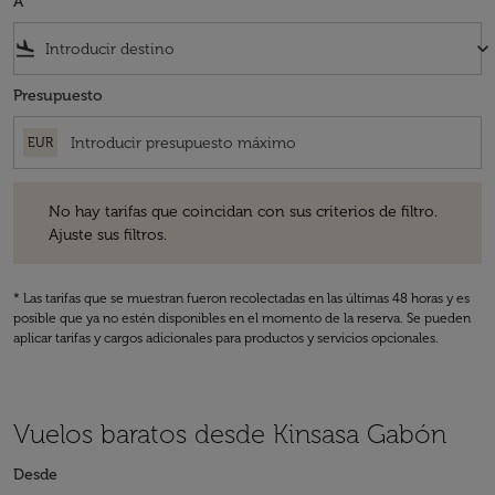
A
flight_land
keyboard_arrow_down
Presupuesto
EUR
No hay tarifas que coincidan con sus criterios de filtro. Ajuste sus fil
No hay tarifas que coincidan con sus criterios de filtro.
Ajuste sus filtros.
* Las tarifas que se muestran fueron recolectadas en las últimas 48 horas y es
posible que ya no estén disponibles en el momento de la reserva. Se pueden
aplicar tarifas y cargos adicionales para productos y servicios opcionales.
Vuelos baratos desde Kinsasa Gabón
Desde