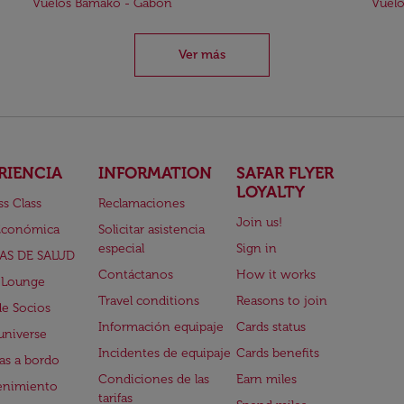
Vuelos Bámako - Gabón
Vuelo
Ver más
RIENCIA
INFORMATION
SAFAR FLYER
LOYALTY
ss Class
Reclamaciones
Join us!
Económica
Solicitar asistencia
especial
Sign in
AS DE SALUD
Contáctanos
How it works
 Lounge
Travel conditions
Reasons to join
de Socios
Información equipaje
Cards status
universe
Incidentes de equipaje
Cards benefits
s a bordo
Condiciones de las
Earn miles
enimiento
tarifas