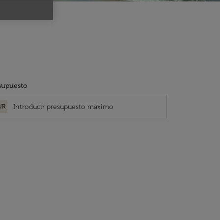
supuesto
UR