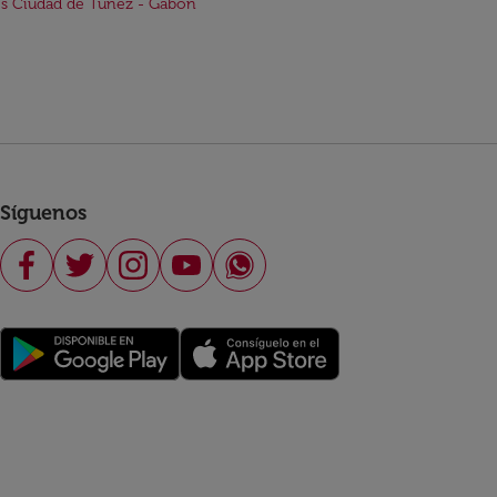
s Ciudad de Túnez - Gabón
Síguenos