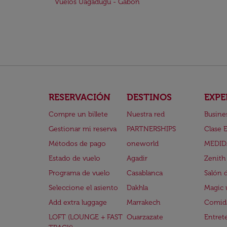
Vuelos Uagadugú - Gabón
RESERVACIÓN
DESTINOS
EXPE
Compre un billete
Nuestra red
Busine
Gestionar mi reserva
PARTNERSHIPS
Clase 
Métodos de pago
oneworld
MEDID
Estado de vuelo
Agadir
Zenith
Programa de vuelo
Casablanca
Salón 
Seleccione el asiento
Dakhla
Magic 
Add extra luggage
Marrakech
Comida
LOFT (LOUNGE + FAST
Ouarzazate
Entret