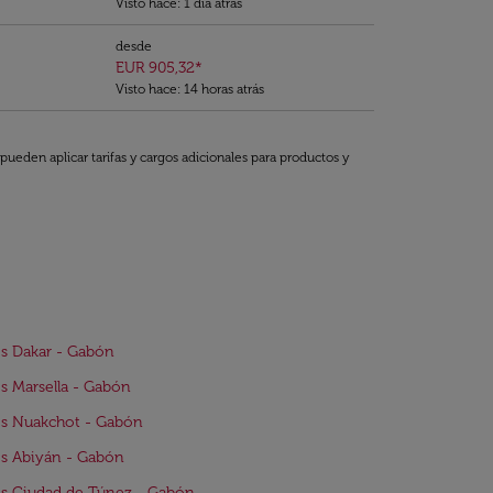
Visto hace: 1 día atrás
desde
EUR 905,32
*
Visto hace: 14 horas atrás
pueden aplicar tarifas y cargos adicionales para productos y
s Dakar - Gabón
s Marsella - Gabón
os Nuakchot - Gabón
s Abiyán - Gabón
s Ciudad de Túnez - Gabón