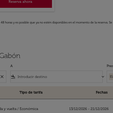
Reserva ahora
s 48 horas y es posible que ya no estén disponibles en el momento de la reserva. Se 
s Gabón
A
Pre
close
flight_land
keyboard_arrow_down
E
Tipo de tarifa
Fechas
da y vuelta
/
Económica
13/12/2026 - 21/12/2026