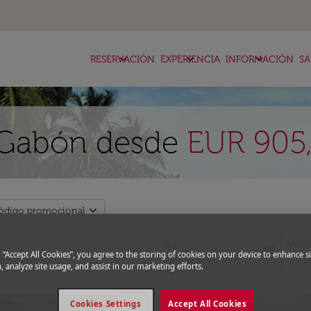
keyboard_arrow_down
keyboard_arrow_down
keyboard_arrow_down
RESERVACIÓN
EXPERIENCIA
INFORMACIÓN
SA
s Gabón desde
EUR 905
expand_more
ódigo promocional
Ida
Vuel
today
g “Accept All Cookies”, you agree to the storing of cookies on your device to enhance si
fc-booking-departure-date-aria-l
fc-bo
13/08/2026
20/0
, analyze site usage, and assist in our marketing efforts.
Cookies Settings
Accept All Cookies