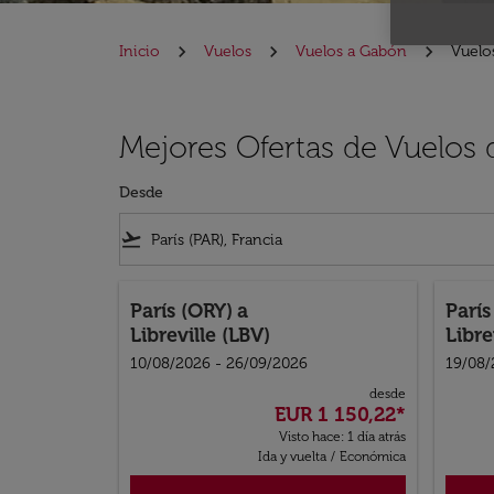
Inicio
Vuelos
Vuelos a Gabón
Vuelo
Mejores Ofertas de Vuelos 
Desde
flight_takeoff
París (ORY)
a
Parí
Libreville (LBV)
Libre
10/08/2026 - 26/09/2026
19/08/
desde
EUR 1 150,22
*
Visto hace: 1 día atrás
Ida y vuelta
/
Económica