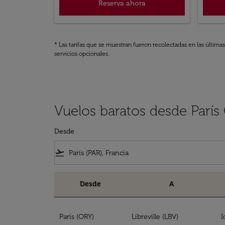
Reserva ahora
* Las tarifas que se muestran fueron recolectadas en las última
servicios opcionales.
Vuelos baratos desde Parí
Desde
flight_takeoff
Desde
A
Vuelos baratos desde París Gabón
París (ORY)
Libreville (LBV)
I