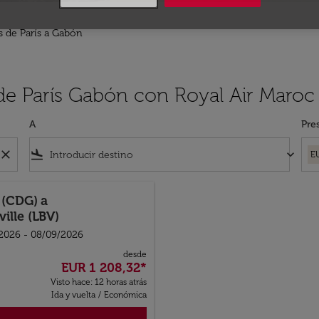
s de París a Gabón
de París Gabón con Royal Air Maroc
A
Pre
close
flight_land
keyboard_arrow_down
E
s (CDG)
a
ville (LBV)
2026 - 08/09/2026
desde
EUR 1 208,32
*
Visto hace: 12 horas atrás
Ida y vuelta
/
Económica