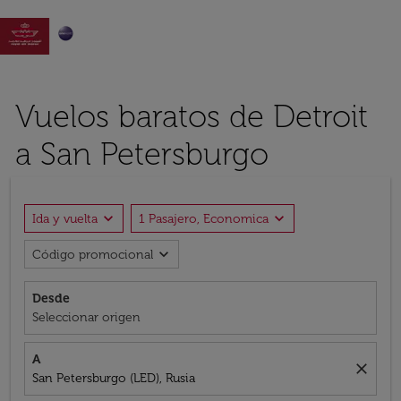

Vuelos baratos de Detroit
a San Petersburgo
expand_more
expand_more
Ida y vuelta
1 Pasajero, Economica
expand_more
Código promocional
Desde
Seleccionar origen
A
close
San Petersburgo (LED), Rusia