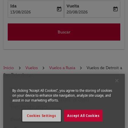
Ida
Vuelta
today
today
fc-booking-departure-date-aria-label
fc-booking-return-date-aria-label
13/08/2026
20/08/2026
Buscar
Inicio
Vuelos
Vuelos a Rusia
Vuelos de Detroit a
San Petersburgo
Encuentre las mejores ofertas de
Por favor, intente actualizar su ruta (origen y / o dest
By clicking “Accept All Cookies”, you agree to the storing of cookies
on your device to enhance site navigation, analyze site usage, and
vuelo desde Detroit a San
assist in our marketing efforts.
Petersburgo
Cookies Settings
Accept All Cookies
Desde