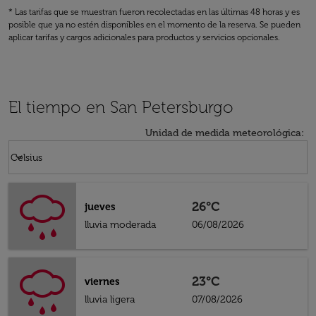
* Las tarifas que se muestran fueron recolectadas en las últimas 48 horas y es
posible que ya no estén disponibles en el momento de la reserva. Se pueden
aplicar tarifas y cargos adicionales para productos y servicios opcionales.
El tiempo en San Petersburgo
Unidad de medida meteorológica
:
Weather unit option Celsius Selected
keyboard_arrow_down
Celsius
26°C
jueves
lluvia moderada
06/08/2026
23°C
viernes
lluvia ligera
07/08/2026