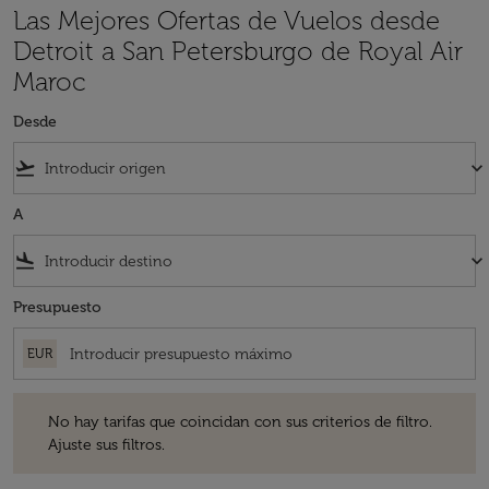
Las Mejores Ofertas de Vuelos desde
Detroit a San Petersburgo de Royal Air
Maroc
Desde
flight_takeoff
keyboard_arrow_down
A
flight_land
keyboard_arrow_down
Presupuesto
EUR
No hay tarifas que coincidan con sus criterios de filtro. Ajuste sus fil
No hay tarifas que coincidan con sus criterios de filtro.
Ajuste sus filtros.