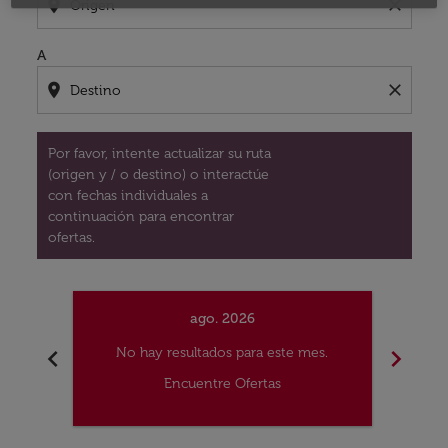
location_on
close
A
location_on
close
Por favor, intente actualizar su ruta
(origen y / o destino) o interactúe
con fechas individuales a
continuación para encontrar
ofertas.
ago. 2026
chevron_left
chevron_right
No hay resultados para este mes.
No
Encuentre Ofertas