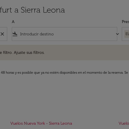
urt a Sierra Leona
A
Pre
close
flight_land
keyboard_arrow_down
E
. Ajuste sus filtros.
iltro. Ajuste sus filtros.
s 48 horas y es posible que ya no estén disponibles en el momento de la reserva. Se 
Vuelos Nueva York - Sierra Leona
Vuelo