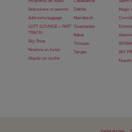
Programa de vuelo
Casablanca
Salón 
Seleccione el asiento
Dakhla
Magic 
Add extra luggage
Marrakech
Comida
LOFT (LOUNGE + FAST
Ouarzazate
Entret
TRACK)
Rabat
Asient
Sky Shop
Tétouan
SKYRA
Reserva un hotel
Tanger
SKY PR
Alquile un coche
Nuestra
|
Vuelos por país
A