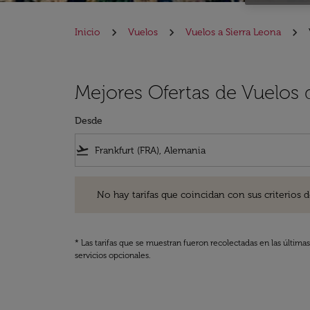
Inicio
Vuelos
Vuelos a Sierra Leona
Mejores Ofertas de Vuelos 
Desde
flight_takeoff
No hay tarifas que coincidan con sus criterios de filtro
No hay tarifas que coincidan con sus criterios de f
* Las tarifas que se muestran fueron recolectadas en las última
servicios opcionales.