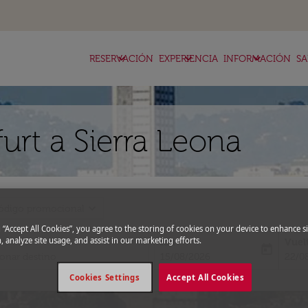
keyboard_arrow_down
keyboard_arrow_down
keyboard_arrow_down
RESERVACIÓN
EXPERIENCIA
INFORMACIÓN
SA
urt a Sierra Leona
expand_more
ódigo promocional
g “Accept All Cookies”, you agree to the storing of cookies on your device to enhance si
, analyze site usage, and assist in our marketing efforts.
Ida
Vuel
today
fc-booking-departure-date-aria-l
fc-bo
15/08/2026
22/0
Cookies Settings
Accept All Cookies