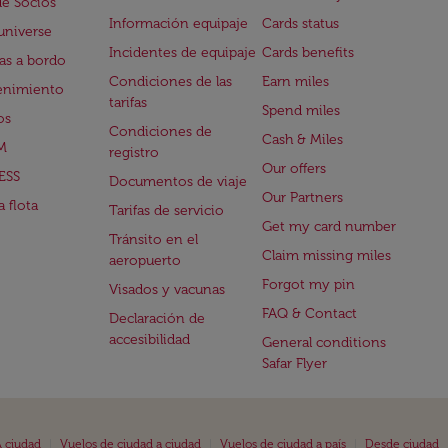
de Socios
Información equipaje
Cards status
universe
Incidentes de equipaje
Cards benefits
s a bordo
Condiciones de las
Earn miles
enimiento
tarifas
Spend miles
os
Condiciones de
Cash & Miles
M
registro
Our offers
ESS
Documentos de viaje
Our Partners
 flota
Tarifas de servicio
Get my card number
Tránsito en el
Claim missing miles
aeropuerto
Forgot my pin
Visados y vacunas
FAQ & Contact
Declaración de
accesibilidad
General conditions
Safar Flyer
|
|
|
 ciudad
Vuelos de ciudad a ciudad
Vuelos de ciudad a país
Desde ciudad