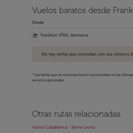
Vuelos baratos desde Frankf
Desde
flight_takeoff
No hay tarifas que coincidan con sus criterios de filtro
No hay tarifas que coincidan con sus criterios de f
* Las tarifas que se muestran fueron recolectadas en las última
servicios opcionales.
Otras rutas relacionadas
Vuelos Casablanca - Sierra Leona