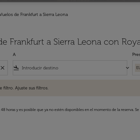
Vuelos de Frankfurt a Sierra Leona
de Frankfurt a Sierra Leona con Roya
A
Pre
close
flight_land
keyboard_arrow_down
E
. Ajuste sus filtros.
iltro. Ajuste sus filtros.
s 48 horas y es posible que ya no estén disponibles en el momento de la reserva. Se 