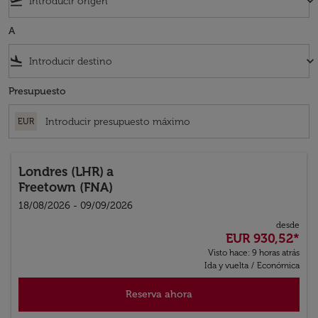
flight_takeoff
keyboard_arrow_down
A
flight_land
keyboard_arrow_down
Presupuesto
EUR
Londres (LHR)
a
Freetown (FNA)
18/08/2026 - 09/09/2026
desde
EUR 930,52
*
Visto hace: 9 horas atrás
Ida y vuelta
/
Económica
Reserva ahora