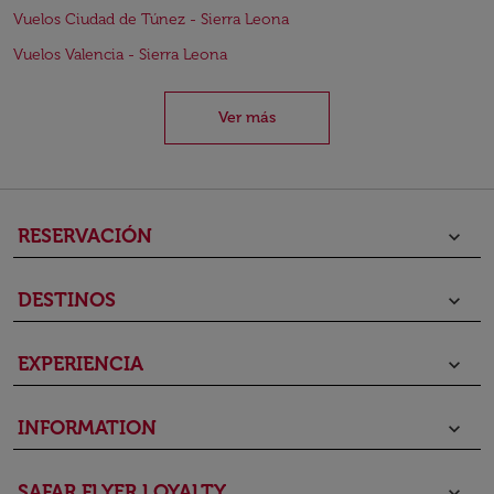
Vuelos Ciudad de Túnez - Sierra Leona
Vuelos Valencia - Sierra Leona
Ver más
RESERVACIÓN
keyboard_arrow_down
DESTINOS
keyboard_arrow_down
EXPERIENCIA
keyboard_arrow_down
INFORMATION
keyboard_arrow_down
SAFAR FLYER LOYALTY
keyboard_arrow_down