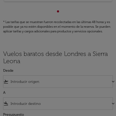
Mostrando cmp-pagination-s
* Las tarifas que se muestran fueron recolectadas en las últimas 48 horas y es
posible que ya no estén disponibles en el momento de la reserva. Se pueden
aplicar tarifas y cargos adicionales para productos y servicios opcionales.
Vuelos baratos desde Londres a Sierra
Leona
Desde
flight_takeoff
keyboard_arrow_down
A
flight_land
keyboard_arrow_down
Presupuesto