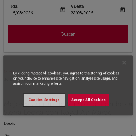
Ida
Vuelta
today
today
fc-booking-departure-date-aria-label
fc-booking-return-date-aria-label
15/08/2026
22/08/2026
Buscar
Inicio
Vuelos
Vuelos a Sierra Leona
Vuelos
By clicking “Accept All Cookies”, you agree to the storing of cookies
on your device to enhance site navigation, analyze site usage, and
de Londres a Sierra Leona
assist in our marketing efforts.
Cookies Settings
Accept All Cookies
Mejores Ofertas de Vuelos de Londres a
Sierra Leona con Royal Air Maroc
Desde