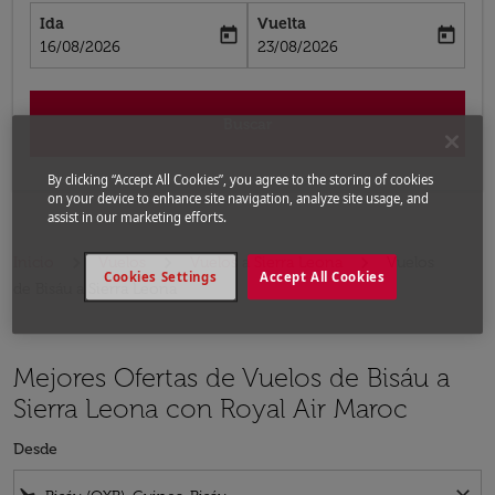
Ida
Vuelta
today
today
fc-booking-departure-date-aria-label
fc-booking-return-date-aria-label
16/08/2026
23/08/2026
Buscar
By clicking “Accept All Cookies”, you agree to the storing of cookies
on your device to enhance site navigation, analyze site usage, and
assist in our marketing efforts.
Inicio
Vuelos
Vuelos a Sierra Leona
Vuelos
Cookies Settings
Accept All Cookies
de Bisáu a Sierra Leona
Mejores Ofertas de Vuelos de Bisáu a
Sierra Leona con Royal Air Maroc
Desde