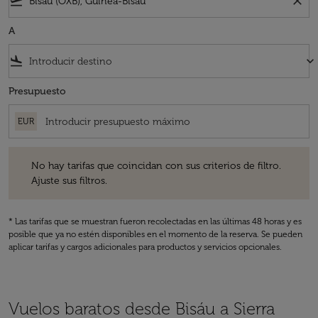
flight_takeoff
close
A
flight_land
keyboard_arrow_down
Presupuesto
EUR
No hay tarifas que coincidan con sus criterios de filtro. Ajuste sus fil
No hay tarifas que coincidan con sus criterios de filtro.
Ajuste sus filtros.
* Las tarifas que se muestran fueron recolectadas en las últimas 48 horas y es
posible que ya no estén disponibles en el momento de la reserva. Se pueden
aplicar tarifas y cargos adicionales para productos y servicios opcionales.
Vuelos baratos desde Bisáu a Sierra