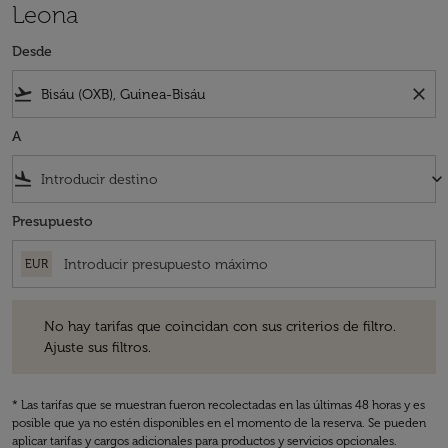
Leona
Desde
flight_takeoff
close
A
flight_land
keyboard_arrow_down
Presupuesto
EUR
No hay tarifas que coincidan con sus criterios de filtro. Ajuste sus fil
No hay tarifas que coincidan con sus criterios de filtro.
Ajuste sus filtros.
* Las tarifas que se muestran fueron recolectadas en las últimas 48 horas y es
posible que ya no estén disponibles en el momento de la reserva. Se pueden
aplicar tarifas y cargos adicionales para productos y servicios opcionales.