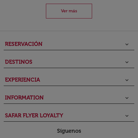
Ver más
RESERVACIÓN
keyboard_arrow_down
DESTINOS
keyboard_arrow_down
EXPERIENCIA
keyboard_arrow_down
INFORMATION
keyboard_arrow_down
SAFAR FLYER LOYALTY
keyboard_arrow_down
Síguenos