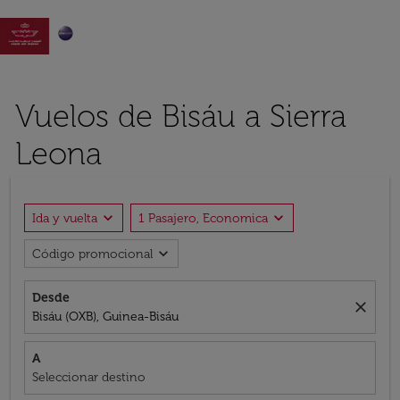

Vuelos de Bisáu a Sierra
Leona
expand_more
expand_more
Ida y vuelta
1 Pasajero, Economica
expand_more
Código promocional
Desde
close
Bisáu (OXB), Guinea-Bisáu
A
Seleccionar destino