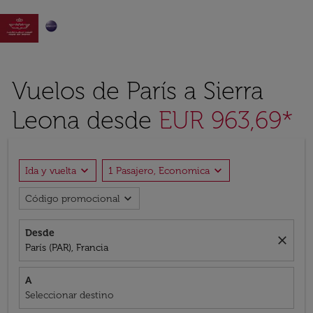

Vuelos de París a Sierra
Leona desde
EUR 963,69*
expand_more
expand_more
Ida y vuelta
1 Pasajero, Economica
expand_more
Código promocional
Desde
close
París (PAR), Francia
A
Seleccionar destino