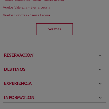
Vuelos Valencia - Sierra Leona
Vuelos Londres - Sierra Leona
Ver más
RESERVACIÓN
keyboard_arrow_down
DESTINOS
keyboard_arrow_down
EXPERIENCIA
keyboard_arrow_down
INFORMATION
keyboard_arrow_down