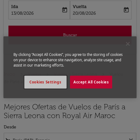
Ida
Vuelta
today
today
fc-booking-departure-date-aria-label
fc-booking-return-date-aria-label
13/08/2026
20/08/2026
Buscar
By clicking “Accept All Cookies”, you agree to the storing of cookies
on your device to enhance site navigation, analyze site usage, and
assist in our marketing efforts.
Inicio
Vuelos
Vuelos a Sierra Leona
Vuelos
de París a Sierra Leona
Cookies Settings
Accept All Cookies
Mejores Ofertas de Vuelos de París a
Sierra Leona con Royal Air Maroc
Desde