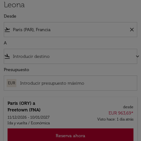
Leona
Desde
flight_takeoff
close
A
flight_land
keyboard_arrow_down
Presupuesto
EUR
París (ORY)
a
desde
Freetown (FNA)
EUR 963,69
*
11/12/2026 - 10/01/2027
Visto hace: 1 día atrás
Ida y vuelta
/
Económica
Reserva ahora