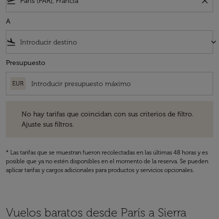
flight_takeoff
close
A
flight_land
keyboard_arrow_down
Presupuesto
EUR
No hay tarifas que coincidan con sus criterios de filtro. Ajuste sus fil
No hay tarifas que coincidan con sus criterios de filtro.
Ajuste sus filtros.
* Las tarifas que se muestran fueron recolectadas en las últimas 48 horas y es
posible que ya no estén disponibles en el momento de la reserva. Se pueden
aplicar tarifas y cargos adicionales para productos y servicios opcionales.
Vuelos baratos desde París a Sierra