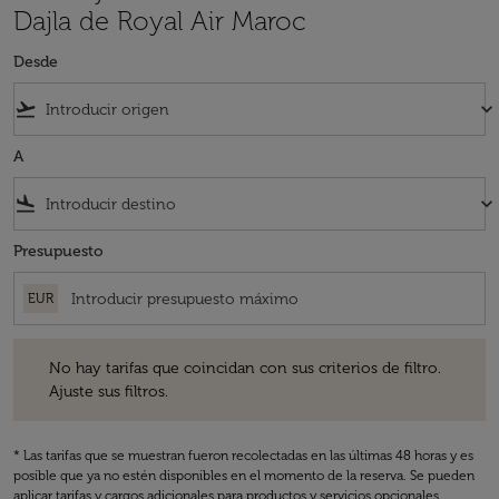
Dajla de Royal Air Maroc
Desde
flight_takeoff
keyboard_arrow_down
A
flight_land
keyboard_arrow_down
Presupuesto
EUR
No hay tarifas que coincidan con sus criterios de filtro. Ajuste sus fil
No hay tarifas que coincidan con sus criterios de filtro.
Ajuste sus filtros.
* Las tarifas que se muestran fueron recolectadas en las últimas 48 horas y es
posible que ya no estén disponibles en el momento de la reserva. Se pueden
aplicar tarifas y cargos adicionales para productos y servicios opcionales.