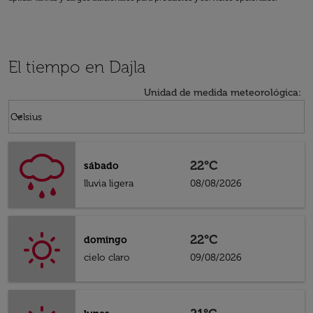
El tiempo en Dajla
Unidad de medida meteorológica
:
Weather unit option Celsius Selected
keyboard_arrow_down
Celsius
22°C
sábado
lluvia ligera
08/08/2026
22°C
domingo
cielo claro
09/08/2026