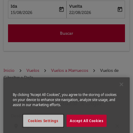
Ida
Vuelta
today
today
fc-booking-departure-date-aria-label
fc-booking-return-date-aria-label
15/08/2026
22/08/2026
Buscar
Inicio
Vuelos
Vuelos a Marruecos
Vuelos de
Gibraltar a Dajla
Encuentre las mejores ofertas de
Por favor, intente actualizar su ruta (origen y / o dest
By clicking “Accept All Cookies”, you agree to the storing of cookies
on your device to enhance site navigation, analyze site usage, and
vuelo desde Gibraltar a Dajla
assist in our marketing efforts.
Desde
Cookies Settings
Accept All Cookies
location_on
close