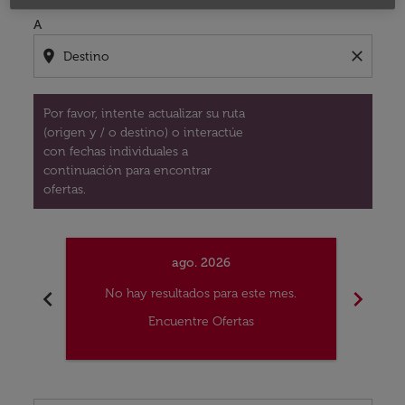
A
location_on
close
Por favor, intente actualizar su ruta
(origen y / o destino) o interactúe
con fechas individuales a
continuación para encontrar
ofertas.
ago. 2026
chevron_left
chevron_right
No hay resultados para este mes.
No
Encuentre Ofertas