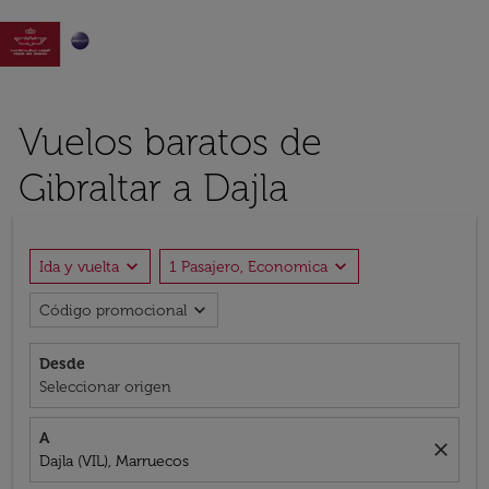

Vuelos baratos de
Gibraltar a Dajla
expand_more
expand_more
Ida y vuelta
1 Pasajero, Economica
expand_more
Código promocional
Desde
Seleccionar origen
A
close
Dajla (VIL), Marruecos