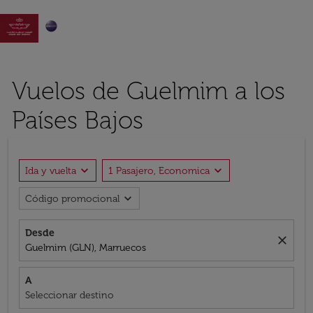

Vuelos de Guelmim a los
Países Bajos
expand_more
expand_more
Ida y vuelta
1 Pasajero, Economica
expand_more
Código promocional
Desde
close
Guelmim (GLN), Marruecos
A
Seleccionar destino