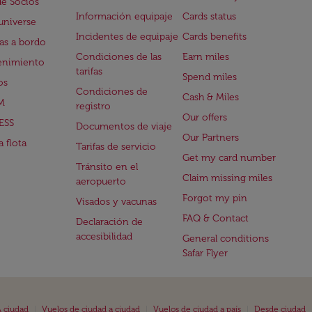
de Socios
Información equipaje
Cards status
universe
Incidentes de equipaje
Cards benefits
s a bordo
Condiciones de las
Earn miles
enimiento
tarifas
Spend miles
os
Condiciones de
Cash & Miles
M
registro
Our offers
ESS
Documentos de viaje
Our Partners
 flota
Tarifas de servicio
Get my card number
Tránsito en el
Claim missing miles
aeropuerto
Forgot my pin
Visados y vacunas
FAQ & Contact
Declaración de
accesibilidad
General conditions
Safar Flyer
|
|
|
 ciudad
Vuelos de ciudad a ciudad
Vuelos de ciudad a país
Desde ciudad