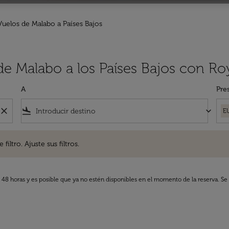
Vuelos de Malabo a Países Bajos
de Malabo a los Países Bajos con Ro
A
Pre
close
flight_land
keyboard_arrow_down
E
. Ajuste sus filtros.
iltro. Ajuste sus filtros.
s 48 horas y es posible que ya no estén disponibles en el momento de la reserva. Se 