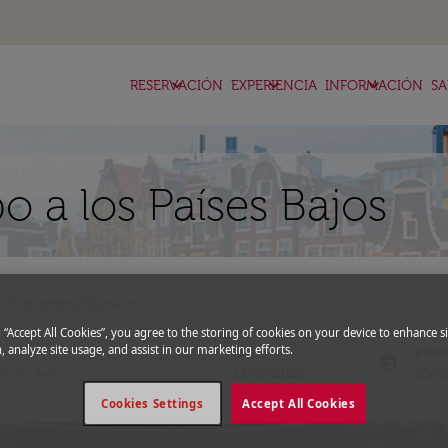
keyboard_arrow_down
keyboard_arrow_down
keyboard_arrow_down
RESERVACIÓN
EXPERIENCIA
INFORMACIÓN
SA
o a los Países Bajos
expand_more
ódigo promocional
g “Accept All Cookies”, you agree to the storing of cookies on your device to enhance si
, analyze site usage, and assist in our marketing efforts.
Ida
Vuel
today
fc-booking-departure-date-aria-l
fc-bo
13/08/2026
20/0
Cookies Settings
Accept All Cookies