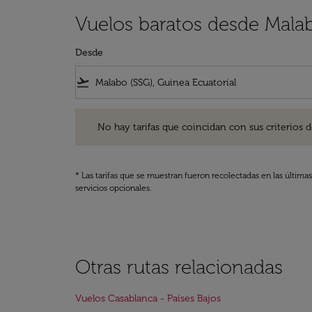
Vuelos baratos desde Malab
Desde
flight_takeoff
No hay tarifas que coincidan con sus criterios de filtro
No hay tarifas que coincidan con sus criterios de f
* Las tarifas que se muestran fueron recolectadas en las última
servicios opcionales.
Otras rutas relacionadas
Vuelos Casablanca - Países Bajos