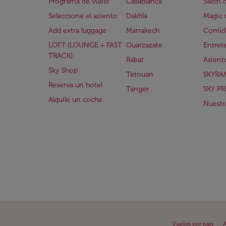
Programa de vuelo
Casablanca
Salón 
Seleccione el asiento
Dakhla
Magic 
Add extra luggage
Marrakech
Comida
LOFT (LOUNGE + FAST
Ouarzazate
Entret
TRACK)
Rabat
Asient
Sky Shop
Tétouan
SKYRA
Reserva un hotel
Tanger
SKY PR
Alquile un coche
Nuestra
|
Vuelos por país
A