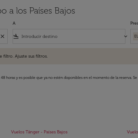
o a los Países Bajos
A
Pre
close
flight_land
keyboard_arrow_down
E
. Ajuste sus filtros.
iltro. Ajuste sus filtros.
s 48 horas y es posible que ya no estén disponibles en el momento de la reserva. Se 
Vuelos Tánger - Países Bajos
Vuelo