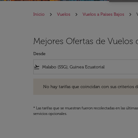
Inicio
Vuelos
Vuelos a Países Bajos
Mejores Ofertas de Vuelos 
Desde
flight_takeoff
No hay tarifas que coincidan con sus criterios de filtro
No hay tarifas que coincidan con sus criterios de f
* Las tarifas que se muestran fueron recolectadas en las última
servicios opcionales.