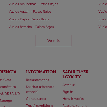
Vuelos Alhucemas - Países Bajos
Vuelo
Vuelos Agadir - Países Bajos
Vuelo
Vuelos Dajla - Países Bajos
Vuelo
Vuelos Bámako - Países Bajos
Vuelo
Ver más
RIENCIA
INFORMATION
SAFAR FLYER
LOYALTY
ss Class
Reclamaciones
Join us!
Económica
Solicitar asistencia
especial
Sign in
AS DE SALUD
Contáctanos
How it works
 Lounge
Travel conditions
Reasons to join