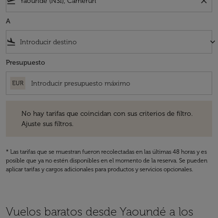
flight_takeoff
close
A
flight_land
keyboard_arrow_down
Presupuesto
EUR
No hay tarifas que coincidan con sus criterios de filtro. Ajuste sus fil
No hay tarifas que coincidan con sus criterios de filtro.
Ajuste sus filtros.
* Las tarifas que se muestran fueron recolectadas en las últimas 48 horas y es
posible que ya no estén disponibles en el momento de la reserva. Se pueden
aplicar tarifas y cargos adicionales para productos y servicios opcionales.
Vuelos baratos desde Yaoundé a los