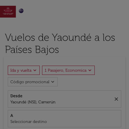

Vuelos de Yaoundé a los
Países Bajos
expand_more
expand_more
Ida y vuelta
1 Pasajero, Economica
expand_more
Código promocional
Desde
close
Yaoundé (NSI), Camerún
A
Seleccionar destino