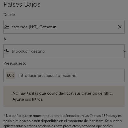
Países Bajos
Desde
flight_takeoff
close
A
flight_land
keyboard_arrow_down
Presupuesto
EUR
No hay tarifas que coincidan con sus criterios de filtro. Ajuste sus fil
No hay tarifas que coincidan con sus criterios de filtro.
Ajuste sus filtros.
* Las tarifas que se muestran fueron recolectadas en las últimas 48 horas y es
posible que ya no estén disponibles en el momento de la reserva. Se pueden
aplicar tarifas y cargos adicionales para productos y servicios opcionales.