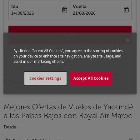
Ida
Vuelta
today
today
fc-booking-departure-date-aria-label
fc-booking-return-date-aria-label
14/08/2026
21/08/2026
Buscar
By clicking “Accept All Cookies”, you agree to the storing of cookies
on your device to enhance site navigation, analyze site usage, and
assist in our marketing efforts.
Inicio
Vuelos
Vuelos a Países Bajos
Vuelos
Cookies Settings
Accept All Cookies
de Yaoundé a Países Bajos
Mejores Ofertas de Vuelos de Yaoundé
a los Países Bajos con Royal Air Maroc
Desde