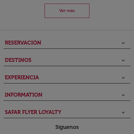
Ver más
RESERVACIÓN
keyboard_arrow_down
DESTINOS
keyboard_arrow_down
EXPERIENCIA
keyboard_arrow_down
INFORMATION
keyboard_arrow_down
SAFAR FLYER LOYALTY
keyboard_arrow_down
Síguenos