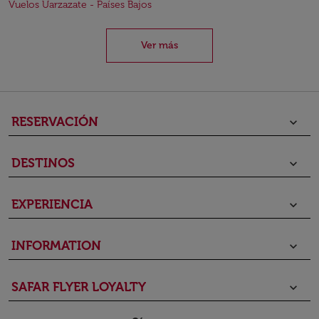
Vuelos Uarzazate - Países Bajos
Ver más
RESERVACIÓN
keyboard_arrow_down
DESTINOS
keyboard_arrow_down
EXPERIENCIA
keyboard_arrow_down
INFORMATION
keyboard_arrow_down
SAFAR FLYER LOYALTY
keyboard_arrow_down