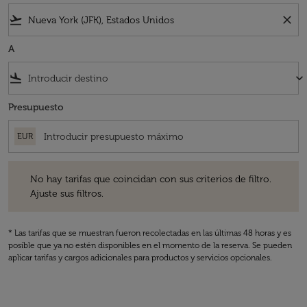
flight_takeoff
close
A
flight_land
keyboard_arrow_down
Presupuesto
EUR
No hay tarifas que coincidan con sus criterios de filtro. Ajuste sus fil
No hay tarifas que coincidan con sus criterios de filtro.
Ajuste sus filtros.
* Las tarifas que se muestran fueron recolectadas en las últimas 48 horas y es
posible que ya no estén disponibles en el momento de la reserva. Se pueden
aplicar tarifas y cargos adicionales para productos y servicios opcionales.