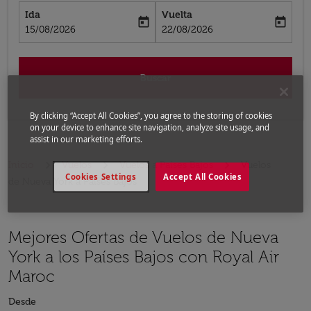
Ida
Vuelta
today
today
fc-booking-departure-date-aria-label
fc-booking-return-date-aria-label
15/08/2026
22/08/2026
Buscar
By clicking “Accept All Cookies”, you agree to the storing of cookies
on your device to enhance site navigation, analyze site usage, and
assist in our marketing efforts.
Inicio
Vuelos
Vuelos a Países Bajos
Vuelos
Cookies Settings
Accept All Cookies
de Nueva York a Países Bajos
Mejores Ofertas de Vuelos de Nueva
York a los Países Bajos con Royal Air
Maroc
Desde