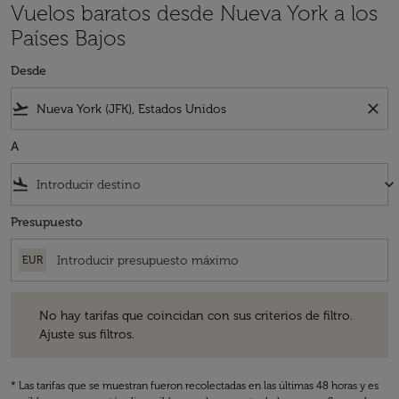
Vuelos baratos desde Nueva York a los
Países Bajos
Desde
flight_takeoff
close
A
flight_land
keyboard_arrow_down
Presupuesto
EUR
No hay tarifas que coincidan con sus criterios de filtro. Ajuste sus fil
No hay tarifas que coincidan con sus criterios de filtro.
Ajuste sus filtros.
* Las tarifas que se muestran fueron recolectadas en las últimas 48 horas y es