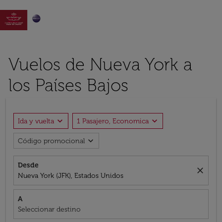

Vuelos de Nueva York a
los Países Bajos
expand_more
expand_more
Ida y vuelta
1 Pasajero, Economica
expand_more
Código promocional
Desde
close
Nueva York (JFK), Estados Unidos
A
Seleccionar destino