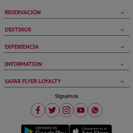
RESERVACIÓN
keyboard_arrow_down
DESTINOS
keyboard_arrow_down
EXPERIENCIA
keyboard_arrow_down
INFORMATION
keyboard_arrow_down
SAFAR FLYER LOYALTY
keyboard_arrow_down
Síguenos