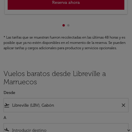
Reserva ahora
Mostrando cmp-pagination-sh
Mostrando cmp-pagination-
* Las tarifas que se muestran fueron recolectadas en las últimas 48 horas y es
posible que ya no estén disponibles en el momento de la reserva. Se pueden
aplicar tarifas y cargos adicionales para productos y servicios opcionales.
Vuelos baratos desde Libreville a
Marruecos
Desde
flight_takeoff
close
A
flight_land
keyboard_arrow_down