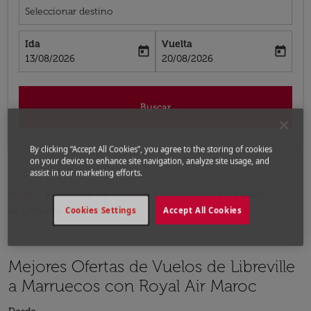
Seleccionar destino
Ida
Vuelta
today
today
fc-booking-departure-date-aria-label
fc-booking-return-date-aria-label
13/08/2026
20/08/2026
Buscar
By clicking “Accept All Cookies”, you agree to the storing of cookies
on your device to enhance site navigation, analyze site usage, and
assist in our marketing efforts.
Inicio
Vuelos
Vuelos a Marruecos
Vuelos
de Libreville a Marruecos
Cookies Settings
Accept All Cookies
Mejores Ofertas de Vuelos de Libreville
a Marruecos con Royal Air Maroc