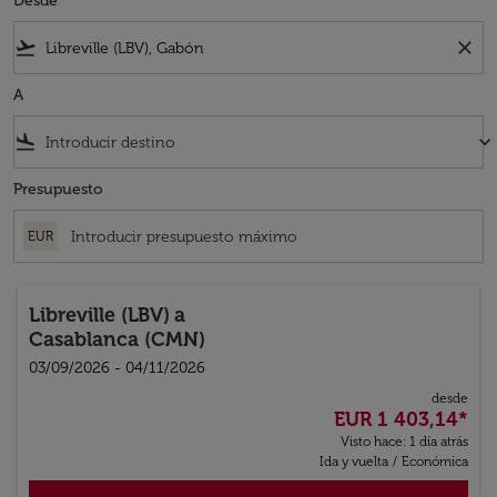
Desde
flight_takeoff
close
A
flight_land
keyboard_arrow_down
Presupuesto
EUR
Libreville (LBV)
a
Casablanca (CMN)
03/09/2026 - 04/11/2026
desde
EUR 1 403,14
*
Visto hace: 1 día atrás
Ida y vuelta
/
Económica