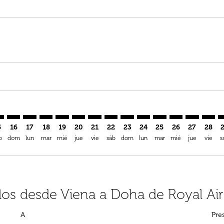
imer. Encuentre Ofertas
sclaimer. Encuentre Ofertas
s-disclaimer. Encuentre Ofertas
offers-disclaimer. Encuentre Ofertas
iew-offers-disclaimer. Encuentre Ofertas
mp-view-offers-disclaimer. Encuentre Ofertas
H: cmp-view-offers-disclaimer. Encuentre Ofertas
E–DOH: cmp-view-offers-disclaimer. Encuentre Ofertas
VIE–DOH: cmp-view-offers-disclaimer. Encuentre Ofertas
VIE–DOH: cmp-view-offers-disclaimer. Encuentre Ofe
VIE–DOH: cmp-view-offers-disclaimer. Encuentre
VIE–DOH: cmp-view-offers-disclaimer. Encue
VIE–DOH: cmp-view-offers-disclaimer. E
VIE–DOH: cmp-view-offers-disclaime
VIE–DOH: cmp-view-offers-discl
VIE–DOH: cmp-view-offers-d
VIE–DOH: cmp-view-offe
VIE–DOH: cmp-view-
VIE–DOH: cmp-
VIE–DOH: 
VIE–D
V
5
16
17
18
19
20
21
22
23
24
25
26
27
28
b
dom
lun
mar
mié
jue
vie
sáb
dom
lun
mar
mié
jue
vie
s
los desde Viena a Doha de Royal Ai
A
Pre