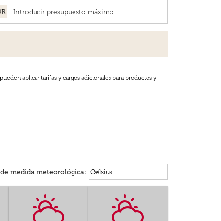
UR
pueden aplicar tarifas y cargos adicionales para productos y
Weather unit option Celsius Select
keyboard_arrow_down
 de medida meteorológica
:
Celsius