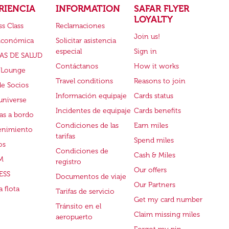
RIENCIA
INFORMATION
SAFAR FLYER
LOYALTY
ss Class
Reclamaciones
Join us!
Económica
Solicitar asistencia
especial
Sign in
AS DE SALUD
Contáctanos
How it works
 Lounge
Travel conditions
Reasons to join
de Socios
Información equipaje
Cards status
universe
Incidentes de equipaje
Cards benefits
s a bordo
Condiciones de las
Earn miles
enimiento
tarifas
Spend miles
os
Condiciones de
Cash & Miles
M
registro
Our offers
ESS
Documentos de viaje
Our Partners
 flota
Tarifas de servicio
Get my card number
Tránsito en el
Claim missing miles
aeropuerto