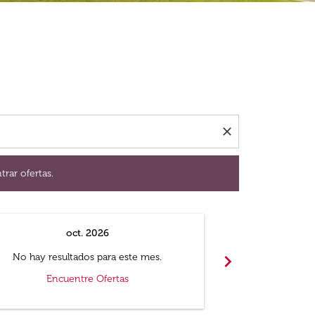
ación para encontrar ofertas.
close
trar ofertas.
oct. 2026
n
chevron_right
No hay resultados para este mes.
No hay resul
Encuentre Ofertas
Encue