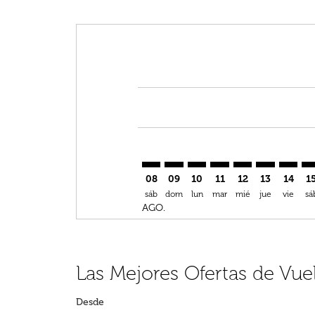
Displaying fares for agosto-2026
VIE–DOH: cmp-view-offers-discla
VIE–DOH: cmp-view-offers-di
VIE–DOH: cmp-view-offer
VIE–DOH: cmp-view-
VIE–DOH: cmp-v
VIE–DOH: c
VIE–DO
VI
08
09
10
11
12
13
14
1
sáb
dom
lun
mar
mié
jue
vie
sá
AGO.
Las Mejores Ofertas de Vue
Desde