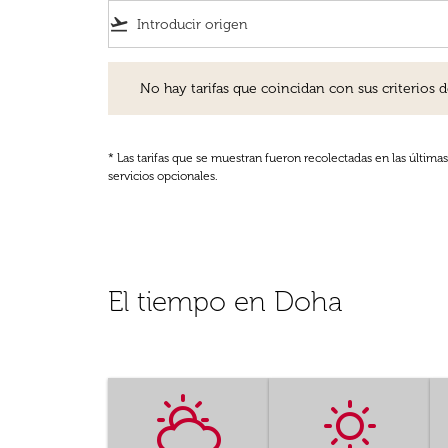
flight_takeoff
No hay tarifas que coincidan con sus criterios de filtro
No hay tarifas que coincidan con sus criterios de f
* Las tarifas que se muestran fueron recolectadas en las última
servicios opcionales.
El tiempo en Doha