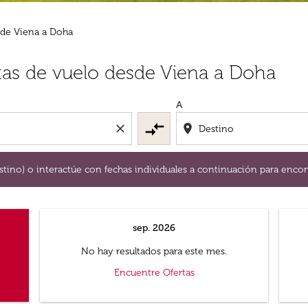
 de Viena a Doha
y / o destino) o interactúe con fechas individuales a continu
tas de vuelo desde Viena a Doha
A
compare_arrows
close
location_on
destino) o interactúe con fechas individuales a continuación para encon
sep. 2026
No hay resultados para este mes.
Encuentre Ofertas