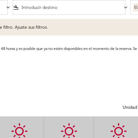
keyboard_arrow_down
flight_land
keyboard_arrow_down
E
. Ajuste sus filtros.
iltro. Ajuste sus filtros.
s 48 horas y es posible que ya no estén disponibles en el momento de la reserva. Se 
Unidad