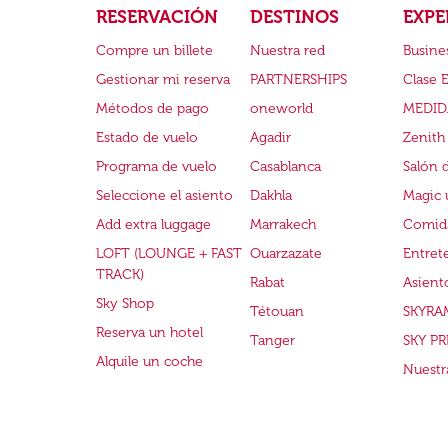
RESERVACIÓN
DESTINOS
EXPE
Compre un billete
Nuestra red
Busine
Gestionar mi reserva
PARTNERSHIPS
Clase 
Métodos de pago
oneworld
MEDID
Estado de vuelo
Agadir
Zenith
Programa de vuelo
Casablanca
Salón 
Seleccione el asiento
Dakhla
Magic 
Add extra luggage
Marrakech
Comida
LOFT (LOUNGE + FAST
Ouarzazate
Entret
TRACK)
Rabat
Asient
Sky Shop
Tétouan
SKYRA
Reserva un hotel
Tanger
SKY PR
Alquile un coche
Nuestra