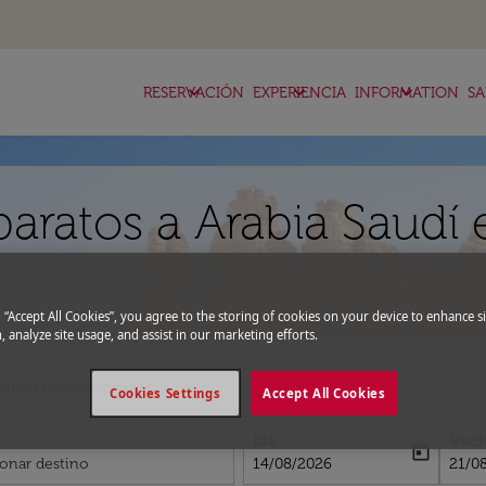
keyboard_arrow_down
keyboard_arrow_down
keyboard_arrow_down
RESERVACIÓN
EXPERIENCIA
INFORMATION
SA
aratos a Arabia Saudí 
g “Accept All Cookies”, you agree to the storing of cookies on your device to enhance si
, analyze site usage, and assist in our marketing efforts.
expand_more
ódigo promocional
Cookies Settings
Accept All Cookies
Ida
Vuel
today
fc-booking-departure-date-aria-l
fc-bo
14/08/2026
21/0