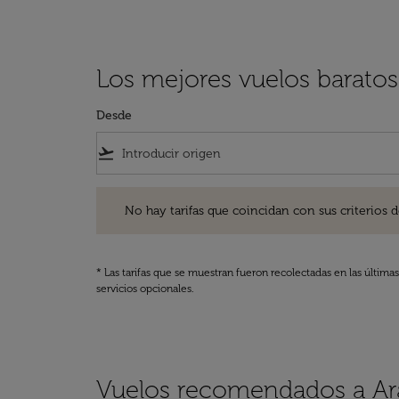
Los mejores vuelos baratos
Desde
flight_takeoff
No hay tarifas que coincidan con sus criterios de filtro
No hay tarifas que coincidan con sus criterios de f
* Las tarifas que se muestran fueron recolectadas en las última
servicios opcionales.
Vuelos recomendados a Ara