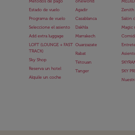
Métodos de pago
oneworld
MEDID
Estado de vuelo
Agadir
Zenith
Programa de vuelo
Casablanca
Salón 
Seleccione el asiento
Dakhla
Magic 
Add extra luggage
Marrakech
Comida
LOFT (LOUNGE + FAST
Ouarzazate
Entret
TRACK)
Rabat
Asient
Sky Shop
Tétouan
SKYRA
Reserva un hotel
Tanger
SKY PR
Alquile un coche
Nuestra