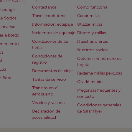
AS DE SALUD
Contáctanos
Cómo funciona
 Lounge
Travel conditions
Ganar millas
de Socios
Información equipaje
Utilizar millas
universe
Incidentes de equipaje
Dinero y millas
s a bordo
Condiciones de las
Nuestras ofertas
enimiento
tarifas
Nuestros socios
os
Condiciones de
Obtener mi número de
M
registro
tarjeta
ESS
Documentos de viaje
Reclame millas perdidas
 flota
Tarifas de servicio
Olvidé mi pin
Tránsito en el
Preguntas frecuentes y
aeropuerto
contacto
Visados y vacunas
Condiciones generales
Declaración de
de Safar Flyer
accesibilidad