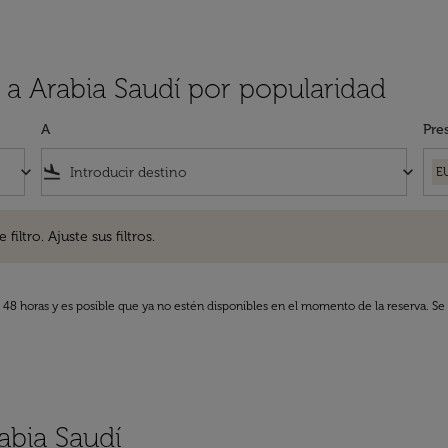
 a Arabia Saudí por popularidad
A
Pre
keyboard_arrow_down
flight_land
keyboard_arrow_down
E
. Ajuste sus filtros.
iltro. Ajuste sus filtros.
s 48 horas y es posible que ya no estén disponibles en el momento de la reserva. Se 
bia Saudí