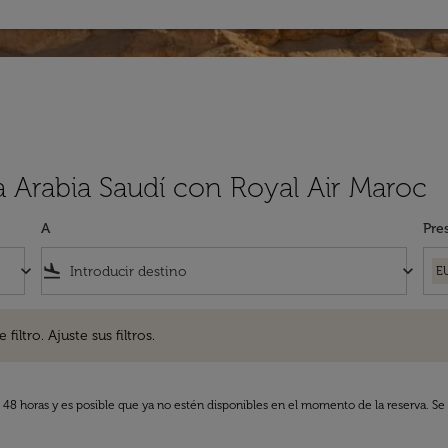
a Arabia Saudí con Royal Air Maroc
A
Pre
keyboard_arrow_down
flight_land
keyboard_arrow_down
E
. Ajuste sus filtros.
iltro. Ajuste sus filtros.
s 48 horas y es posible que ya no estén disponibles en el momento de la reserva. Se 