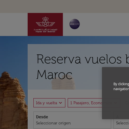
Reserva vuelos b
Maroc
By clickin
navigation
expand_more
expand_more
Ida y vuelta
1 Pasajero, Economica
C
Desde
A