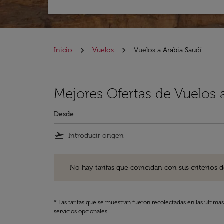
Inicio
Vuelos
Vuelos a Arabia Saudí
Mejores Ofertas de Vuelos 
Desde
flight_takeoff
No hay tarifas que coincidan con sus criterios de filtro
No hay tarifas que coincidan con sus criterios de f
* Las tarifas que se muestran fueron recolectadas en las última
servicios opcionales.