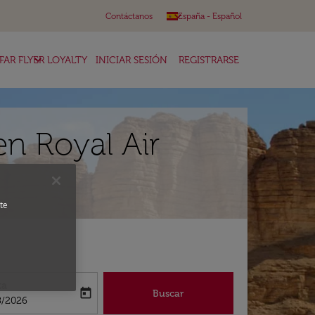
keyboard_arrow_down
Contáctanos
España
-
Español
keyboard_arrow_down
FAR FLYER LOYALTY
INICIAR SESIÓN
REGISTRARSE
en Royal Air
te
ta
today
Buscar
abel
oking-return-date-aria-label
8/2026