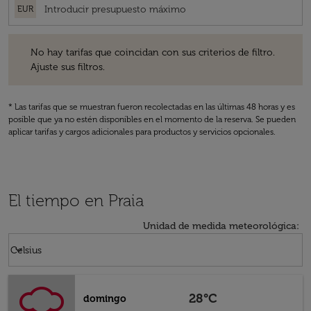
EUR
No hay tarifas que coincidan con sus criterios de filtro. Ajuste sus fil
No hay tarifas que coincidan con sus criterios de filtro.
Ajuste sus filtros.
* Las tarifas que se muestran fueron recolectadas en las últimas 48 horas y es
posible que ya no estén disponibles en el momento de la reserva. Se pueden
aplicar tarifas y cargos adicionales para productos y servicios opcionales.
El tiempo en Praia
Unidad de medida meteorológica
:
Weather unit option Celsius Selected
keyboard_arrow_down
Celsius
28°C
domingo