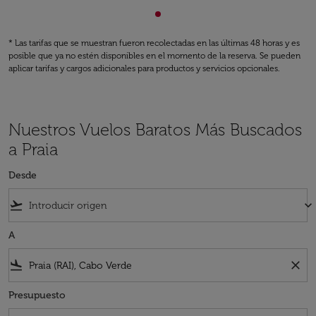
Mostrando cmp-pagination-s
* Las tarifas que se muestran fueron recolectadas en las últimas 48 horas y es
posible que ya no estén disponibles en el momento de la reserva. Se pueden
aplicar tarifas y cargos adicionales para productos y servicios opcionales.
Nuestros Vuelos Baratos Más Buscados
a Praia
Desde
flight_takeoff
keyboard_arrow_down
A
flight_land
close
Presupuesto