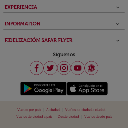
EXPERIENCIA
keyboard_arrow_down
INFORMATION
keyboard_arrow_down
FIDELIZACIÓN SAFAR FLYER
keyboard_arrow_down
Síguenos
|
|
|
Vuelos por país
A ciudad
Vuelos de ciudad a ciudad
|
|
Vuelos de ciudad a país
Desde ciudad
Vuelos desde país