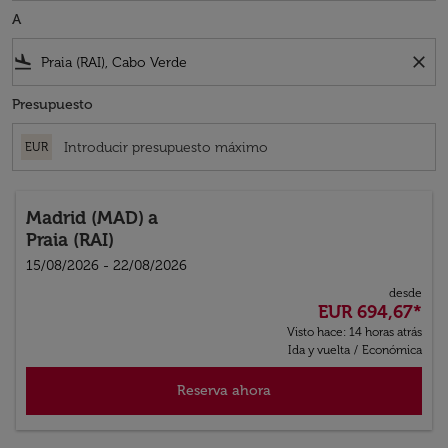
A
flight_land
close
Presupuesto
EUR
Madrid (MAD)
a
Praia (RAI)
15/08/2026 - 22/08/2026
desde
EUR 694,67
*
Visto hace: 14 horas atrás
Ida y vuelta
/
Económica
Reserva ahora