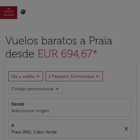

Vuelos baratos a Praia
desde
EUR 694,67*
expand_more
expand_more
Ida y vuelta
1 Pasajero, Economica
expand_more
Código promocional
Desde
Seleccionar origen
A
close
Praia (RAI), Cabo Verde