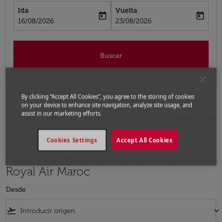
Ida
Vuelta
today
today
fc-booking-departure-date-aria-label
fc-booking-return-date-aria-label
16/08/2026
23/08/2026
Buscar
By clicking “Accept All Cookies”, you agree to the storing of cookies
on your device to enhance site navigation, analyze site usage, and
assist in our marketing efforts.
Inicio
Vuelos
Vuelos a Cabo Verde
Vuelos a Praia
Cookies Settings
Accept All Cookies
Mejores Ofertas de Vuelos a Praia con
Royal Air Maroc
Desde
flight_takeoff
keyboard_arrow_down