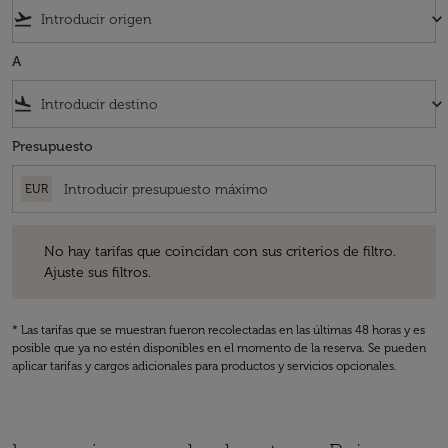
flight_takeoff
keyboard_arrow_down
A
flight_land
keyboard_arrow_down
Presupuesto
EUR
No hay tarifas que coincidan con sus criterios de filtro. Ajuste sus fil
No hay tarifas que coincidan con sus criterios de filtro.
Ajuste sus filtros.
* Las tarifas que se muestran fueron recolectadas en las últimas 48 horas y es
posible que ya no estén disponibles en el momento de la reserva. Se pueden
aplicar tarifas y cargos adicionales para productos y servicios opcionales.