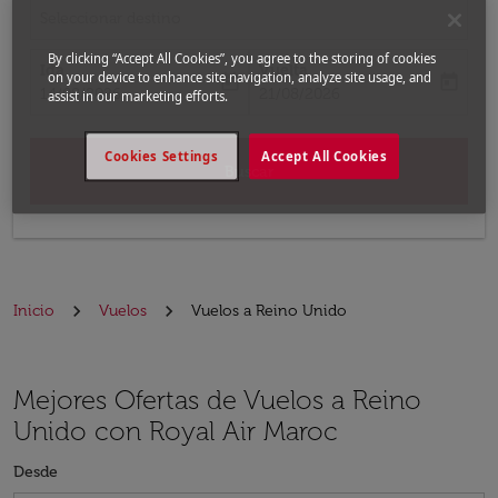
Seleccionar destino
By clicking “Accept All Cookies”, you agree to the storing of cookies
Ida
Vuelta
on your device to enhance site navigation, analyze site usage, and
today
today
fc-booking-departure-date-aria-label
fc-booking-return-date-aria-label
14/08/2026
21/08/2026
assist in our marketing efforts.
Cookies Settings
Accept All Cookies
Buscar
Inicio
Vuelos
Vuelos a Reino Unido
Mejores Ofertas de Vuelos a Reino
Unido con Royal Air Maroc
Desde