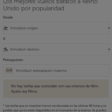
Los mejores vuelos baratos a Reino
Unido por popularidad
Desde
flight_takeoff
keyboard_arrow_down
A
flight_land
keyboard_arrow_down
Presupuesto
EUR
No hay tarifas que coincidan con sus criterios de filtro. Ajuste sus fil
No hay tarifas que coincidan con sus criterios de filtro.
Ajuste sus filtros.
* Las tarifas que se muestran fueron recolectadas en las últimas 48 horas y es
posible que ya no estén disponibles en el momento de la reserva. Se pueden