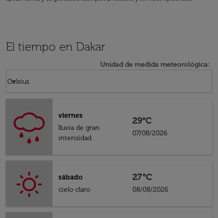
El tiempo en Dakar
Unidad de medida meteorológica
:
Weather unit option Celsius Selected
keyboard_arrow_down
Celsius
viernes
29°C
lluvia de gran
07/08/2026
intensidad
27°C
sábado
cielo claro
08/08/2026