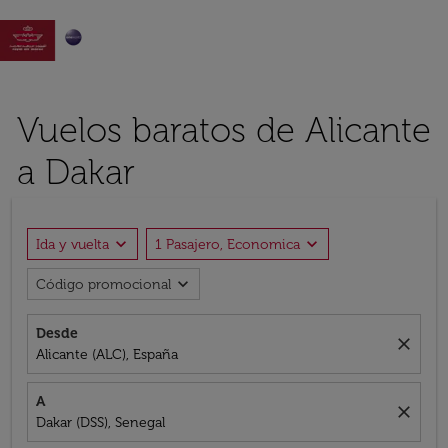

Vuelos baratos de Alicante
a Dakar
expand_more
expand_more
Ida y vuelta
1 Pasajero, Economica
expand_more
Código promocional
Desde
close
Alicante (ALC), España
A
close
Dakar (DSS), Senegal