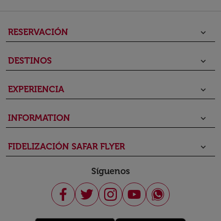
RESERVACIÓN
keyboard_arrow_down
DESTINOS
keyboard_arrow_down
EXPERIENCIA
keyboard_arrow_down
INFORMATION
keyboard_arrow_down
FIDELIZACIÓN SAFAR FLYER
keyboard_arrow_down
Síguenos