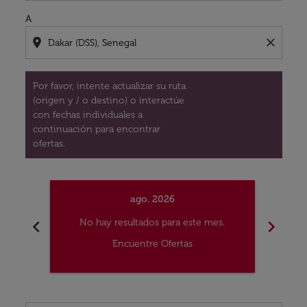
A
location_on
close
Por favor, intente actualizar su ruta
(origen y / o destino) o interactúe
con fechas individuales a
continuación para encontrar
ofertas.
ago. 2026
chevron_left
chevron_right
No hay resultados para este mes.
No
Encuentre Ofertas