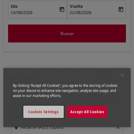
Ida
Vuelta
today
today
fc-booking-departure-date-aria-label
fc-booking-return-date-aria-label
14/08/2026
21/08/2026
Buscar
Inicio
Vuelos
Vuelos a Senegal
Vuelos de
Alicante a Dakar
By clicking “Accept All Cookies”, you agree to the storing of cookies
on your device to enhance site navigation, analyze site usage, and
Encuentre las mejores ofertas de
Por favor, intente actualizar su ruta (origen y / o dest
assist in our marketing efforts.
vuelo desde Alicante a Dakar
Cookies Settings
Accept All Cookies
Desde
location_on
close