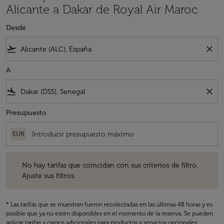
Alicante a Dakar de Royal Air Maroc
Desde
flight_takeoff
close
A
flight_land
close
Presupuesto
EUR
No hay tarifas que coincidan con sus criterios de filtro. Ajuste sus fil
No hay tarifas que coincidan con sus criterios de filtro.
Ajuste sus filtros.
* Las tarifas que se muestran fueron recolectadas en las últimas 48 horas y es
posible que ya no estén disponibles en el momento de la reserva. Se pueden
aplicar tarifas y cargos adicionales para productos y servicios opcionales.