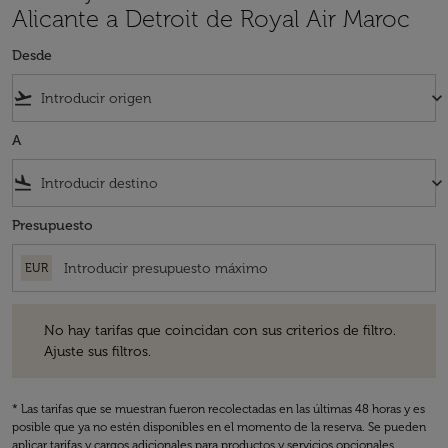
Alicante a Detroit de Royal Air Maroc
Desde
flight_takeoff
keyboard_arrow_down
A
flight_land
keyboard_arrow_down
Presupuesto
EUR
No hay tarifas que coincidan con sus criterios de filtro. Ajuste sus fil
No hay tarifas que coincidan con sus criterios de filtro.
Ajuste sus filtros.
* Las tarifas que se muestran fueron recolectadas en las últimas 48 horas y es
posible que ya no estén disponibles en el momento de la reserva. Se pueden
aplicar tarifas y cargos adicionales para productos y servicios opcionales.