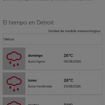
El tiempo en Detroit
Unidad de medida meteorológica
:
Weather unit option Celsius Selected
keyboard_arrow_down
Celsius
26°C
domingo
lluvia ligera
09/08/2026
28°C
lunes
lluvia moderada
10/08/2026