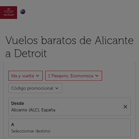

Vuelos baratos de Alicante
a Detroit
expand_more
expand_more
Ida y vuelta
1 Pasajero, Economica
expand_more
Código promocional
Desde
close
Alicante (ALC), España
A
Seleccionar destino