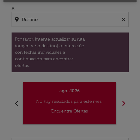
A
location_on
close
Por favor, intente actualizar su ruta
(origen y / o destino) o interactúe
con fechas individuales a
continuación para encontrar
ofertas.
ago. 2026
chevron_left
chevron_right
No hay resultados para este mes.
No
Encuentre Ofertas