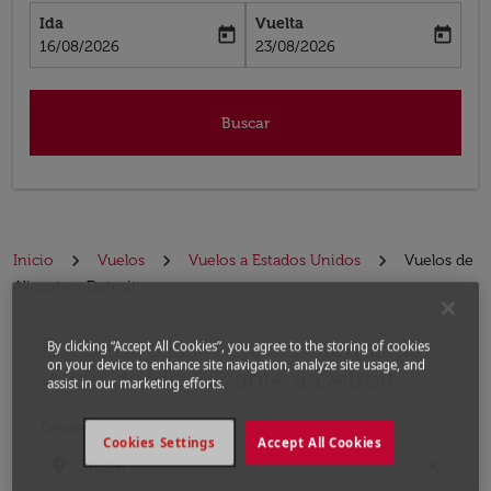
Ida
Vuelta
today
today
fc-booking-departure-date-aria-label
fc-booking-return-date-aria-label
16/08/2026
23/08/2026
Buscar
Inicio
Vuelos
Vuelos a Estados Unidos
Vuelos de
Alicante a Detroit
Encuentre las mejores ofertas de
Por favor, intente actualizar su ruta (origen y / o dest
By clicking “Accept All Cookies”, you agree to the storing of cookies
on your device to enhance site navigation, analyze site usage, and
vuelo desde Alicante a Detroit
assist in our marketing efforts.
Desde
Cookies Settings
Accept All Cookies
location_on
close