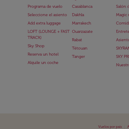
Programa de vuelo
Casablanca
Salón 
Seleccione el asiento
Dakhla
Magic 
Add extra luggage
Marrakech
Comida
LOFT (LOUNGE + FAST
Ouarzazate
Entret
TRACK)
Rabat
Asient
Sky Shop
Tétouan
SKYRA
Reserva un hotel
Tanger
SKY PR
Alquile un coche
Nuestra
|
Vuelos por país
A