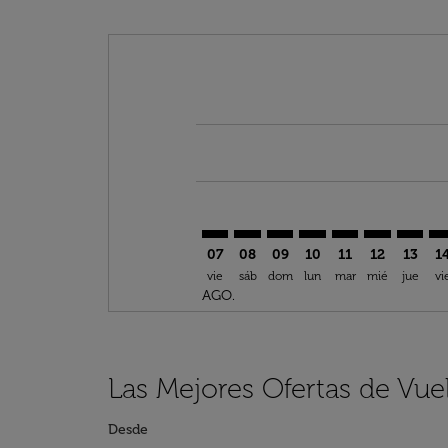
Displaying fares for agosto-2026
BCN–BZV: cmp-view-offers-discla
BCN–BZV: cmp-view-offers-di
BCN–BZV: cmp-view-offer
BCN–BZV: cmp-view-
BCN–BZV: cmp-v
BCN–BZV: c
BCN–BZ
BC
07
08
09
10
11
12
13
1
vie
sáb
dom
lun
mar
mié
jue
vi
AGO.
Las Mejores Ofertas de Vue
Desde