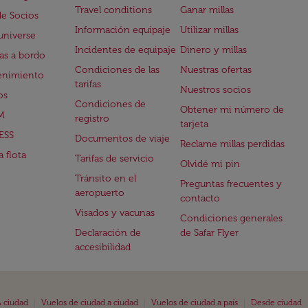
Travel conditions
Ganar millas
de Socios
Información equipaje
Utilizar millas
universe
Incidentes de equipaje
Dinero y millas
s a bordo
Condiciones de las
Nuestras ofertas
enimiento
tarifas
Nuestros socios
os
Condiciones de
Obtener mi número de
M
registro
tarjeta
ESS
Documentos de viaje
Reclame millas perdidas
 flota
Tarifas de servicio
Olvidé mi pin
Tránsito en el
Preguntas frecuentes y
aeropuerto
contacto
Visados y vacunas
Condiciones generales
Declaración de
de Safar Flyer
accesibilidad
|
|
|
 ciudad
Vuelos de ciudad a ciudad
Vuelos de ciudad a país
Desde ciudad