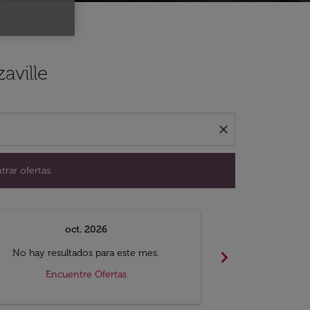
ación para encontrar ofertas.
aville
close
trar ofertas.
oct. 2026
n
chevron_right
No hay resultados para este mes.
No hay resul
Encuentre Ofertas
Encue