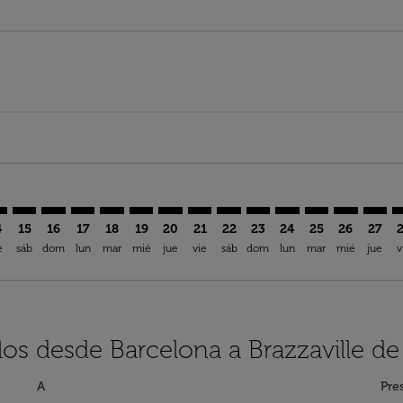
imer. Encuentre Ofertas
sclaimer. Encuentre Ofertas
s-disclaimer. Encuentre Ofertas
offers-disclaimer. Encuentre Ofertas
iew-offers-disclaimer. Encuentre Ofertas
mp-view-offers-disclaimer. Encuentre Ofertas
V: cmp-view-offers-disclaimer. Encuentre Ofertas
N–BZV: cmp-view-offers-disclaimer. Encuentre Ofertas
BCN–BZV: cmp-view-offers-disclaimer. Encuentre Ofertas
BCN–BZV: cmp-view-offers-disclaimer. Encuentre Ofe
BCN–BZV: cmp-view-offers-disclaimer. Encuentre
BCN–BZV: cmp-view-offers-disclaimer. Encue
BCN–BZV: cmp-view-offers-disclaimer. E
BCN–BZV: cmp-view-offers-disclaime
BCN–BZV: cmp-view-offers-discl
BCN–BZV: cmp-view-offers-d
BCN–BZV: cmp-view-offe
BCN–BZV: cmp-view-
BCN–BZV: cmp-
BCN–BZV: 
BCN–B
B
4
15
16
17
18
19
20
21
22
23
24
25
26
27
e
sáb
dom
lun
mar
mié
jue
vie
sáb
dom
lun
mar
mié
jue
v
los desde Barcelona a Brazzaville de
A
Pre