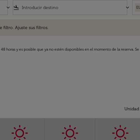
keyboard_arrow_down
flight_land
keyboard_arrow_down
E
. Ajuste sus filtros.
iltro. Ajuste sus filtros.
s 48 horas y es posible que ya no estén disponibles en el momento de la reserva. Se 
Unidad