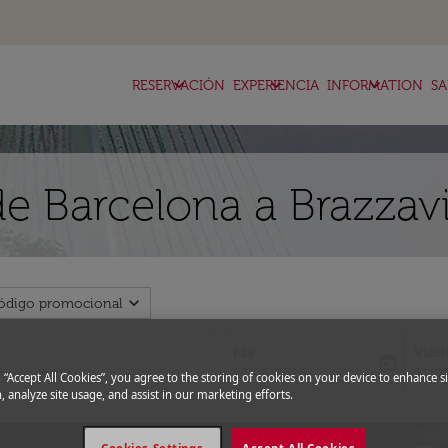
keyboard_arrow_down
keyboard_arrow_down
keyboard_arrow_down
RESERVACIÓN
EXPERIENCIA
INFORMATION
SA
e Barcelona a Brazzavi
expand_more
ódigo promocional
Ida
Vuel
today
fc-booking-departure-date-aria-l
fc-bo
14/08/2026
21/0
g “Accept All Cookies”, you agree to the storing of cookies on your device to enhance si
, analyze site usage, and assist in our marketing efforts.