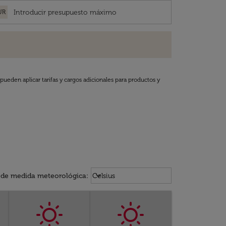
UR
pueden aplicar tarifas y cargos adicionales para productos y
Weather unit option Celsius Select
keyboard_arrow_down
 de medida meteorológica
:
Celsius