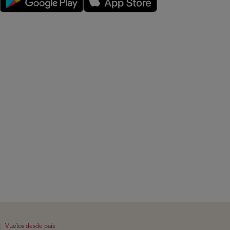
|
Vuelos desde país