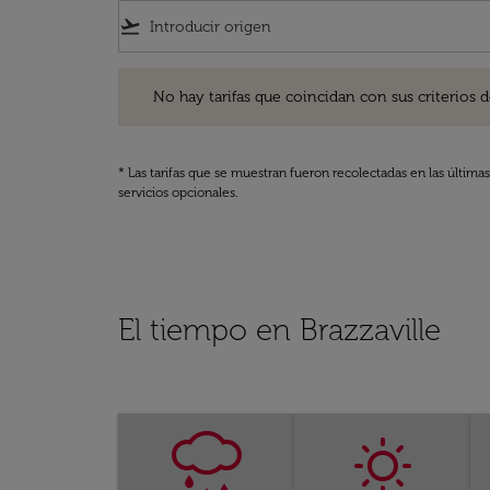
flight_takeoff
No hay tarifas que coincidan con sus criterios de filtro
No hay tarifas que coincidan con sus criterios de f
* Las tarifas que se muestran fueron recolectadas en las última
servicios opcionales.
El tiempo en Brazzaville