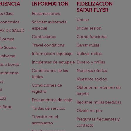
RIENCIA
INFORMATION
FIDELIZACIÓN
SAFAR FLYER
ss Class
Reclamaciones
Unirse
Económica
Solicitar asistencia
especial
Iniciar sesión
AS DE SALUD
Contáctanos
Cómo funciona
 Lounge
Travel conditions
Ganar millas
de Socios
Información equipaje
Utilizar millas
universe
Incidentes de equipaje
Dinero y millas
s a bordo
Condiciones de las
Nuestras ofertas
enimiento
tarifas
Nuestros socios
os
Condiciones de
Obtener mi número de
M
registro
tarjeta
ESS
Documentos de viaje
Reclame millas perdidas
 flota
Tarifas de servicio
Olvidé mi pin
Tránsito en el
Preguntas frecuentes y
aeropuerto
contacto