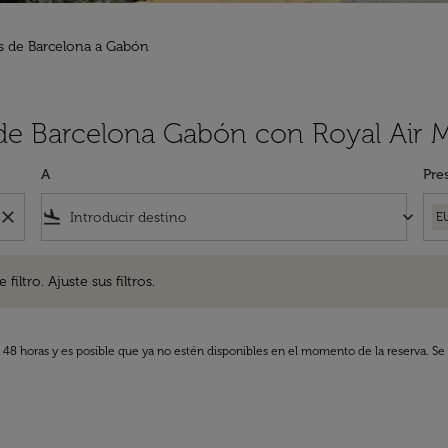
s de Barcelona a Gabón
 de Barcelona Gabón con Royal Air 
A
Pre
close
flight_land
keyboard_arrow_down
E
. Ajuste sus filtros.
iltro. Ajuste sus filtros.
s 48 horas y es posible que ya no estén disponibles en el momento de la reserva. Se 