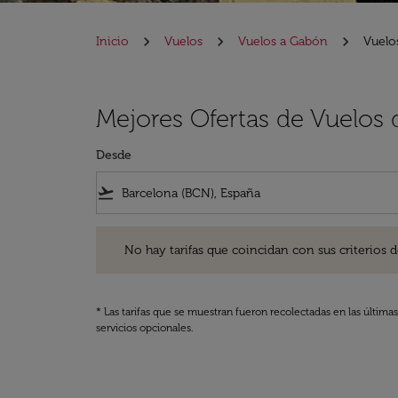
Inicio
Vuelos
Vuelos a Gabón
Vuelo
Mejores Ofertas de Vuelos
Desde
flight_takeoff
No hay tarifas que coincidan con sus criterios de filtro
No hay tarifas que coincidan con sus criterios de f
* Las tarifas que se muestran fueron recolectadas en las última
servicios opcionales.