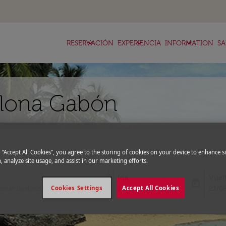
keyboard_arrow_down
keyboard_arrow_down
keyboard_arrow_down
RESERVACIÓN
EXPERIENCIA
INFORMATION
SA
elona Gabón
expand_more
g “Accept All Cookies”, you agree to the storing of cookies on your device to enhance si
ódigo promocional
, analyze site usage, and assist in our marketing efforts.
Ida
Vuel
today
fc-booking-departure-date-aria-l
fc-bo
Cookies Settings
14/08/2026
Accept All Cookies
21/0