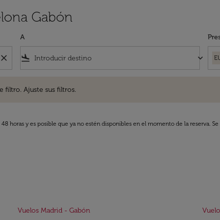
elona Gabón
A
Pre
close
flight_land
keyboard_arrow_down
E
. Ajuste sus filtros.
iltro. Ajuste sus filtros.
s 48 horas y es posible que ya no estén disponibles en el momento de la reserva. Se 
Vuelos Madrid - Gabón
Vuelo