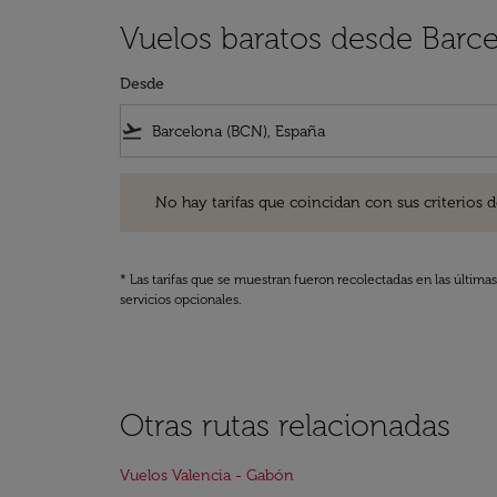
Vuelos baratos desde Barc
Desde
flight_takeoff
No hay tarifas que coincidan con sus criterios de filtro
No hay tarifas que coincidan con sus criterios de f
* Las tarifas que se muestran fueron recolectadas en las última
servicios opcionales.
Otras rutas relacionadas
Vuelos Valencia - Gabón