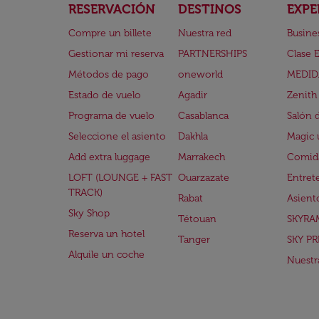
RESERVACIÓN
DESTINOS
EXPE
Compre un billete
Nuestra red
Busine
Gestionar mi reserva
PARTNERSHIPS
Clase 
Métodos de pago
oneworld
MEDID
Estado de vuelo
Agadir
Zenith
Programa de vuelo
Casablanca
Salón 
Seleccione el asiento
Dakhla
Magic 
Add extra luggage
Marrakech
Comida
LOFT (LOUNGE + FAST
Ouarzazate
Entret
TRACK)
Rabat
Asient
Sky Shop
Tétouan
SKYRA
Reserva un hotel
Tanger
SKY PR
Alquile un coche
Nuestra