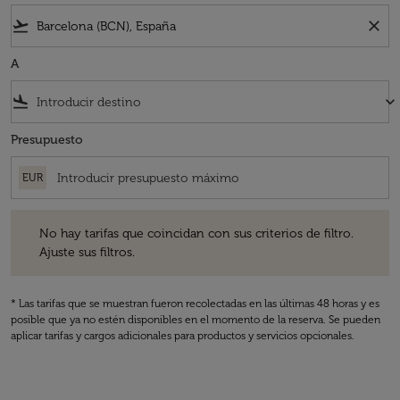
flight_takeoff
close
A
flight_land
keyboard_arrow_down
Presupuesto
EUR
No hay tarifas que coincidan con sus criterios de filtro. Ajuste sus fil
No hay tarifas que coincidan con sus criterios de filtro.
Ajuste sus filtros.
* Las tarifas que se muestran fueron recolectadas en las últimas 48 horas y es
posible que ya no estén disponibles en el momento de la reserva. Se pueden
aplicar tarifas y cargos adicionales para productos y servicios opcionales.