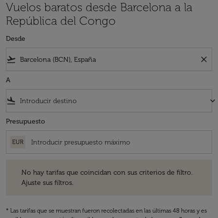
Vuelos baratos desde Barcelona a la
República del Congo
Desde
flight_takeoff
close
A
flight_land
keyboard_arrow_down
Presupuesto
EUR
No hay tarifas que coincidan con sus criterios de filtro. Ajuste sus fil
No hay tarifas que coincidan con sus criterios de filtro.
Ajuste sus filtros.
* Las tarifas que se muestran fueron recolectadas en las últimas 48 horas y es