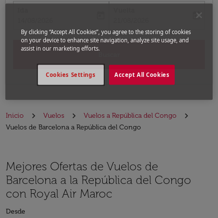
Ida
Vuelta
today
today
fc-booking-departure-date-aria-label
fc-booking-return-date-aria-label
14/08/2026
21/08/2026
By clicking “Accept All Cookies”, you agree to the storing of cookies
on your device to enhance site navigation, analyze site usage, and
assist in our marketing efforts.
Buscar
Cookies Settings
Accept All Cookies
Inicio
Vuelos
Vuelos a República del Congo
Vuelos de Barcelona a República del Congo
Mejores Ofertas de Vuelos de
Barcelona a la República del Congo
con Royal Air Maroc
Desde