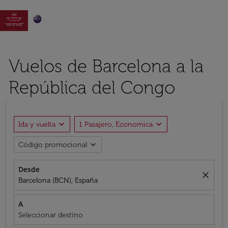

Vuelos de Barcelona a la
República del Congo
expand_more
expand_more
Ida y vuelta
1 Pasajero, Economica
expand_more
Código promocional
Desde
close
Barcelona (BCN), España
A
Seleccionar destino