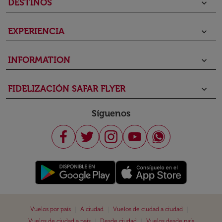
DESTINOS
keyboard_arrow_down
EXPERIENCIA
keyboard_arrow_down
INFORMATION
keyboard_arrow_down
FIDELIZACIÓN SAFAR FLYER
keyboard_arrow_down
Síguenos
|
|
|
Vuelos por país
A ciudad
Vuelos de ciudad a ciudad
|
|
Vuelos de ciudad a país
Desde ciudad
Vuelos desde país