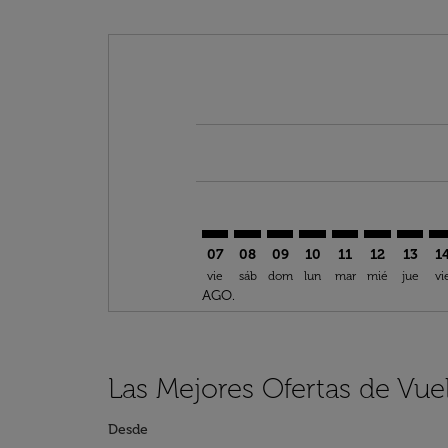
Displaying fares for agosto-2026
LPA–AMM: cmp-view-offers-discl
LPA–AMM: cmp-view-offers-d
LPA–AMM: cmp-view-offe
LPA–AMM: cmp-view-
LPA–AMM: cmp-v
LPA–AMM: c
LPA–AM
LP
07
08
09
10
11
12
13
1
vie
sáb
dom
lun
mar
mié
jue
vi
AGO.
Las Mejores Ofertas de Vu
Desde