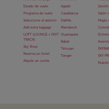
Estado de vuelo
Agadir
Zenith
Programa de vuelo
Casablanca
Salón 
Seleccione el asiento
Dakhla
Magic 
Add extra luggage
Marrakech
Comida
LOFT (LOUNGE + FAST
Ouarzazate
Entret
TRACK)
Rabat
Asient
Sky Shop
Tétouan
SKYRA
Reserva un hotel
Tanger
SKY PR
Alquile un coche
Nuestra