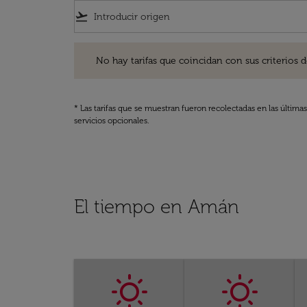
flight_takeoff
No hay tarifas que coincidan con sus criterios de filtro
No hay tarifas que coincidan con sus criterios de f
* Las tarifas que se muestran fueron recolectadas en las última
servicios opcionales.
El tiempo en Amán