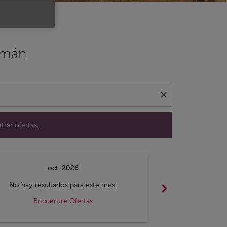
ación para encontrar ofertas.
 Amán
close
trar ofertas.
oct. 2026
n
chevron_right
No hay resultados para este mes.
No hay resul
Encuentre Ofertas
Encue