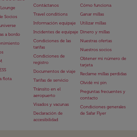
Contáctanos
Cómo funciona
 Lounge
Travel conditions
Ganar millas
de Socios
Información equipaje
Utilizar millas
universe
Incidentes de equipaje
Dinero y millas
s a bordo
Condiciones de las
Nuestras ofertas
enimiento
tarifas
Nuestros socios
os
Condiciones de
Obtener mi número de
M
registro
tarjeta
ESS
Documentos de viaje
Reclame millas perdidas
 flota
Tarifas de servicio
Olvidé mi pin
Tránsito en el
Preguntas frecuentes y
aeropuerto
contacto
Visados y vacunas
Condiciones generales
Declaración de
de Safar Flyer
accesibilidad