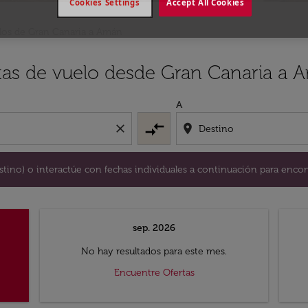
Cookies Settings
Accept All Cookies
los de Gran Canaria a Amán
y / o destino) o interactúe con fechas individuales a continu
rtas de vuelo desde Gran Canaria a
A
compare_arrows
close
location_on
destino) o interactúe con fechas individuales a continuación para encon
sep. 2026
No hay resultados para este mes.
Encuentre Ofertas