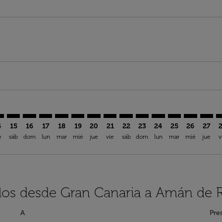
aimer. Encuentre Ofertas
isclaimer. Encuentre Ofertas
rs-disclaimer. Encuentre Ofertas
offers-disclaimer. Encuentre Ofertas
iew-offers-disclaimer. Encuentre Ofertas
mp-view-offers-disclaimer. Encuentre Ofertas
M: cmp-view-offers-disclaimer. Encuentre Ofertas
A–AMM: cmp-view-offers-disclaimer. Encuentre Ofertas
LPA–AMM: cmp-view-offers-disclaimer. Encuentre Ofertas
LPA–AMM: cmp-view-offers-disclaimer. Encuentre Ofe
LPA–AMM: cmp-view-offers-disclaimer. Encuentre
LPA–AMM: cmp-view-offers-disclaimer. Encue
LPA–AMM: cmp-view-offers-disclaimer. E
LPA–AMM: cmp-view-offers-disclaime
LPA–AMM: cmp-view-offers-disc
LPA–AMM: cmp-view-offers-
LPA–AMM: cmp-view-off
LPA–AMM: cmp-view
LPA–AMM: cmp-
LPA–AMM: 
LPA–A
L
4
15
16
17
18
19
20
21
22
23
24
25
26
27
e
sáb
dom
lun
mar
mié
jue
vie
sáb
dom
lun
mar
mié
jue
v
elos desde Gran Canaria a Amán de 
A
Pre