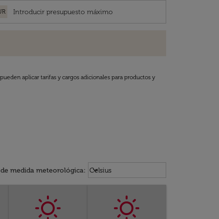
UR
pueden aplicar tarifas y cargos adicionales para productos y
Weather unit option Celsius Select
keyboard_arrow_down
 de medida meteorológica
:
Celsius