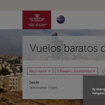
Vuelos baratos 
expand_more
expand_more
Ida y vuelta
1 Pasajero, Economica
C
Desde
A
By clickin
navigation