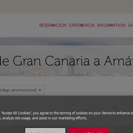
keyboard_arrow_down
keyboard_arrow_down
keyboard_arrow_down
RESERVACIÓN
EXPERIENCIA
INFORMATION
SA
de Gran Canaria a Am
expand_more
ódigo promocional
Ida
Vuel
today
fc-booking-departure-date-aria-l
fc-bo
14/08/2026
21/0
g “Accept All Cookies”, you agree to the storing of cookies on your device to enhance si
, analyze site usage, and assist in our marketing efforts.