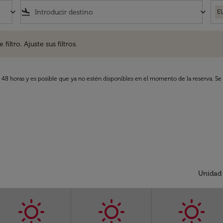
keyboard_arrow_down
flight_land
keyboard_arrow_down
E
. Ajuste sus filtros.
iltro. Ajuste sus filtros.
s 48 horas y es posible que ya no estén disponibles en el momento de la reserva. Se 
Unidad