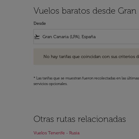
Vuelos baratos desde Gran 
Desde
flight_takeoff
No hay tarifas que coincidan con sus criterios de filtro
No hay tarifas que coincidan con sus criterios de f
* Las tarifas que se muestran fueron recolectadas en las última
servicios opcionales.
Otras rutas relacionadas
Vuelos Tenerife - Rusia