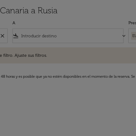
Canaria a Rusia
A
Pre
close
flight_land
keyboard_arrow_down
E
. Ajuste sus filtros.
iltro. Ajuste sus filtros.
s 48 horas y es posible que ya no estén disponibles en el momento de la reserva. Se 