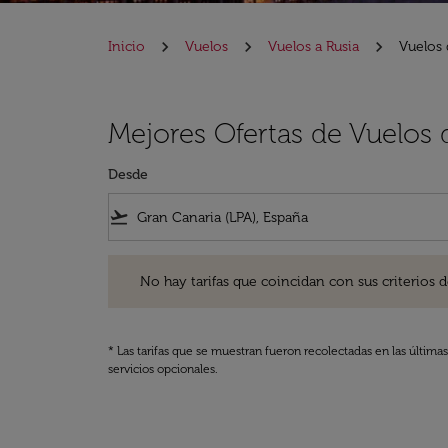
Inicio
Vuelos
Vuelos a Rusia
Vuelos 
Mejores Ofertas de Vuelos 
Desde
flight_takeoff
No hay tarifas que coincidan con sus criterios de filtro
No hay tarifas que coincidan con sus criterios de f
* Las tarifas que se muestran fueron recolectadas en las última
servicios opcionales.