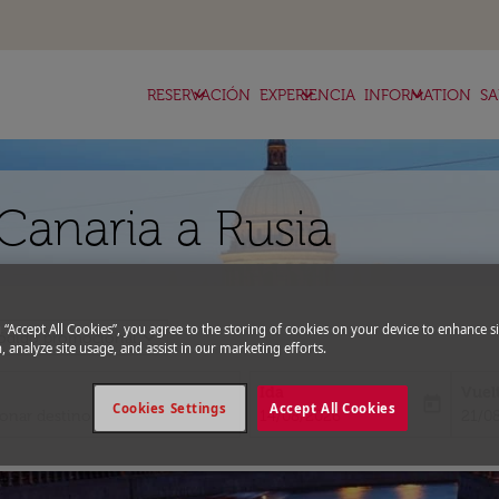
keyboard_arrow_down
keyboard_arrow_down
keyboard_arrow_down
RESERVACIÓN
EXPERIENCIA
INFORMATION
SA
Canaria a Rusia
g “Accept All Cookies”, you agree to the storing of cookies on your device to enhance si
expand_more
ódigo promocional
, analyze site usage, and assist in our marketing efforts.
Ida
Vuel
today
Cookies Settings
Accept All Cookies
fc-booking-departure-date-aria-l
fc-bo
14/08/2026
21/0