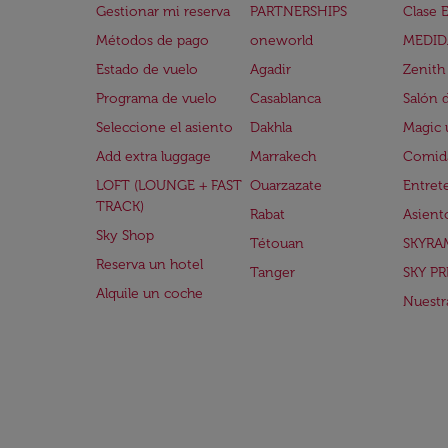
Gestionar mi reserva
PARTNERSHIPS
Clase 
Métodos de pago
oneworld
MEDID
Estado de vuelo
Agadir
Zenith
Programa de vuelo
Casablanca
Salón 
Seleccione el asiento
Dakhla
Magic 
Add extra luggage
Marrakech
Comida
LOFT (LOUNGE + FAST
Ouarzazate
Entret
TRACK)
Rabat
Asient
Sky Shop
Tétouan
SKYRA
Reserva un hotel
Tanger
SKY PR
Alquile un coche
Nuestra