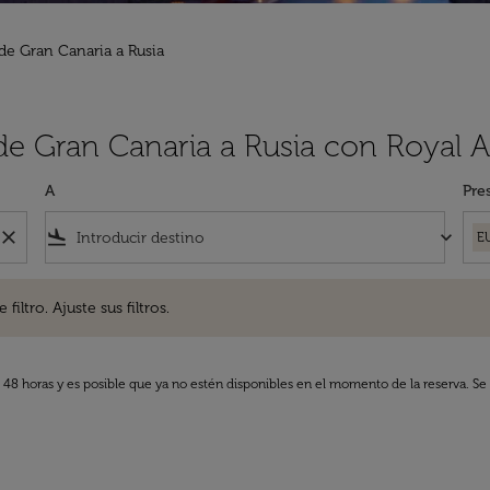
de Gran Canaria a Rusia
de Gran Canaria a Rusia con Royal A
A
Pre
close
flight_land
keyboard_arrow_down
E
. Ajuste sus filtros.
iltro. Ajuste sus filtros.
s 48 horas y es posible que ya no estén disponibles en el momento de la reserva. Se 