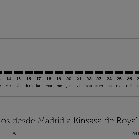
imer. Encuentre Ofertas
sclaimer. Encuentre Ofertas
rs-disclaimer. Encuentre Ofertas
offers-disclaimer. Encuentre Ofertas
iew-offers-disclaimer. Encuentre Ofertas
mp-view-offers-disclaimer. Encuentre Ofertas
H: cmp-view-offers-disclaimer. Encuentre Ofertas
D–FIH: cmp-view-offers-disclaimer. Encuentre Ofertas
MAD–FIH: cmp-view-offers-disclaimer. Encuentre Ofertas
MAD–FIH: cmp-view-offers-disclaimer. Encuentre Ofe
MAD–FIH: cmp-view-offers-disclaimer. Encuentre
MAD–FIH: cmp-view-offers-disclaimer. Encue
MAD–FIH: cmp-view-offers-disclaimer. E
MAD–FIH: cmp-view-offers-disclaime
MAD–FIH: cmp-view-offers-discl
MAD–FIH: cmp-view-offers-d
MAD–FIH: cmp-view-offe
MAD–FIH: cmp-view-
MAD–FIH: cmp-
MAD–FIH: 
MAD–F
M
3
14
15
16
17
18
19
20
21
22
23
24
25
26
e
vie
sáb
dom
lun
mar
mié
jue
vie
sáb
dom
lun
mar
mié
j
los desde Madrid a Kinsasa de Royal
A
Pre