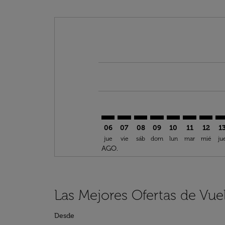
Displaying fares for agosto-2026
MAD–FIH: cmp-view-offers-discla
MAD–FIH: cmp-view-offers-di
MAD–FIH: cmp-view-offe
MAD–FIH: cmp-view-
MAD–FIH: cmp-v
MAD–FIH: c
MAD–FI
MA
06
07
08
09
10
11
12
1
jue
vie
sáb
dom
lun
mar
mié
ju
AGO.
Las Mejores Ofertas de Vue
Desde