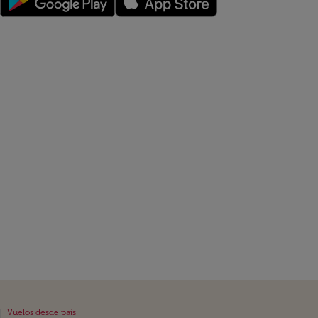
|
Vuelos desde país