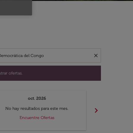
ación para encontrar ofertas.
close
trar ofertas.
oct. 2026
n
chevron_right
No hay resultados para este mes.
No hay resul
Encuentre Ofertas
Encue