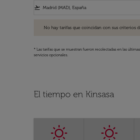
flight_takeoff
No hay tarifas que coincidan con sus criterios de filtro
No hay tarifas que coincidan con sus criterios de f
* Las tarifas que se muestran fueron recolectadas en las última
servicios opcionales.
El tiempo en Kinsasa