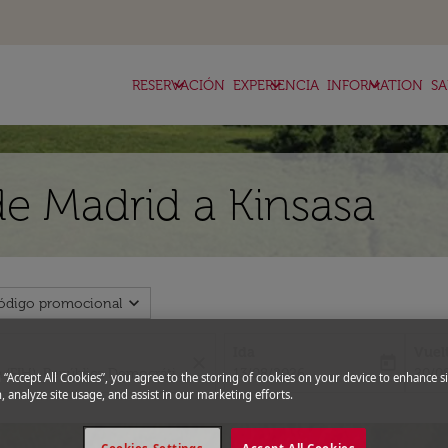
keyboard_arrow_down
keyboard_arrow_down
keyboard_arrow_down
RESERVACIÓN
EXPERIENCIA
INFORMATION
SA
de Madrid a Kinsasa
expand_more
ódigo promocional
Ida
Vuel
close
today
fc-booking-departure-date-aria-l
fc-bo
13/08/2026
20/0
g “Accept All Cookies”, you agree to the storing of cookies on your device to enhance si
, analyze site usage, and assist in our marketing efforts.