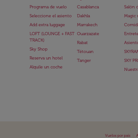
Programa de vuelo
Casablanca
Salón 
Seleccione el asiento
Dakhla
Magic 
Add extra luggage
Marrakech
Comida
LOFT (LOUNGE + FAST
Ouarzazate
Entret
TRACK)
Rabat
Asient
Sky Shop
Tétouan
SKYRA
Reserva un hotel
Tanger
SKY PR
Alquile un coche
Nuestra
|
Vuelos por país
A