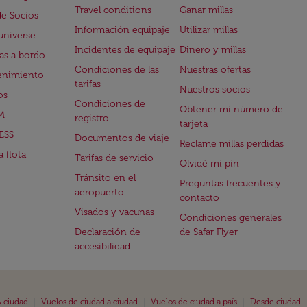
Travel conditions
Ganar millas
de Socios
Información equipaje
Utilizar millas
universe
Incidentes de equipaje
Dinero y millas
s a bordo
Condiciones de las
Nuestras ofertas
enimiento
tarifas
Nuestros socios
os
Condiciones de
Obtener mi número de
M
registro
tarjeta
ESS
Documentos de viaje
Reclame millas perdidas
 flota
Tarifas de servicio
Olvidé mi pin
Tránsito en el
Preguntas frecuentes y
aeropuerto
contacto
Visados y vacunas
Condiciones generales
Declaración de
de Safar Flyer
accesibilidad
|
|
|
 ciudad
Vuelos de ciudad a ciudad
Vuelos de ciudad a país
Desde ciudad