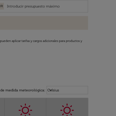
UR
pueden aplicar tarifas y cargos adicionales para productos y
Weather unit option Celsius Select
keyboard_arrow_down
 de medida meteorológica
:
Celsius