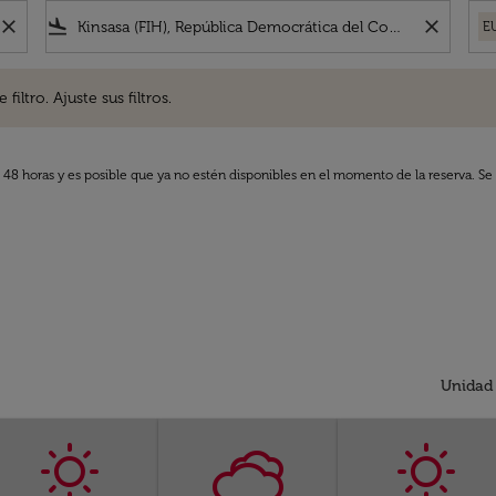
close
flight_land
close
E
. Ajuste sus filtros.
iltro. Ajuste sus filtros.
s 48 horas y es posible que ya no estén disponibles en el momento de la reserva. Se 
Unidad