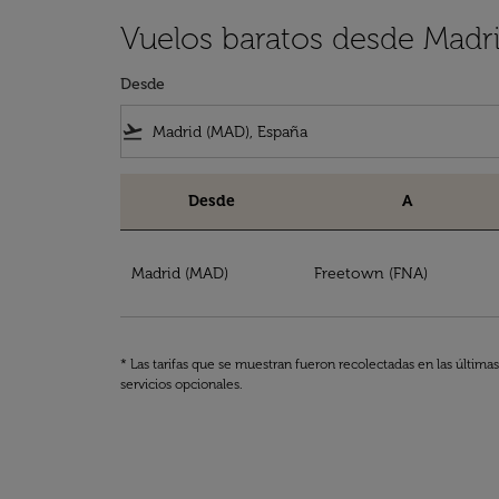
Vuelos baratos desde Madri
Desde
flight_takeoff
Desde
A
Vuelos baratos desde Madrid a Sierra Leona
Madrid (MAD)
Freetown (FNA)
* Las tarifas que se muestran fueron recolectadas en las última
servicios opcionales.