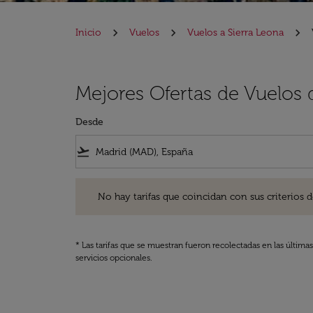
Inicio
Vuelos
Vuelos a Sierra Leona
Mejores Ofertas de Vuelos 
Desde
flight_takeoff
No hay tarifas que coincidan con sus criterios de filtro
No hay tarifas que coincidan con sus criterios de f
* Las tarifas que se muestran fueron recolectadas en las última
servicios opcionales.