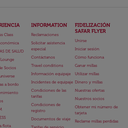
RIENCIA
INFORMATION
FIDELIZACIÓN
SAFAR FLYER
ss Class
Reclamaciones
Unirse
Económica
Solicitar asistencia
especial
Iniciar sesión
AS DE SALUD
Contáctanos
Cómo funciona
 Lounge
Travel conditions
Ganar millas
de Socios
Información equipaje
Utilizar millas
universe
Incidentes de equipaje
Dinero y millas
s a bordo
Condiciones de las
Nuestras ofertas
enimiento
tarifas
Nuestros socios
os
Condiciones de
Obtener mi número de
M
registro
tarjeta
ESS
Documentos de viaje
Reclame millas perdidas
 flota
Tarifas de servicio