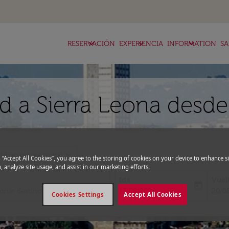
keyboard_arrow_down
keyboard_arrow_down
keyboard_arrow_down
RESERVACIÓN
EXPERIENCIA
INFORMATION
SA
d a Sierra Leona desd
expand_more
ódigo promocional
g “Accept All Cookies”, you agree to the storing of cookies on your device to enhance si
, analyze site usage, and assist in our marketing efforts.
Ida
Vuel
today
fc-booking-departure-date-aria-l
fc-bo
13/08/2026
20/0
Cookies Settings
Accept All Cookies