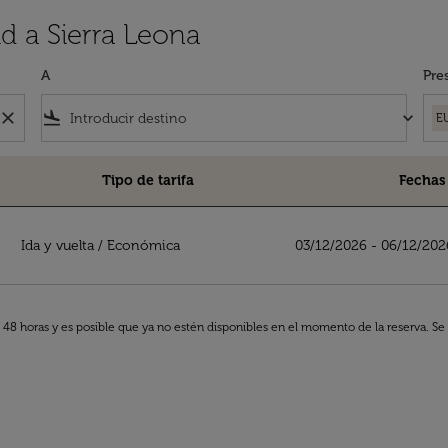
d a Sierra Leona
A
Pre
close
flight_land
keyboard_arrow_down
E
Tipo de tarifa
Fechas
Ida y vuelta
/
Económica
03/12/2026 - 06/12/202
s 48 horas y es posible que ya no estén disponibles en el momento de la reserva. Se 