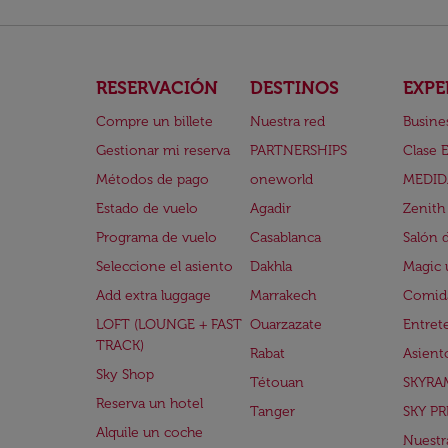
RESERVACIÓN
DESTINOS
EXPE
Compre un billete
Nuestra red
Busine
Gestionar mi reserva
PARTNERSHIPS
Clase 
Métodos de pago
oneworld
MEDID
Estado de vuelo
Agadir
Zenith
Programa de vuelo
Casablanca
Salón 
Seleccione el asiento
Dakhla
Magic 
Add extra luggage
Marrakech
Comida
LOFT (LOUNGE + FAST
Ouarzazate
Entret
TRACK)
Rabat
Asient
Sky Shop
Tétouan
SKYRA
Reserva un hotel
Tanger
SKY PR
Alquile un coche
Nuestra