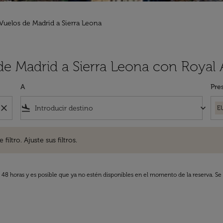
Vuelos de Madrid a Sierra Leona
de Madrid a Sierra Leona con Royal 
A
Pre
close
flight_land
keyboard_arrow_down
E
. Ajuste sus filtros.
iltro. Ajuste sus filtros.
s 48 horas y es posible que ya no estén disponibles en el momento de la reserva. Se 