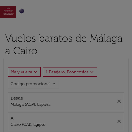

Vuelos baratos de Málaga
a Cairo
expand_more
expand_more
Ida y vuelta
1 Pasajero, Economica
expand_more
Código promocional
Desde
close
Málaga (AGP), España
A
close
Cairo (CAI), Egipto