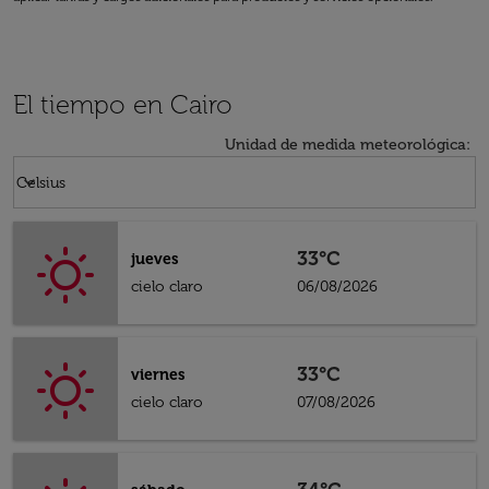
El tiempo en Cairo
Unidad de medida meteorológica
:
Weather unit option Celsius Selected
keyboard_arrow_down
Celsius
33°C
jueves
cielo claro
06/08/2026
33°C
viernes
cielo claro
07/08/2026