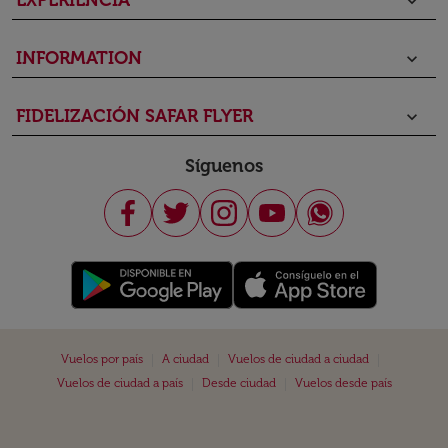
EXPERIENCIA
keyboard_arrow_down
INFORMATION
keyboard_arrow_down
FIDELIZACIÓN SAFAR FLYER
keyboard_arrow_down
Síguenos
|
|
|
Vuelos por país
A ciudad
Vuelos de ciudad a ciudad
|
|
Vuelos de ciudad a país
Desde ciudad
Vuelos desde país