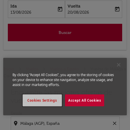
Ida
Vuelta
today
today
fc-booking-departure-date-aria-label
fc-booking-return-date-aria-label
13/08/2026
20/08/2026
Buscar
Inicio
Vuelos
Vuelos a Egipto
Vuelos de Málaga a
By clicking “Accept All Cookies”, you agree to the storing of cookies
Cairo
on your device to enhance site navigation, analyze site usage, and
assist in our marketing efforts.
Encuentre las mejores ofertas de
Por favor, intente actualizar su ruta (origen y / o dest
vuelo desde Málaga a Cairo
Cookies Settings
Accept All Cookies
Desde
location_on
close