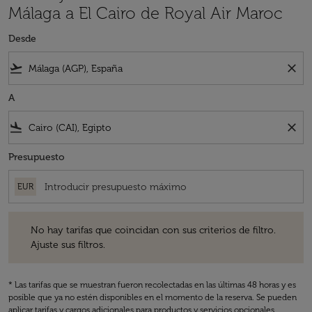
Málaga a El Cairo de Royal Air Maroc
Desde
flight_takeoff
close
A
flight_land
close
Presupuesto
EUR
No hay tarifas que coincidan con sus criterios de filtro. Ajuste sus fil
No hay tarifas que coincidan con sus criterios de filtro.
Ajuste sus filtros.
* Las tarifas que se muestran fueron recolectadas en las últimas 48 horas y es
posible que ya no estén disponibles en el momento de la reserva. Se pueden
aplicar tarifas y cargos adicionales para productos y servicios opcionales.