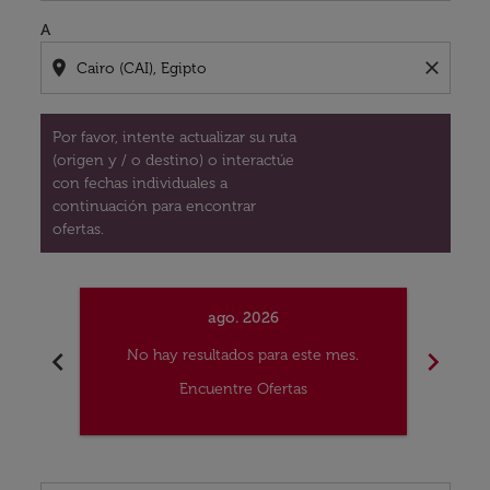
A
location_on
close
Por favor, intente actualizar su ruta
(origen y / o destino) o interactúe
con fechas individuales a
continuación para encontrar
ofertas.
ago. 2026
chevron_left
chevron_right
No hay resultados para este mes.
No
Encuentre Ofertas