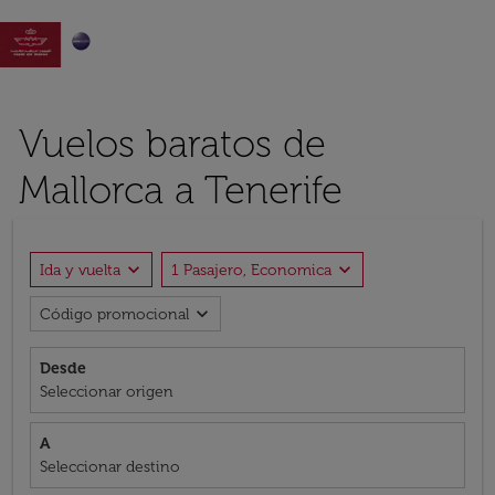

Vuelos baratos de
Mallorca a Tenerife
expand_more
expand_more
Ida y vuelta
1 Pasajero, Economica
expand_more
Código promocional
Desde
Seleccionar origen
A
Seleccionar destino