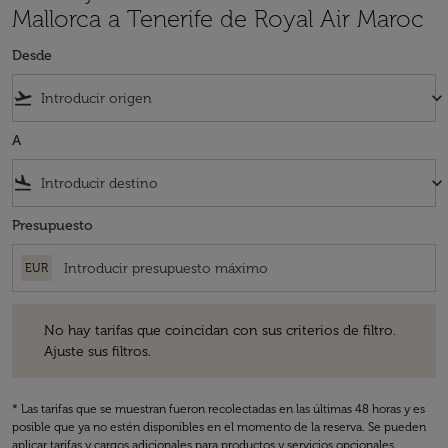
Mallorca a Tenerife de Royal Air Maroc
Desde
flight_takeoff
keyboard_arrow_down
A
flight_land
keyboard_arrow_down
Presupuesto
EUR
No hay tarifas que coincidan con sus criterios de filtro. Ajuste sus fil
No hay tarifas que coincidan con sus criterios de filtro.
Ajuste sus filtros.
* Las tarifas que se muestran fueron recolectadas en las últimas 48 horas y es
posible que ya no estén disponibles en el momento de la reserva. Se pueden
aplicar tarifas y cargos adicionales para productos y servicios opcionales.