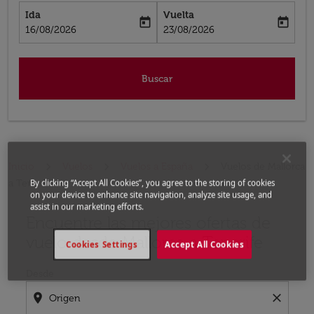
Ida
Vuelta
today
today
fc-booking-departure-date-aria-label
fc-booking-return-date-aria-label
16/08/2026
23/08/2026
Buscar
Inicio
Vuelos
Vuelos a España
Vuelos de Mallorca
a Tenerife
By clicking “Accept All Cookies”, you agree to the storing of cookies
on your device to enhance site navigation, analyze site usage, and
assist in our marketing efforts.
Encuentre las mejores ofertas de
Por favor, intente actualizar su ruta (origen y / o dest
vuelo desde Mallorca a Tenerife
Cookies Settings
Accept All Cookies
Desde
location_on
close