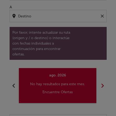
A
location_on
close
Por favor, intente actualizar su ruta
(origen y / o destino) o interactúe
con fechas individuales a
continuación para encontrar
ofertas.
ago. 2026
chevron_left
chevron_right
No hay resultados para este mes.
No
Encuentre Ofertas