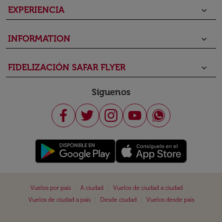
EXPERIENCIA
keyboard_arrow_down
INFORMATION
keyboard_arrow_down
FIDELIZACIÓN SAFAR FLYER
keyboard_arrow_down
Síguenos
|
|
|
Vuelos por país
A ciudad
Vuelos de ciudad a ciudad
|
|
Vuelos de ciudad a país
Desde ciudad
Vuelos desde país