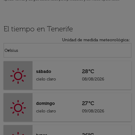
El tiempo en Tenerife
Unidad de medida meteorológica
:
Weather unit option Celsius Selected
keyboard_arrow_down
Celsius
28°C
sábado
cielo claro
08/08/2026
27°C
domingo
cielo claro
09/08/2026