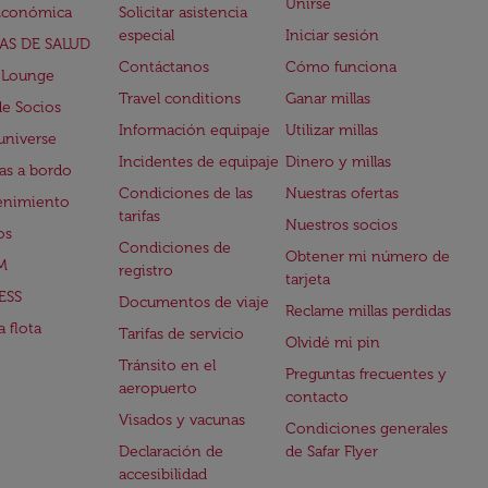
Unirse
Económica
Solicitar asistencia
especial
Iniciar sesión
AS DE SALUD
Contáctanos
Cómo funciona
 Lounge
Travel conditions
Ganar millas
de Socios
Información equipaje
Utilizar millas
universe
Incidentes de equipaje
Dinero y millas
s a bordo
Condiciones de las
Nuestras ofertas
enimiento
tarifas
Nuestros socios
os
Condiciones de
Obtener mi número de
M
registro
tarjeta
ESS
Documentos de viaje
Reclame millas perdidas
 flota
Tarifas de servicio
Olvidé mi pin
Tránsito en el
Preguntas frecuentes y
aeropuerto
contacto
Visados y vacunas
Condiciones generales
Declaración de
de Safar Flyer
accesibilidad