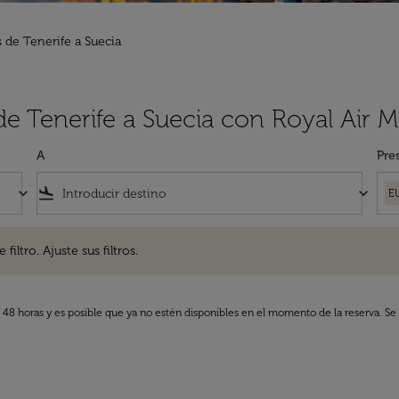
 de Tenerife a Suecia
de Tenerife a Suecia con Royal Air 
A
Pre
keyboard_arrow_down
flight_land
keyboard_arrow_down
E
. Ajuste sus filtros.
iltro. Ajuste sus filtros.
s 48 horas y es posible que ya no estén disponibles en el momento de la reserva. Se 