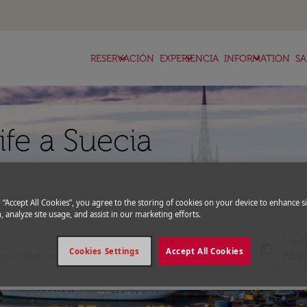
keyboard_arrow_down
keyboard_arrow_down
keyboard_arrow_down
RESERVACIÓN
EXPERIENCIA
INFORMATION
SA
ife a Suecia
g “Accept All Cookies”, you agree to the storing of cookies on your device to enhance si
expand_more
ódigo promocional
, analyze site usage, and assist in our marketing efforts.
Ida
Vuel
today
Cookies Settings
Accept All Cookies
fc-booking-departure-date-aria-l
fc-bo
15/08/2026
22/0