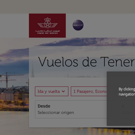
Vuelos de Tener
By clickin
expand_more
expand_more
Ida y vuelta
1 Pasajero, Economica
C
navigation
Desde
A