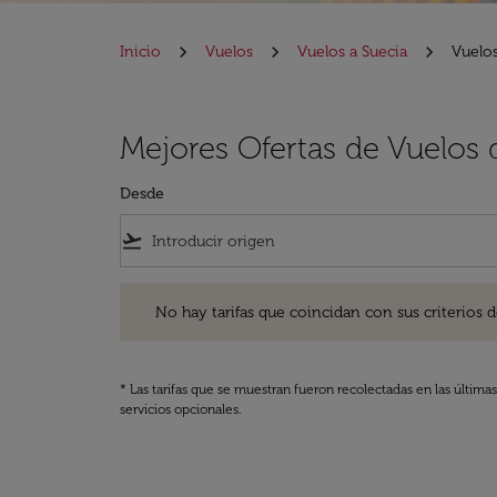
Inicio
Vuelos
Vuelos a Suecia
Vuelos
Mejores Ofertas de Vuelos 
Desde
flight_takeoff
No hay tarifas que coincidan con sus criterios de filtro
No hay tarifas que coincidan con sus criterios de f
* Las tarifas que se muestran fueron recolectadas en las última
servicios opcionales.