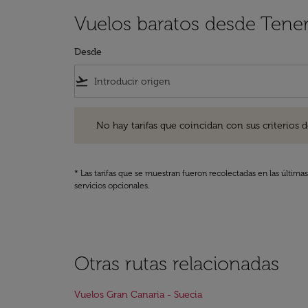
Vuelos baratos desde Tener
Desde
flight_takeoff
No hay tarifas que coincidan con sus criterios de filtro
No hay tarifas que coincidan con sus criterios de f
* Las tarifas que se muestran fueron recolectadas en las última
servicios opcionales.
Otras rutas relacionadas
Vuelos Gran Canaria - Suecia