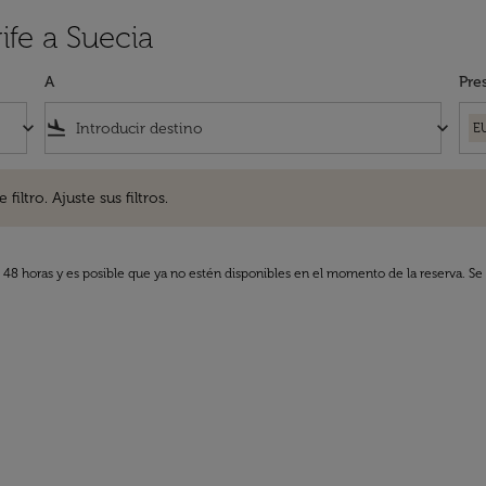
ife a Suecia
A
Pre
keyboard_arrow_down
flight_land
keyboard_arrow_down
E
. Ajuste sus filtros.
iltro. Ajuste sus filtros.
s 48 horas y es posible que ya no estén disponibles en el momento de la reserva. Se 