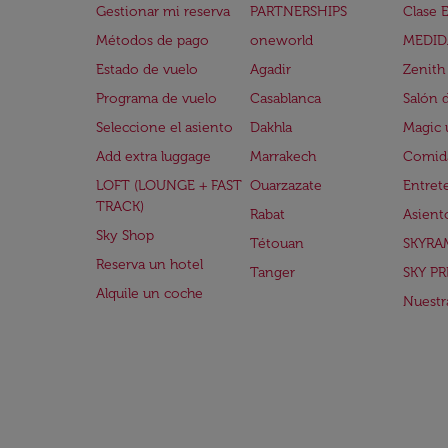
Gestionar mi reserva
PARTNERSHIPS
Clase 
Métodos de pago
oneworld
MEDID
Estado de vuelo
Agadir
Zenith
Programa de vuelo
Casablanca
Salón 
Seleccione el asiento
Dakhla
Magic 
Add extra luggage
Marrakech
Comida
LOFT (LOUNGE + FAST
Ouarzazate
Entret
TRACK)
Rabat
Asient
Sky Shop
Tétouan
SKYRA
Reserva un hotel
Tanger
SKY PR
Alquile un coche
Nuestra