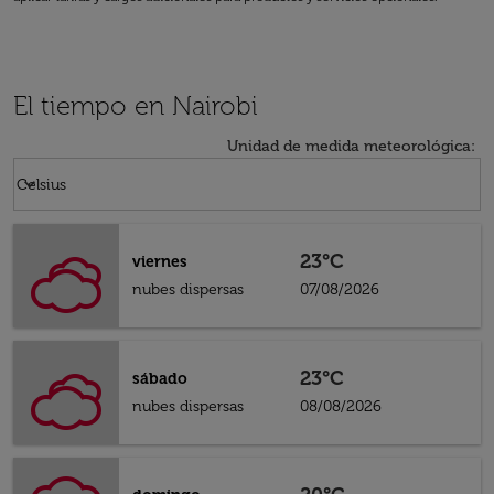
El tiempo en Nairobi
Unidad de medida meteorológica
:
Weather unit option Celsius Selected
keyboard_arrow_down
Celsius
23°C
viernes
nubes dispersas
07/08/2026
23°C
sábado
nubes dispersas
08/08/2026