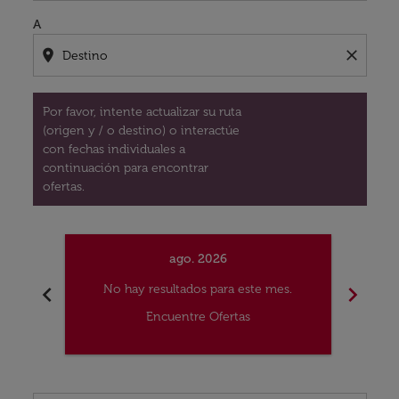
A
location_on
close
Por favor, intente actualizar su ruta
(origen y / o destino) o interactúe
con fechas individuales a
continuación para encontrar
ofertas.
ago. 2026
chevron_left
chevron_right
No hay resultados para este mes.
No
Encuentre Ofertas