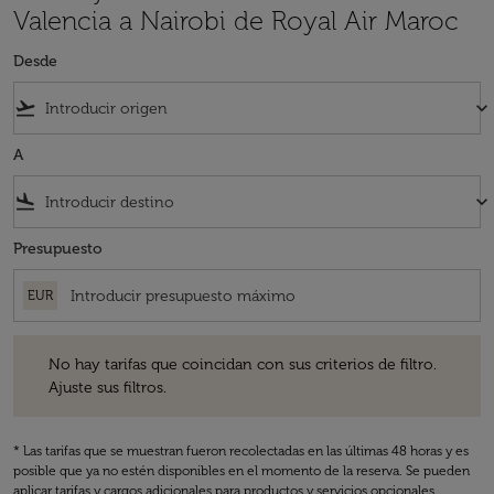
Valencia a Nairobi de Royal Air Maroc
Desde
flight_takeoff
keyboard_arrow_down
A
flight_land
keyboard_arrow_down
Presupuesto
EUR
No hay tarifas que coincidan con sus criterios de filtro. Ajuste sus fil
No hay tarifas que coincidan con sus criterios de filtro.
Ajuste sus filtros.
* Las tarifas que se muestran fueron recolectadas en las últimas 48 horas y es
posible que ya no estén disponibles en el momento de la reserva. Se pueden
aplicar tarifas y cargos adicionales para productos y servicios opcionales.