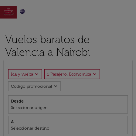

Vuelos baratos de
Valencia a Nairobi
expand_more
expand_more
Ida y vuelta
1 Pasajero, Economica
expand_more
Código promocional
Desde
Seleccionar origen
A
Seleccionar destino