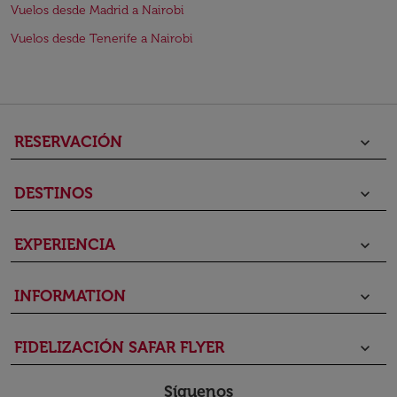
Vuelos desde Madrid a Nairobi
Vuelos desde Tenerife a Nairobi
RESERVACIÓN
keyboard_arrow_down
DESTINOS
keyboard_arrow_down
EXPERIENCIA
keyboard_arrow_down
INFORMATION
keyboard_arrow_down
FIDELIZACIÓN SAFAR FLYER
keyboard_arrow_down
Síguenos