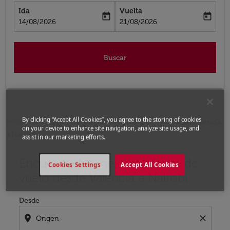
Ida
Vuelta
today
today
fc-booking-departure-date-aria-label
fc-booking-return-date-aria-label
14/08/2026
21/08/2026
Buscar
By clicking “Accept All Cookies”, you agree to the storing of cookies
Inicio
Vuelos
Vuelos a Kenya
Vuelos de Valencia
on your device to enhance site navigation, analyze site usage, and
a Nairobi
assist in our marketing efforts.
Encuentre las mejores ofertas de
Por favor, intente actualizar su ruta (origen y / o dest
Cookies Settings
Accept All Cookies
vuelo desde Valencia a Nairobi
Desde
location_on
close