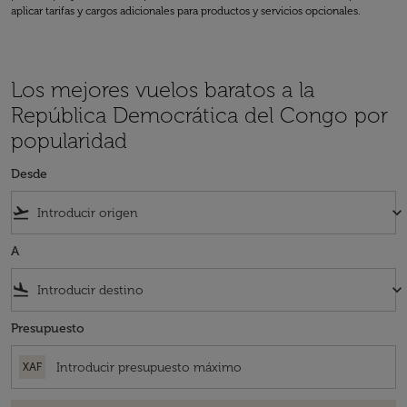
aplicar tarifas y cargos adicionales para productos y servicios opcionales.
Los mejores vuelos baratos a la
República Democrática del Congo por
popularidad
Desde
flight_takeoff
keyboard_arrow_down
A
flight_land
keyboard_arrow_down
Presupuesto
XAF