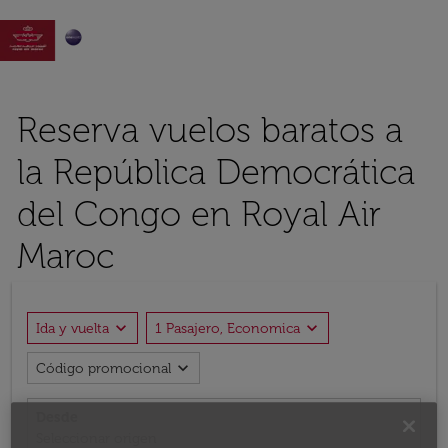

Reserva vuelos baratos a
la República Democrática
del Congo en Royal Air
Maroc
expand_more
expand_more
Ida y vuelta
1 Pasajero, Economica
expand_more
Código promocional
Desde
Seleccionar origen