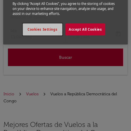
By clicking “Accept All Cookies”, you agree to the storing of cookies
on your device to enhance site navigation, analyze site usage, and
A
assist in our marketing efforts.
Seleccionar destino
Cookies Settings
Accept All Cookies
Ida
Vuelta
today
today
fc-booking-departure-date-aria-label
fc-booking-return-date-aria-label
13/08/2026
20/08/2026
Buscar
Inicio
Vuelos
Vuelos a República Democrática del
Congo
Mejores Ofertas de Vuelos a la