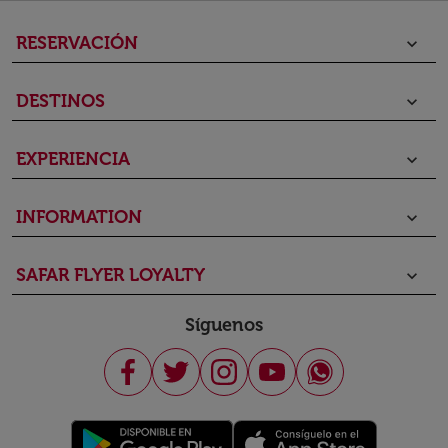
RESERVACIÓN
keyboard_arrow_down
DESTINOS
keyboard_arrow_down
EXPERIENCIA
keyboard_arrow_down
INFORMATION
keyboard_arrow_down
SAFAR FLYER LOYALTY
keyboard_arrow_down
Síguenos