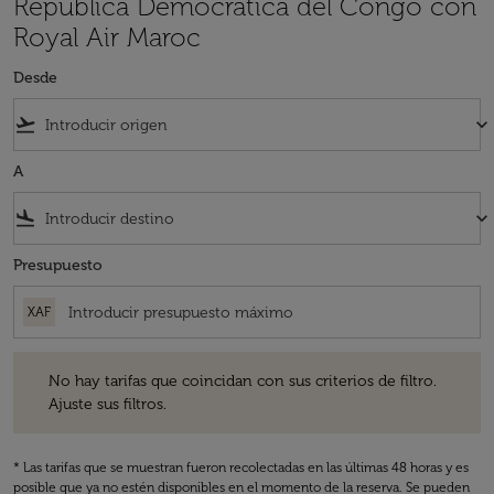
República Democrática del Congo con
Royal Air Maroc
Desde
flight_takeoff
keyboard_arrow_down
A
flight_land
keyboard_arrow_down
Presupuesto
XAF
No hay tarifas que coincidan con sus criterios de filtro. Ajuste sus fil
No hay tarifas que coincidan con sus criterios de filtro.
Ajuste sus filtros.
* Las tarifas que se muestran fueron recolectadas en las últimas 48 horas y es
posible que ya no estén disponibles en el momento de la reserva. Se pueden