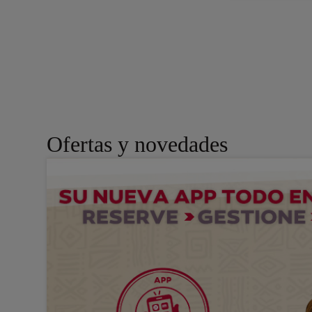
Alica
641
De
Res
Ofertas y novedades