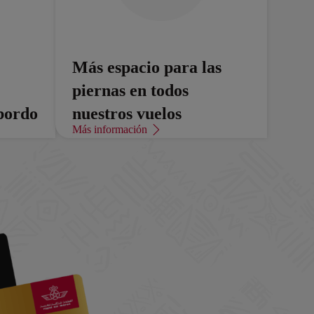
Más espacio para las
piernas en todos
bordo
nuestros vuelos
Más información
ntras
Más espacio para las piernas, más
comodidad.