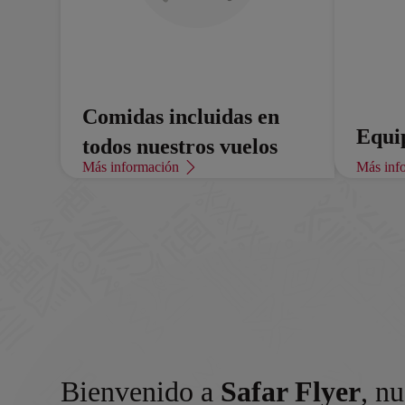
Comidas incluidas en
Equi
todos nuestros vuelos
inclu
Más información
Más inf
Comidas deliciosas preparadas con
esmero en cada vuelo.
Tu equip
Bienvenido a
Safar Flyer
, n