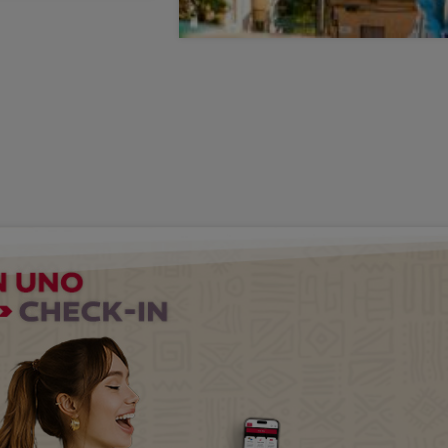
nte
600
Barcelona
XAF/ IV
erva ahora
584400
De
XAF/ IV
Reserva ahora