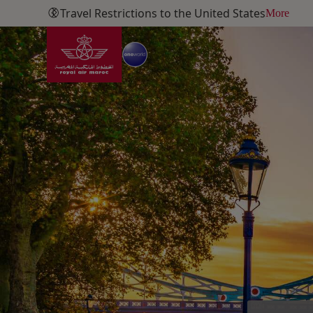
Saltar al contenido principal
Travel Restrictions to the United States
More
More
Ir a la página de inic