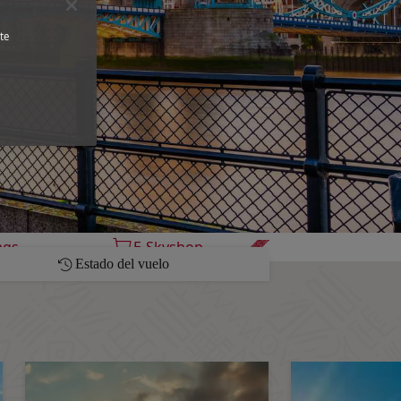
te
ags
E-Skyshop
Estado del vuelo