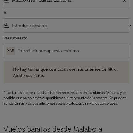
flight_takeoff
close
A
flight_land
keyboard_arrow_down
Presupuesto
XAF
No hay tarifas que coincidan con sus criterios de filtro. Ajuste sus fil
No hay tarifas que coincidan con sus criterios de filtro.
Ajuste sus filtros.
* Las tarifas que se muestran fueron recolectadas en las últimas 48 horas y es
posible que ya no estén disponibles en el momento de la reserva. Se pueden
aplicar tarifas y cargos adicionales para productos y servicios opcionales.
Vuelos baratos desde Malabo a