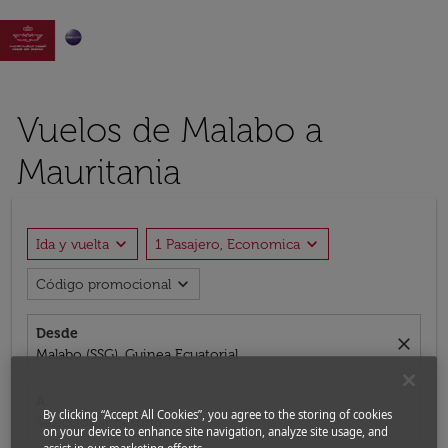

Vuelos de Malabo a
Mauritania
expand_more
expand_more
Ida y vuelta
1 Pasajero, Economica
expand_more
Código promocional
Desde
close
Malabo (SSG), Guinea Ecuatorial
A
By clicking “Accept All Cookies”, you agree to the storing of cookies
Seleccionar destino
on your device to enhance site navigation, analyze site usage, and