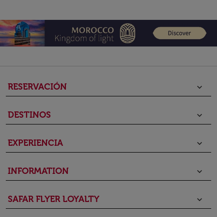
RESERVACIÓN
keyboard_arrow_down
DESTINOS
keyboard_arrow_down
EXPERIENCIA
keyboard_arrow_down
INFORMATION
keyboard_arrow_down
SAFAR FLYER LOYALTY
keyboard_arrow_down