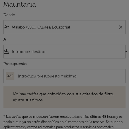
Mauritania
Desde
flight_takeoff
close
A
flight_land
keyboard_arrow_down
Presupuesto
XAF
No hay tarifas que coincidan con sus criterios de filtro. Ajuste sus fil
No hay tarifas que coincidan con sus criterios de filtro.
Ajuste sus filtros.
* Las tarifas que se muestran fueron recolectadas en las últimas 48 horas y es
posible que ya no estén disponibles en el momento de la reserva. Se pueden
aplicar tarifas y cargos adicionales para productos y servicios opcionales.