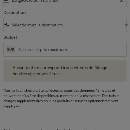
flight_takeoff
close
Destination
flight_land
keyboard_arrow_down
Budget
EUR
Aucun tarif ne correspond à vos critères de filtrage. Veuillez ajuster v
Aucun tarif ne correspond à vos critères de filtrage.
Veuillez ajuster vos filtres.
*Les tarifs affichés ont été collectés au cours des dernières 48 heures et
peuvent ne plus être disponibles au moment de la réservation. Des frais et
charges supplémentaires pour les produits et services optionnels peuvent
s'appliquer.