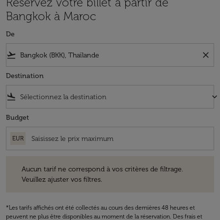
Réservez votre billet à partir de
Bangkok à Maroc
De
flight_takeoff
close
Destination
flight_land
keyboard_arrow_down
Budget
EUR
Aucun tarif ne correspond à vos critères de filtrage. Veuillez ajuster v
Aucun tarif ne correspond à vos critères de filtrage.
Veuillez ajuster vos filtres.
*Les tarifs affichés ont été collectés au cours des dernières 48 heures et
peuvent ne plus être disponibles au moment de la réservation. Des frais et