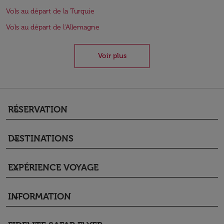
Vols au départ de la Turquie
Vols au départ de l'Allemagne
Voir plus
RÉSERVATION
keyboard_arrow_down
DESTINATIONS
keyboard_arrow_down
EXPÉRIENCE VOYAGE
keyboard_arrow_down
INFORMATION
keyboard_arrow_down