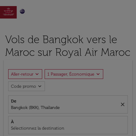

Vols de Bangkok vers le
Maroc sur Royal Air Maroc
expand_more
expand_more
Aller-retour
1 Passager, Économique
expand_more
Code promo
De
close
Bangkok (BKK), Thaïlande
À
Sélectionnez la destination