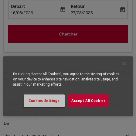
Départ
Retour
today
today
fc-booking-departure-date-aria-label
fc-booking-return-date-aria-label
16/08/2026
23/08/2026
Chercher
Accueil
Vols
Vols pour Maroc
Vols de Bangkok a
By clicking “Accept All Cookies”, you agree to the storing of cookies
Maroc
on your device to enhance site navigation, analyze site usage, and
assist in our marketing efforts.
Cookies Settings
Accept All Cookies
Offres de vols populaires à partir de
Bangkok à Maroc
De