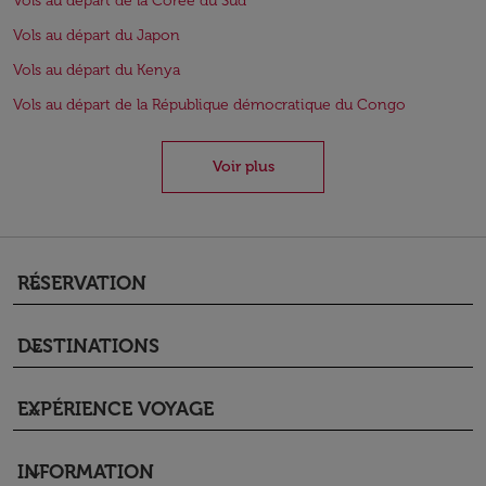
Vols au départ de la Corée du Sud
Vols au départ du Japon
Vols au départ du Kenya
Vols au départ de la République démocratique du Congo
Voir plus
RÉSERVATION
keyboard_arrow_down
DESTINATIONS
keyboard_arrow_down
EXPÉRIENCE VOYAGE
keyboard_arrow_down
INFORMATION
keyboard_arrow_down