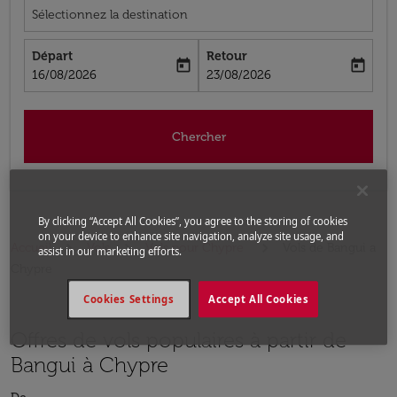
Sélectionnez la destination
Départ
Retour
today
today
fc-booking-departure-date-aria-label
fc-booking-return-date-aria-label
16/08/2026
23/08/2026
Chercher
By clicking “Accept All Cookies”, you agree to the storing of cookies
on your device to enhance site navigation, analyze site usage, and
Accueil
Vols
Vols pour Chypre
Vols de Bangui a
assist in our marketing efforts.
Chypre
Cookies Settings
Accept All Cookies
Offres de vols populaires à partir de
Bangui à Chypre