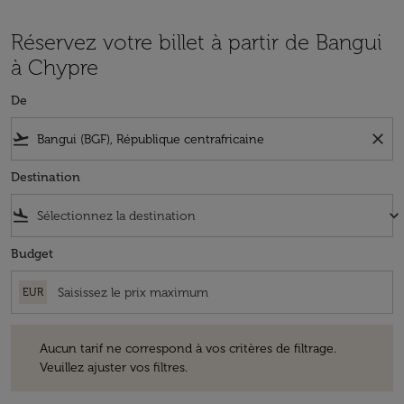
Réservez votre billet à partir de Bangui
à Chypre
De
flight_takeoff
close
Destination
flight_land
keyboard_arrow_down
Budget
EUR
Aucun tarif ne correspond à vos critères de filtrage. Veuillez ajuster v
Aucun tarif ne correspond à vos critères de filtrage.
Veuillez ajuster vos filtres.