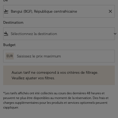
De
flight_takeoff
close
Destination
flight_land
keyboard_arrow_down
Budget
EUR
Aucun tarif ne correspond à vos critères de filtrage. Veuillez ajuster v
Aucun tarif ne correspond à vos critères de filtrage.
Veuillez ajuster vos filtres.
*Les tarifs affichés ont été collectés au cours des dernières 48 heures et
peuvent ne plus être disponibles au moment de la réservation. Des frais et
charges supplémentaires pour les produits et services optionnels peuvent
s'appliquer.