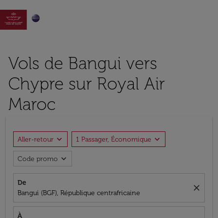

Vols de Bangui vers
Chypre sur Royal Air
Maroc
expand_more
expand_more
Aller-retour
1 Passager, Économique
expand_more
Code promo
De
close
Bangui (BGF), République centrafricaine
À