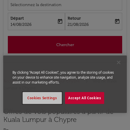
Sélectionnez la destination
Départ
Retour
today
today
fc-booking-departure-date-aria-label
fc-booking-return-date-aria-label
14/08/2026
21/08/2026
Chercher
By clicking “Accept All Cookies”, you agree to the storing of cookies
on your device to enhance site navigation, analyze site usage, and
Accueil
Vols
Vols pour Chypre
Vols de Kuala
assist in our marketing efforts.
Lumpur a Chypre
Cookies Settings
Accept All Cookies
Offres de vols populaires à partir de
Kuala Lumpur à Chypre