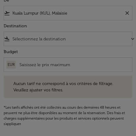
De
flight_takeoff
close
Destination
flight_land
keyboard_arrow_down
Budget
EUR
Aucun tarif ne correspond à vos critères de filtrage. Veuillez ajuster v
Aucun tarif ne correspond à vos critères de filtrage.
Veuillez ajuster vos filtres.
*Les tarifs affichés ont été collectés au cours des dernières 48 heures et
peuvent ne plus être disponibles au moment de la réservation. Des frais et
charges supplémentaires pour les produits et services optionnels peuvent
s'appliquer.