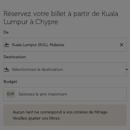
Réservez votre billet à partir de Kuala
Lumpur à Chypre
De
flight_takeoff
close
Destination
flight_land
keyboard_arrow_down
Budget
EUR
Aucun tarif ne correspond à vos critères de filtrage. Veuillez ajuster v
Aucun tarif ne correspond à vos critères de filtrage.
Veuillez ajuster vos filtres.