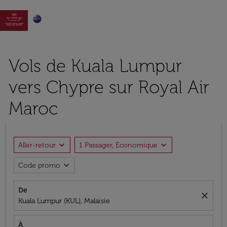

Vols de Kuala Lumpur
vers Chypre sur Royal Air
Maroc
expand_more
expand_more
Aller-retour
1 Passager, Économique
expand_more
Code promo
De
close
Kuala Lumpur (KUL), Malaisie
À