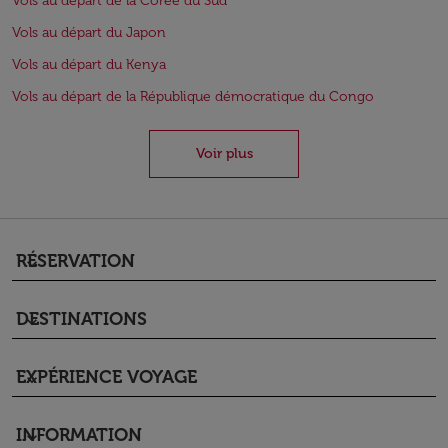
Vols au départ de la Corée du Sud
Vols au départ du Japon
Vols au départ du Kenya
Vols au départ de la République démocratique du Congo
Voir plus
RÉSERVATION
keyboard_arrow_down
DESTINATIONS
keyboard_arrow_down
EXPÉRIENCE VOYAGE
keyboard_arrow_down
INFORMATION
keyboard_arrow_down