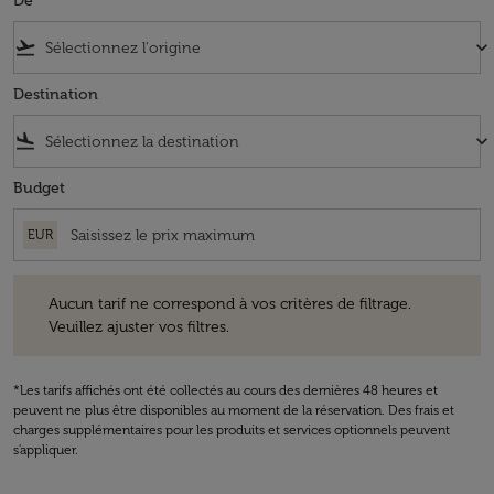
De
flight_takeoff
keyboard_arrow_down
Destination
flight_land
keyboard_arrow_down
Budget
EUR
Aucun tarif ne correspond à vos critères de filtrage. Veuillez ajuster v
Aucun tarif ne correspond à vos critères de filtrage.
Veuillez ajuster vos filtres.
*Les tarifs affichés ont été collectés au cours des dernières 48 heures et
peuvent ne plus être disponibles au moment de la réservation. Des frais et
charges supplémentaires pour les produits et services optionnels peuvent
s'appliquer.