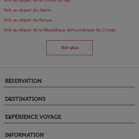
Vols au départ de la Corée du Sud
Vols au départ du Japon
Vols au départ du Kenya
Vols au départ de la République démocratique du Congo
Voir plus
RÉSERVATION
keyboard_arrow_down
DESTINATIONS
keyboard_arrow_down
EXPÉRIENCE VOYAGE
keyboard_arrow_down
INFORMATION
keyboard_arrow_down