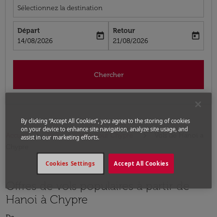
Sélectionnez la destination
Départ
Retour
today
today
fc-booking-departure-date-aria-label
fc-booking-return-date-aria-label
14/08/2026
21/08/2026
Chercher
By clicking “Accept All Cookies”, you agree to the storing of cookies
on your device to enhance site navigation, analyze site usage, and
Accueil
Vols
Vols pour Chypre
Vols de Hanoi a
assist in our marketing efforts.
Chypre
Cookies Settings
Accept All Cookies
Offres de vols populaires à partir de
Hanoi à Chypre