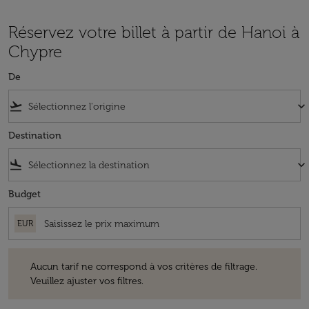
Réservez votre billet à partir de Hanoi à
Chypre
De
flight_takeoff
keyboard_arrow_down
Destination
flight_land
keyboard_arrow_down
Budget
EUR
Aucun tarif ne correspond à vos critères de filtrage. Veuillez ajuster v
Aucun tarif ne correspond à vos critères de filtrage.
Veuillez ajuster vos filtres.