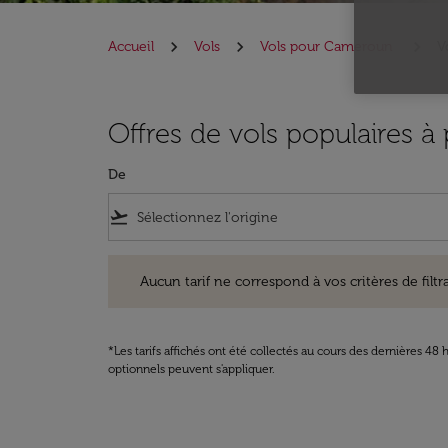
Accueil
Vols
Vols pour Cameroun
V
Offres de vols populaires 
De
flight_takeoff
Aucun tarif ne correspond à vos critères de filtrage. Ve
Aucun tarif ne correspond à vos critères de filtrag
*Les tarifs affichés ont été collectés au cours des dernières 4
optionnels peuvent s'appliquer.