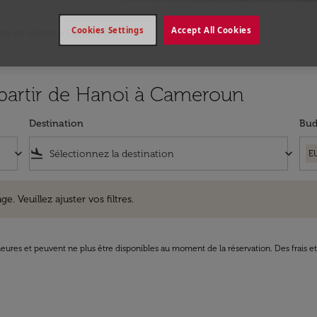
Cookies Settings
Accept All Cookies
ols de Hanoi a Cameroun
à partir de Hanoi à Cameroun
Destination
Bud
keyboard_arrow_down
flight_land
keyboard_arrow_down
E
uillez ajuster vos filtres.
e. Veuillez ajuster vos filtres.
8 heures et peuvent ne plus être disponibles au moment de la réservation. Des frais e