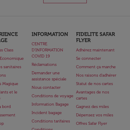
RIENCE
INFORMATION
FIDELITE SAFAR
AGE
FLYER
CENTRE
ss Class
D’INFORMATION
Adhérez maintenant
COVID 19
e Economique
Se connecter
Réclamations
s sanitaires
Comment ça marche
Demander une
lons
Nos raisons d'adhérer
assistance spéciale
s Magique
Statut de nos cartes
Nous contacter
ants et le
Avantages de nos
Conditions de voyage
e
cartes
Information Bagage
à bord
Gagnez des miles
Incident bagage
issement
Dépensez vos miles
Conditions tarifaires
op
Offres Safar Flyer
Conditions