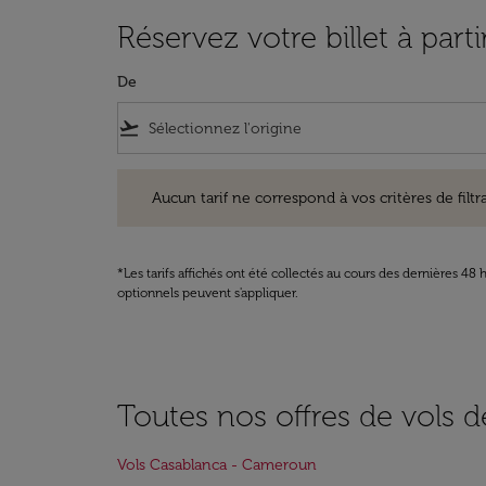
Réservez votre billet à pa
De
flight_takeoff
Aucun tarif ne correspond à vos critères de filtrage. Ve
Aucun tarif ne correspond à vos critères de filtrag
*Les tarifs affichés ont été collectés au cours des dernières 4
optionnels peuvent s'appliquer.
Toutes nos offres de vols 
Vols Casablanca - Cameroun