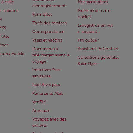
 à main
Nos partenaires
d'enregistrement
es cabines
Numéro de carte
Formalités
oublié?
M
Tarifs des services
Enregistrez un vol
ESS
Correspondance
manquant
flotte
Visas et vaccins
Pin oublié?
iner
Documents à
Assistance & Contact
ations Mobile
télécharger avant le
Conditions générales
voyage
Safar Flyer
Initiatives Pass
sanitaires
Iata travel pass
Partenariat Mlab
VeriFLY
Animaux
Voyagez avec des
enfants