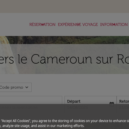
keyboard_arrow_down
keyboard_arrow_down
keyboard_arrow_down
RÉSERVATION
EXPÉRIENCE VOYAGE
INFORMATION
ers le Cameroun sur R
expand_more
Code promo
Départ
Reto
today
fc-booking-departure-date-aria-l
fc-bo
14/08/2026
21/0
g “Accept All Cookies”, you agree to the storing of cookies on your device to enhance si
, analyze site usage, and assist in our marketing efforts.