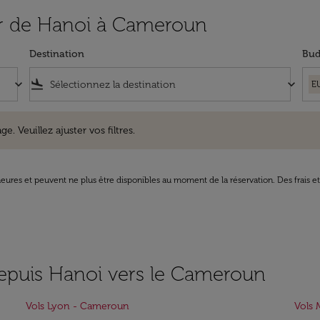
rtir de Hanoi à Cameroun
Destination
Bud
keyboard_arrow_down
flight_land
keyboard_arrow_down
E
uillez ajuster vos filtres.
e. Veuillez ajuster vos filtres.
8 heures et peuvent ne plus être disponibles au moment de la réservation. Des frais e
depuis Hanoi vers le Cameroun
Vols Lyon - Cameroun
Vols