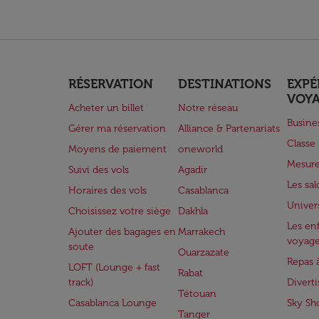
RÉSERVATION
DESTINATIONS
EXPÉ
VOY
Acheter un billet
Notre réseau
Busine
Gérer ma réservation
Alliance & Partenariats
Class
Moyens de paiement
oneworld
Mesure
Suivi des vols
Agadir
Les sa
Horaires des vols
Casablanca
Univer
Choisissez votre siège
Dakhla
Les enf
Ajouter des bagages en
Marrakech
voyag
soute
Ouarzazate
Repas 
LOFT (Lounge + fast
Rabat
track)
Divert
Tétouan
Casablanca Lounge
Sky Sh
Tanger