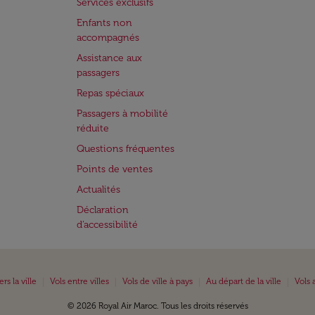
Services exclusifs
Enfants non
accompagnés
Assistance aux
passagers
Repas spéciaux
Passagers à mobilité
réduite
Questions fréquentes
Points de ventes
Actualités
Déclaration
d’accessibilité
|
|
|
|
ers la ville
Vols entre villes
Vols de ville à pays
Au départ de la ville
Vols 
© 2026 Royal Air Maroc. Tous les droits réservés