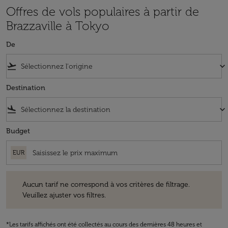
Offres de vols populaires à partir de
Brazzaville à Tokyo
De
flight_takeoff
keyboard_arrow_down
Destination
flight_land
keyboard_arrow_down
Budget
EUR
Aucun tarif ne correspond à vos critères de filtrage. Veuillez ajuster v
Aucun tarif ne correspond à vos critères de filtrage.
Veuillez ajuster vos filtres.
*Les tarifs affichés ont été collectés au cours des dernières 48 heures et