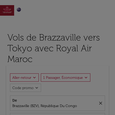

Vols de Brazzaville vers
Tokyo avec Royal Air
Maroc
expand_more
expand_more
Aller-retour
1 Passager, Économique
expand_more
Code promo
De
close
Brazzaville (BZV), République Du Congo