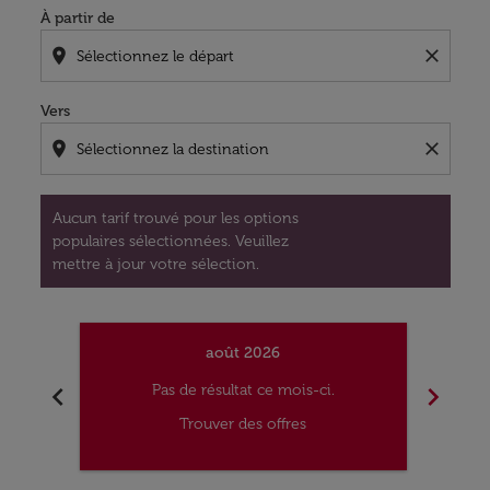
À partir de
location_on
close
Vers
location_on
close
Aucun tarif trouvé pour les options
populaires sélectionnées. Veuillez
mettre à jour votre sélection.
août 2026
chevron_left
chevron_right
Pas de résultat ce mois-ci.
Trouver des offres