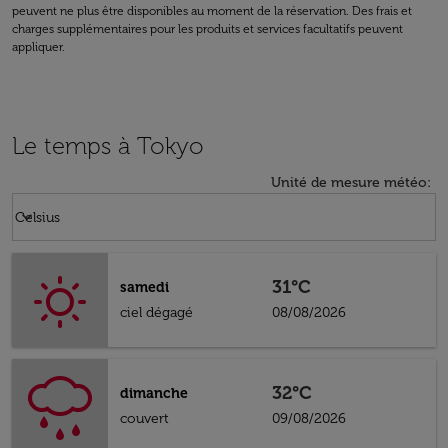
peuvent ne plus être disponibles au moment de la réservation. Des frais et
charges supplémentaires pour les produits et services facultatifs peuvent
appliquer.
Le temps à Tokyo
Unité de mesure météo
:
Weather unit option Celsius Selected
keyboard_arrow_down
Celsius
31°C
samedi
ciel dégagé
08/08/2026
32°C
dimanche
couvert
09/08/2026