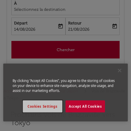
À
Sélectionnez la destination
Départ
Retour
today
today
fc-booking-departure-date-aria-label
fc-booking-return-date-aria-label
14/08/2026
21/08/2026
Chercher
By clicking “Accept All Cookies”, you agree to the storing of cookies
on your device to enhance site navigation, analyze site usage, and
assist in our marketing efforts.
Accueil
Vols
Vols pour Japon
Vols de Brazzaville
a Tokyo
Cookies Settings
Accept All Cookies
Prochains Vols de Brazzaville vers
Aucun tarif trouvé pour les options populaires sélectio
Tokyo