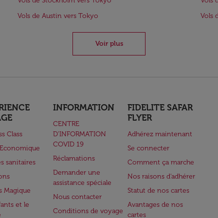
Vols de Stockholm vers Tokyo
Vols 
Vols de Austin vers Tokyo
Vols 
Voir plus
RIENCE
INFORMATION
FIDELITE SAFAR
AGE
FLYER
CENTRE
ss Class
D’INFORMATION
Adhérez maintenant
COVID 19
e Economique
Se connecter
Réclamations
s sanitaires
Comment ça marche
Demander une
lons
Nos raisons d'adhérer
assistance spéciale
s Magique
Statut de nos cartes
Nous contacter
ants et le
Avantages de nos
Conditions de voyage
e
cartes