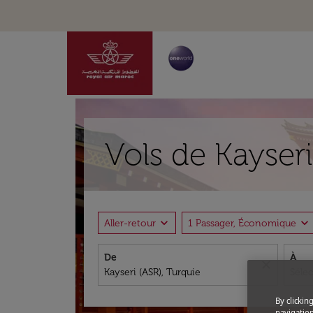
Vols de Kayser
expand_more
expand_more
Aller-retour
1 Passager, Économique
De
À
close
By clickin
navigation