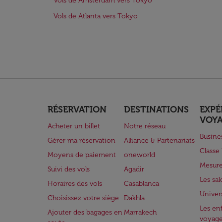
Vols de Amsterdam vers Tokyo
Vols de Atlanta vers Tokyo
RÉSERVATION
DESTINATIONS
EXPÉ
VOY
Acheter un billet
Notre réseau
Busine
Gérer ma réservation
Alliance & Partenariats
Class
Moyens de paiement
oneworld
Mesure
Suivi des vols
Agadir
Les sa
Horaires des vols
Casablanca
Univer
Choisissez votre siège
Dakhla
Les enf
Ajouter des bagages en
Marrakech
voyag