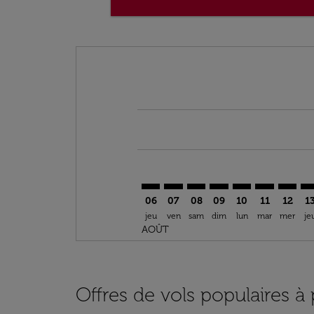
Displaying fares for août-2026
ASR–NRT: cmp-view-offers-discla
ASR–NRT: cmp-view-offers-di
ASR–NRT: cmp-view-offer
ASR–NRT: cmp-view-o
ASR–NRT: cmp-vi
ASR–NRT: c
ASR–NR
AS
06
07
08
09
10
11
12
1
jeu
ven
sam
dim
lun
mar
mer
je
AOÛT
Offres de vols populaires à 