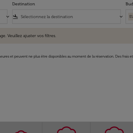
Destination
Bud
keyboard_arrow_down
flight_land
keyboard_arrow_down
E
uillez ajuster vos filtres.
e. Veuillez ajuster vos filtres.
8 heures et peuvent ne plus être disponibles au moment de la réservation. Des frais e