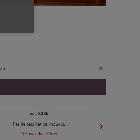
close
oct. 2026
n
chevron_right
Pas de résultat ce mois-ci.
Pas de ré
Trouver des offres
Trouv