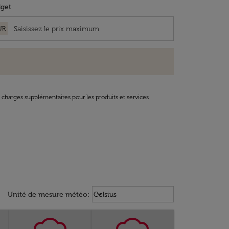
get
UR
t charges supplémentaires pour les produits et services
Weather unit option Celsius Select
keyboard_arrow_down
Unité de mesure météo
:
Celsius