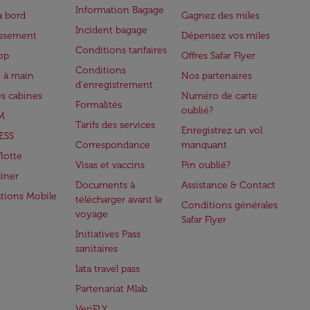
Information Bagage
à bord
Gagnez des miles
Incident bagage
issement
Dépensez vos miles
Conditions tarifaires
op
Offres Safar Flyer
Conditions
 à main
Nos partenaires
d'enregistrement
es cabines
Numéro de carte
Formalités
oublié?
M
Tarifs des services
Enregistrez un vol
ESS
Correspondance
manquant
flotte
Visas et vaccins
Pin oublié?
iner
Documents à
Assistance & Contact
ations Mobile
télécharger avant le
Conditions générales
voyage
Safar Flyer
Initiatives Pass
sanitaires
Iata travel pass
Partenariat Mlab
VeriFLY