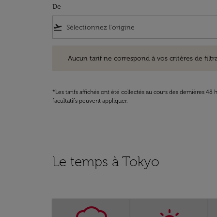
De
flight_takeoff
Aucun tarif ne correspond à vos critères de filtrage. Ve
Aucun tarif ne correspond à vos critères de filtrag
*Les tarifs affichés ont été collectés au cours des dernières 4
facultatifs peuvent appliquer.
Le temps à Tokyo