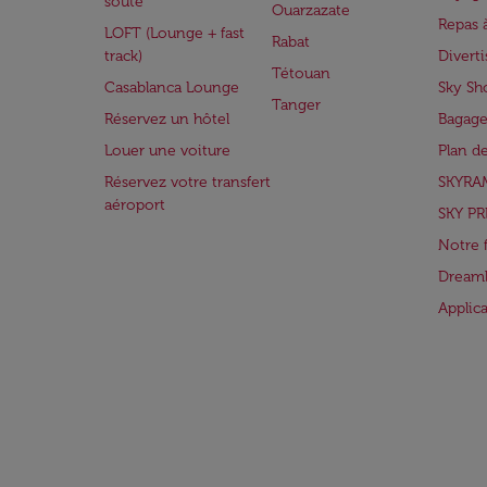
soute
Ouarzazate
Repas 
LOFT (Lounge + fast
Rabat
track)
Divert
Tétouan
Casablanca Lounge
Sky Sh
Tanger
Réservez un hôtel
Bagage
Louer une voiture
Plan d
Réservez votre transfert
SKYRA
aéroport
SKY PR
Notre 
Dreaml
Applic