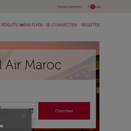
language
keyboard_arrow_down
Nous contacter
Français
keyboard_arrow_down
FIDELITE SAFAR FLYER
SE CONNECTER
REGISTER
l Air Maroc
r
today
Chercher
abel
king-return-date-aria-label
/2026
te