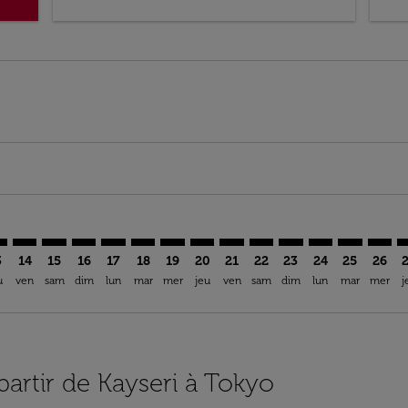
imer. Trouver des offres
sclaimer. Trouver des offres
s-disclaimer. Trouver des offres
ffers-disclaimer. Trouver des offres
ew-offers-disclaimer. Trouver des offres
mp-view-offers-disclaimer. Trouver des offres
T: cmp-view-offers-disclaimer. Trouver des offres
R–NRT: cmp-view-offers-disclaimer. Trouver des offres
ASR–NRT: cmp-view-offers-disclaimer. Trouver des offres
ASR–NRT: cmp-view-offers-disclaimer. Trouver des off
ASR–NRT: cmp-view-offers-disclaimer. Trouver de
ASR–NRT: cmp-view-offers-disclaimer. Trouve
ASR–NRT: cmp-view-offers-disclaimer. Tr
ASR–NRT: cmp-view-offers-disclaimer
ASR–NRT: cmp-view-offers-discla
ASR–NRT: cmp-view-offers-d
ASR–NRT: cmp-view-offe
ASR–NRT: cmp-view-
ASR–NRT: cmp-v
ASR–NRT: c
ASR–N
A
3
14
15
16
17
18
19
20
21
22
23
24
25
26
u
ven
sam
dim
lun
mar
mer
jeu
ven
sam
dim
lun
mar
mer
j
partir de Kayseri à Tokyo