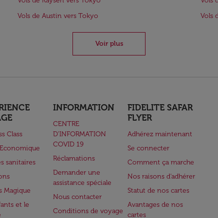
Vols de Kayseri vers Tokyo
Vols 
Vols de Austin vers Tokyo
Vols 
Voir plus
RIENCE
INFORMATION
FIDELITE SAFAR
AGE
FLYER
CENTRE
ss Class
D’INFORMATION
Adhérez maintenant
COVID 19
e Economique
Se connecter
Réclamations
s sanitaires
Comment ça marche
Demander une
lons
Nos raisons d'adhérer
assistance spéciale
s Magique
Statut de nos cartes
Nous contacter
ants et le
Avantages de nos
Conditions de voyage
e
cartes