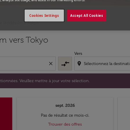
Cookies Settings
Accept All Cookies
de Stockholm a Tokyo
s sélectionnées. Veuillez mettre à jour votre sélection.
lm vers Tokyo
Vers
compare_arrows
close
location_on
tionnées. Veuillez mettre à jour votre sélection.
sept. 2026
Pas de résultat ce mois-ci.
Trouver des offres