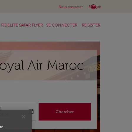
language
keyboard_arrow_down
Nous contacter
Français
keyboard_arrow_down
FIDELITE SAFAR FLYER
SE CONNECTER
REGISTER
oyal Air Maroc
r
today
Chercher
abel
king-return-date-aria-label
/2026
te