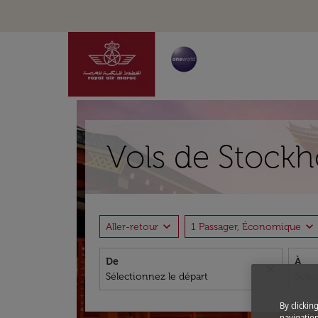
Vols de Stockh
expand_more
expand_more
Aller-retour
1 Passager, Économique
De
À
close
By clickin
navigation