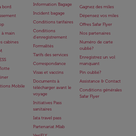
Information Bagage
à bord
Gagnez des miles
Incident bagage
issement
Dépensez vos miles
Conditions tarifaires
op
Offres Safar Flyer
Conditions
 à main
Nos partenaires
d'enregistrement
es cabines
Numéro de carte
Formalités
oublié?
M
Tarifs des services
Enregistrez un vol
ESS
Correspondance
manquant
flotte
Visas et vaccins
Pin oublié?
iner
Documents à
Assistance & Contact
ations Mobile
télécharger avant le
Conditions générales
voyage
Safar Flyer
Initiatives Pass
sanitaires
Iata travel pass
Partenariat Mlab
VeriFLY