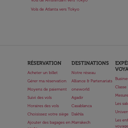
Vols de Amsterdam vers Tokyo
Vols de Atlanta vers Tokyo
RÉSERVATION
DESTINATIONS
EXPÉ
VOY
Acheter un billet
Notre réseau
Busine
Gérer ma réservation
Alliance & Partenariats
Class
Moyens de paiement
oneworld
Mesure
Suivi des vols
Agadir
Les sa
Horaires des vols
Casablanca
Univer
Choisissez votre siège
Dakhla
Les enf
Ajouter des bagages en
Marrakech
voyag