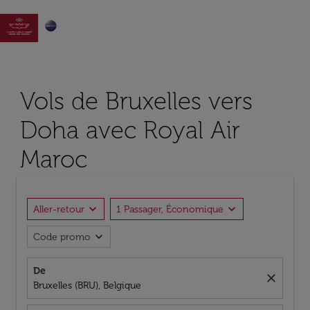

Vols de Bruxelles vers
Doha avec Royal Air
Maroc
expand_more
expand_more
Aller-retour
1 Passager, Économique
expand_more
Code promo
De
close
Bruxelles (BRU), Belgique