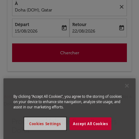
À
close
Doha (DOH), Qatar
Départ
Retour
today
today
fc-booking-departure-date-aria-label
fc-booking-return-date-aria-label
15/08/2026
22/08/2026
Chercher
Accueil
Vols
Vols pour Qatar
Vols de Bruxelles a
By clicking “Accept All Cookies”, you agree to the storing of cookies
on your device to enhance site navigation, analyze site usage, and
Doha
assist in our marketing efforts.
Prochains Vols de Bruxelles vers
Aucun tarif trouvé pour les options populaires sélectio
Cookies Settings
Accept All Cookies
Doha