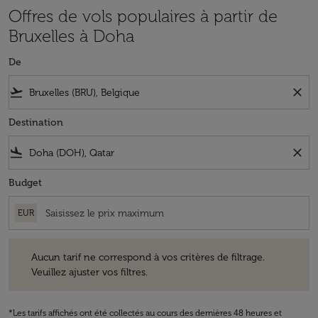
Offres de vols populaires à partir de
Bruxelles à Doha
De
flight_takeoff
close
Destination
flight_land
close
Budget
EUR
Aucun tarif ne correspond à vos critères de filtrage. Veuillez ajuster v
Aucun tarif ne correspond à vos critères de filtrage.
Veuillez ajuster vos filtres.
*Les tarifs affichés ont été collectés au cours des dernières 48 heures et