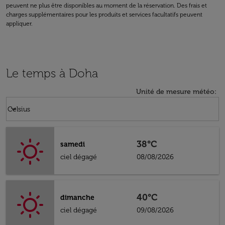
peuvent ne plus être disponibles au moment de la réservation. Des frais et
charges supplémentaires pour les produits et services facultatifs peuvent
appliquer.
Le temps à Doha
Unité de mesure météo
:
Weather unit option Celsius Selected
keyboard_arrow_down
Celsius
38°C
samedi
ciel dégagé
08/08/2026
40°C
dimanche
ciel dégagé
09/08/2026