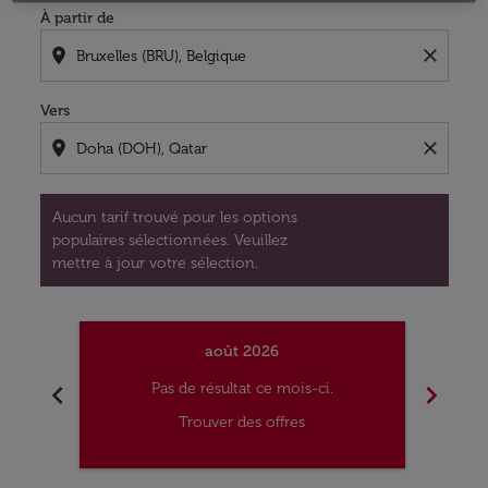
À partir de
location_on
close
Vers
location_on
close
Aucun tarif trouvé pour les options
populaires sélectionnées. Veuillez
mettre à jour votre sélection.
août 2026
chevron_left
chevron_right
Pas de résultat ce mois-ci.
Trouver des offres