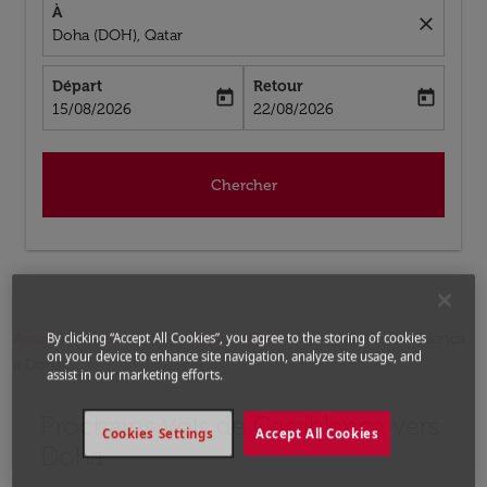
À
close
Doha (DOH), Qatar
Départ
Retour
today
today
fc-booking-departure-date-aria-label
fc-booking-return-date-aria-label
15/08/2026
22/08/2026
Chercher
Accueil
Vols
Vols pour Qatar
Vols de Casablanca
By clicking “Accept All Cookies”, you agree to the storing of cookies
on your device to enhance site navigation, analyze site usage, and
a Doha
assist in our marketing efforts.
Prochains Vols de Casablanca vers
Aucun tarif trouvé pour les options populaires sélectio
Cookies Settings
Accept All Cookies
Doha