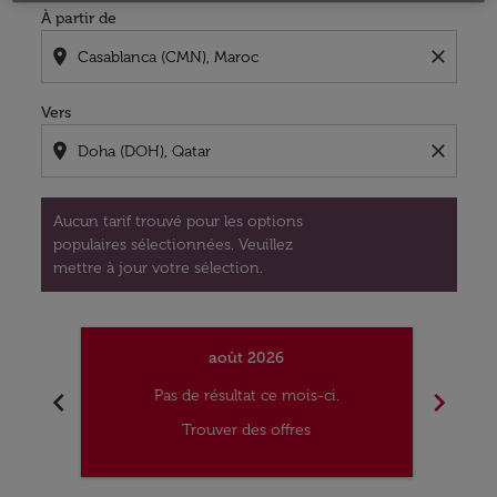
À partir de
location_on
close
Vers
location_on
close
Aucun tarif trouvé pour les options
populaires sélectionnées. Veuillez
mettre à jour votre sélection.
août 2026
chevron_left
chevron_right
Pas de résultat ce mois-ci.
Trouver des offres