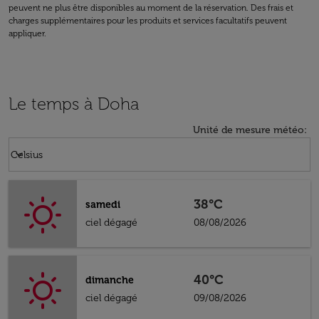
peuvent ne plus être disponibles au moment de la réservation. Des frais et
charges supplémentaires pour les produits et services facultatifs peuvent
appliquer.
Le temps à Doha
Unité de mesure météo
:
Weather unit option Celsius Selected
keyboard_arrow_down
Celsius
38°C
samedi
ciel dégagé
08/08/2026
40°C
dimanche
ciel dégagé
09/08/2026