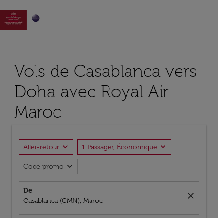

Vols de Casablanca vers
Doha avec Royal Air
Maroc
expand_more
expand_more
Aller-retour
1 Passager, Économique
expand_more
Code promo
De
close
Casablanca (CMN), Maroc