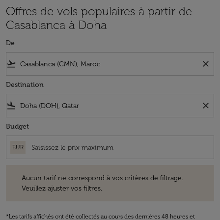
Offres de vols populaires à partir de
Casablanca à Doha
De
flight_takeoff
close
Destination
flight_land
close
Budget
EUR
Aucun tarif ne correspond à vos critères de filtrage. Veuillez ajuster v
Aucun tarif ne correspond à vos critères de filtrage.
Veuillez ajuster vos filtres.
*Les tarifs affichés ont été collectés au cours des dernières 48 heures et