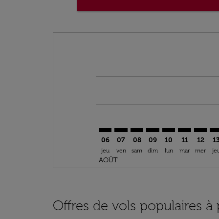
Displaying fares for août-2026
FRA–DOH: cmp-view-offers-discla
FRA–DOH: cmp-view-offers-di
FRA–DOH: cmp-view-offer
FRA–DOH: cmp-view-o
FRA–DOH: cmp-v
FRA–DOH: c
FRA–DO
FR
06
07
08
09
10
11
12
1
jeu
ven
sam
dim
lun
mar
mer
je
AOÛT
Offres de vols populaires à