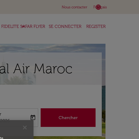
language
keyboard_arrow_down
Nous contacter
Français
keyboard_arrow_down
FIDELITE SAFAR FLYER
SE CONNECTER
REGISTER
al Air Maroc
r
today
Chercher
abel
king-return-date-aria-label
/2026
te