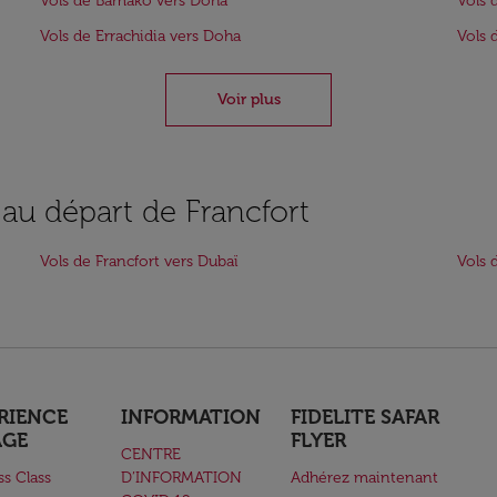
Vols de Bamako vers Doha
Vols 
Vols de Errachidia vers Doha
Vols 
Voir plus
 au départ de Francfort
Vols de Francfort vers Dubaï
Vols 
RIENCE
INFORMATION
FIDELITE SAFAR
AGE
FLYER
CENTRE
ss Class
D’INFORMATION
Adhérez maintenant