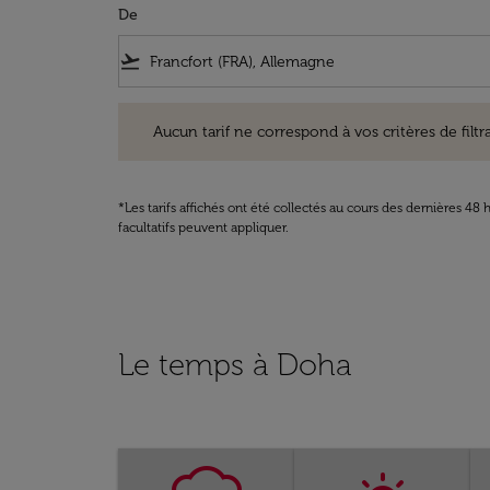
De
flight_takeoff
Aucun tarif ne correspond à vos critères de filtrage. Ve
Aucun tarif ne correspond à vos critères de filtrag
*Les tarifs affichés ont été collectés au cours des dernières 4
facultatifs peuvent appliquer.
Le temps à Doha