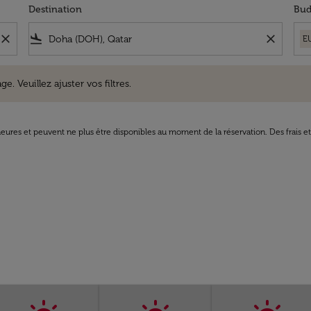
Destination
Bud
close
flight_land
close
E
uillez ajuster vos filtres.
e. Veuillez ajuster vos filtres.
8 heures et peuvent ne plus être disponibles au moment de la réservation. Des frais e