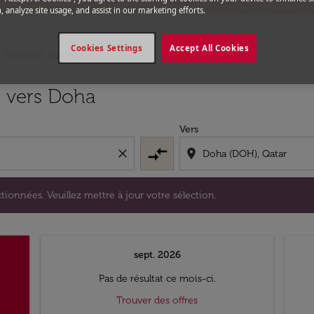
, analyze site usage, and assist in our marketing efforts.
Cookies Settings
Accept All Cookies
e Francfort a Doha
s sélectionnées. Veuillez mettre à jour votre sélection.
t vers Doha
Vers
compare_arrows
close
location_on
tionnées. Veuillez mettre à jour votre sélection.
sept. 2026
Pas de résultat ce mois-ci.
Trouver des offres