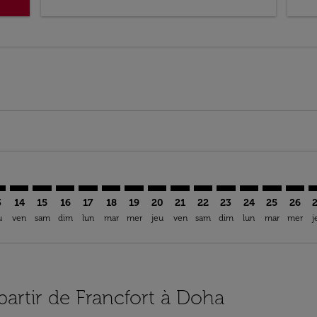
imer. Trouver des offres
sclaimer. Trouver des offres
s-disclaimer. Trouver des offres
ffers-disclaimer. Trouver des offres
iew-offers-disclaimer. Trouver des offres
mp-view-offers-disclaimer. Trouver des offres
H: cmp-view-offers-disclaimer. Trouver des offres
A–DOH: cmp-view-offers-disclaimer. Trouver des offres
FRA–DOH: cmp-view-offers-disclaimer. Trouver des offres
FRA–DOH: cmp-view-offers-disclaimer. Trouver des of
FRA–DOH: cmp-view-offers-disclaimer. Trouver de
FRA–DOH: cmp-view-offers-disclaimer. Trouve
FRA–DOH: cmp-view-offers-disclaimer. Tr
FRA–DOH: cmp-view-offers-disclaime
FRA–DOH: cmp-view-offers-discl
FRA–DOH: cmp-view-offers-d
FRA–DOH: cmp-view-offe
FRA–DOH: cmp-view-
FRA–DOH: cmp-v
FRA–DOH: 
FRA–D
F
3
14
15
16
17
18
19
20
21
22
23
24
25
26
u
ven
sam
dim
lun
mar
mer
jeu
ven
sam
dim
lun
mar
mer
j
 partir de Francfort à Doha