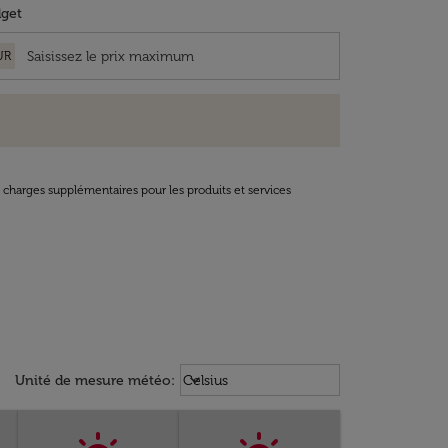
get
UR
t charges supplémentaires pour les produits et services
Weather unit option Celsius Select
keyboard_arrow_down
Unité de mesure météo
:
Celsius