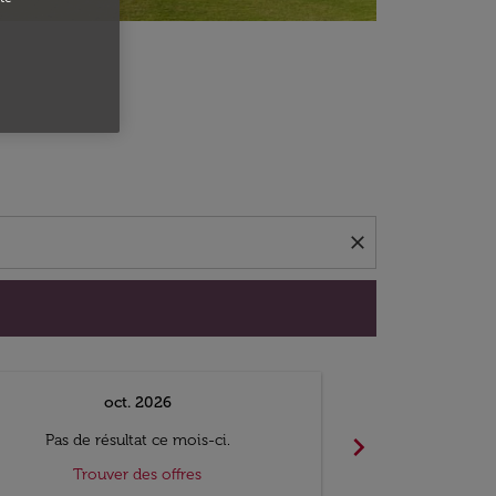
close
oct. 2026
n
chevron_right
Pas de résultat ce mois-ci.
Pas de ré
Trouver des offres
Trouv