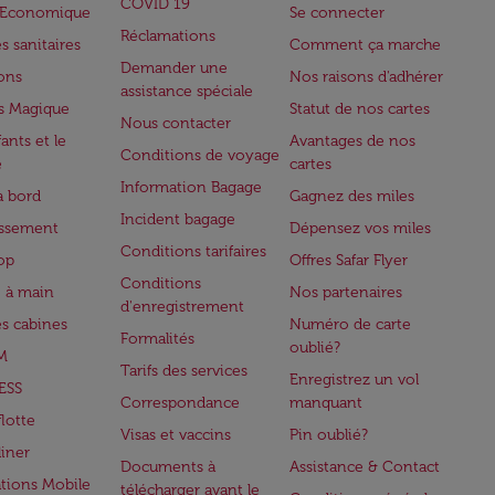
COVID 19
e Economique
Se connecter
Réclamations
s sanitaires
Comment ça marche
Demander une
lons
Nos raisons d'adhérer
assistance spéciale
s Magique
Statut de nos cartes
Nous contacter
ants et le
Avantages de nos
Conditions de voyage
e
cartes
Information Bagage
à bord
Gagnez des miles
Incident bagage
issement
Dépensez vos miles
Conditions tarifaires
op
Offres Safar Flyer
Conditions
 à main
Nos partenaires
d'enregistrement
es cabines
Numéro de carte
Formalités
oublié?
M
Tarifs des services
Enregistrez un vol
ESS
Correspondance
manquant
flotte
Visas et vaccins
Pin oublié?
iner
Documents à
Assistance & Contact
ations Mobile
télécharger avant le