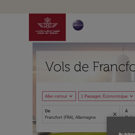
Vols de Francf
expand_more
expand_more
Aller-retour
1 Passager, Économique
De
À
close
By clickin