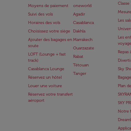
Class
Moyens de paiement
oneworld
Mesure
Suivi des vols
Agadir
Les sa
Horaires des vols
Casablanca
Univer
Choisissez votre siège
Dakhla
Les enf
Ajouter des bagages en
Marrakech
voyag
soute
Ouarzazate
Repas 
LOFT (Lounge + fast
Rabat
track)
Divert
Tétouan
Casablanca Lounge
Sky Sh
Tanger
Réservez un hôtel
Bagage
Louer une voiture
Plan d
Réservez votre transfert
SKYRA
aéroport
SKY PR
Notre 
Dreaml
Applic