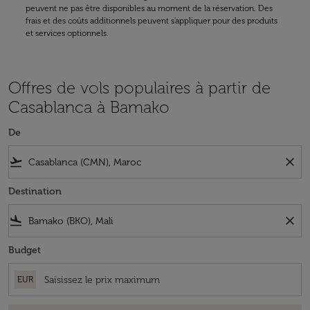
peuvent ne pas être disponibles au moment de la réservation. Des
frais et des coûts additionnels peuvent s'appliquer pour des produits
et services optionnels.
Offres de vols populaires à partir de
Casablanca à Bamako
De
flight_takeoff
close
Destination
flight_land
close
Budget
EUR