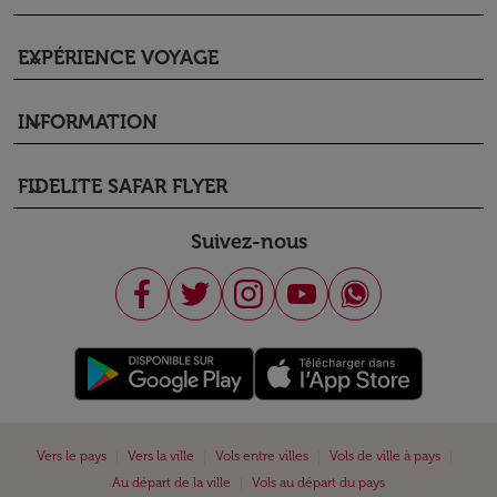
EXPÉRIENCE VOYAGE
keyboard_arrow_down
INFORMATION
keyboard_arrow_down
FIDELITE SAFAR FLYER
keyboard_arrow_down
Suivez-nous
|
|
|
|
Vers le pays
Vers la ville
Vols entre villes
Vols de ville à pays
|
Au départ de la ville
Vols au départ du pays