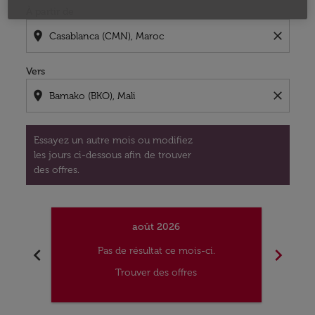
À partir de
location_on
close
Vers
location_on
close
Essayez un autre mois ou modifiez
les jours ci-dessous afin de trouver
des offres.
août 2026
chevron_left
chevron_right
Pas de résultat ce mois-ci.
Trouver des offres