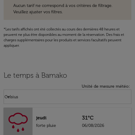
Aucun tarif ne correspond à vos critères de filtrage. Veuillez ajuster v
Aucun tarif ne correspond à vos critères de filtrage.
Veuillez ajuster vos filtres.
*Les tarifs affichés ont été collectés au cours des dernières 48 heures et
peuvent ne plus être disponibles au moment de la réservation. Des frais et
charges supplémentaires pour les produits et services facultatifs peuvent
appliquer.
Le temps à Bamako
Unité de mesure météo
:
Weather unit option Celsius Selected
keyboard_arrow_down
Celsius
31°C
jeudi
forte pluie
06/08/2026