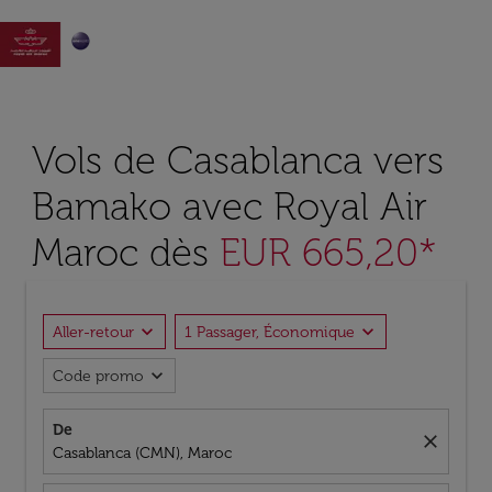

Vols de Casablanca vers
Bamako avec Royal Air
Maroc dès
EUR 665,20*
expand_more
expand_more
Aller-retour
1 Passager, Économique
expand_more
Code promo
De
close
Casablanca (CMN), Maroc