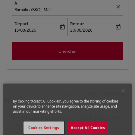
À
close
Bamako (BKO), Mali
Départ
Retour
today
today
fc-booking-departure-date-aria-label
fc-booking-return-date-aria-label
13/08/2026
20/08/2026
Chercher
Accueil
Vols
Vols pour Mali
Vols de Casablanca a
Bamako
By clicking “Accept All Cookies”, you agree to the storing of cookies
on your device to enhance site navigation, analyze site usage, and
assist in our marketing efforts.
Prochains Vols de Casablanca vers
Essayez un autre mois ou modifiez les jours ci-dessous
Bamako
Cookies Settings
Accept All Cookies