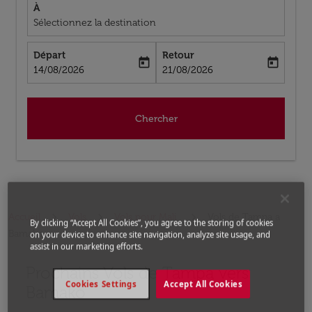
À
Sélectionnez la destination
Départ
Retour
today
today
fc-booking-departure-date-aria-label
fc-booking-return-date-aria-label
14/08/2026
21/08/2026
Chercher
Accueil
Vols
Vols pour Mali
Vols de Tampa a
By clicking “Accept All Cookies”, you agree to the storing of cookies
Bamako
on your device to enhance site navigation, analyze site usage, and
assist in our marketing efforts.
Prochains Vols de Tampa vers
Aucun tarif trouvé pour les options populaires sélectio
Cookies Settings
Accept All Cookies
Bamako