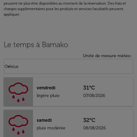
peuvent ne plus être disponibles au moment de la réservation. Des frais et
charges supplémentaires pour les produits et services facultatifs peuvent
appliquer.
Le temps à Bamako
Unité de mesure météo
:
Weather unit option Celsius Selected
keyboard_arrow_down
Celsius
31°C
vendredi
légère pluie
07/08/2026
32°C
samedi
pluie modérée
08/08/2026