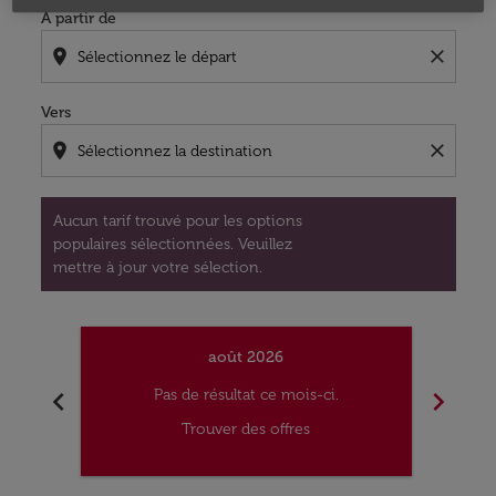
À partir de
location_on
close
Vers
location_on
close
Aucun tarif trouvé pour les options
populaires sélectionnées. Veuillez
mettre à jour votre sélection.
août 2026
chevron_left
chevron_right
Pas de résultat ce mois-ci.
Trouver des offres