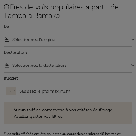
Offres de vols populaires à partir de
Tampa à Bamako
De
flight_takeoff
keyboard_arrow_down
Destination
flight_land
keyboard_arrow_down
Budget
EUR
Aucun tarif ne correspond à vos critères de filtrage. Veuillez ajuster v
Aucun tarif ne correspond à vos critères de filtrage.
Veuillez ajuster vos filtres.
*Les tarifs affichés ont été collectés au cours des dernières 48 heures et