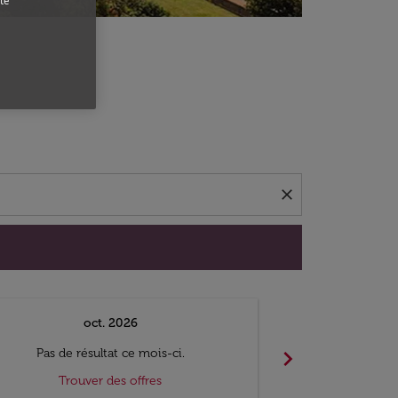
te
close
oct. 2026
n
chevron_right
Pas de résultat ce mois-ci.
Pas de ré
Trouver des offres
Trouv