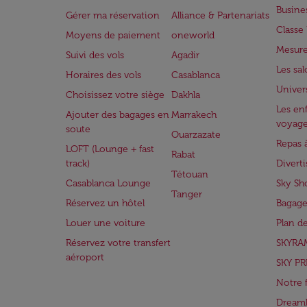
Busine
Gérer ma réservation
Alliance & Partenariats
Class
Moyens de paiement
oneworld
Mesure
Suivi des vols
Agadir
Les sa
Horaires des vols
Casablanca
Univer
Choisissez votre siège
Dakhla
Les enf
Ajouter des bagages en
Marrakech
voyag
soute
Ouarzazate
Repas 
LOFT (Lounge + fast
Rabat
track)
Divert
Tétouan
Casablanca Lounge
Sky Sh
Tanger
Réservez un hôtel
Bagage
Louer une voiture
Plan d
Réservez votre transfert
SKYRA
aéroport
SKY PR
Notre 
Dreaml