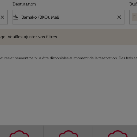
Destination
Bud
close
flight_land
close
E
uillez ajuster vos filtres.
e. Veuillez ajuster vos filtres.
8 heures et peuvent ne plus être disponibles au moment de la réservation. Des frais e