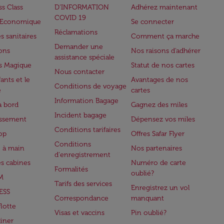
ss Class
D’INFORMATION
Adhérez maintenant
COVID 19
e Economique
Se connecter
Réclamations
s sanitaires
Comment ça marche
Demander une
lons
Nos raisons d'adhérer
assistance spéciale
s Magique
Statut de nos cartes
Nous contacter
ants et le
Avantages de nos
Conditions de voyage
e
cartes
Information Bagage
à bord
Gagnez des miles
Incident bagage
issement
Dépensez vos miles
Conditions tarifaires
op
Offres Safar Flyer
Conditions
 à main
Nos partenaires
d'enregistrement
es cabines
Numéro de carte
Formalités
oublié?
M
Tarifs des services
Enregistrez un vol
ESS
Correspondance
manquant
flotte
Visas et vaccins
Pin oublié?
iner