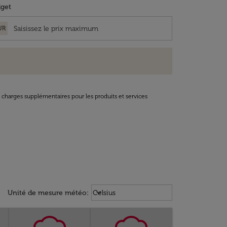
get
UR
t charges supplémentaires pour les produits et services
Weather unit option Celsius Select
keyboard_arrow_down
Unité de mesure météo
:
Celsius