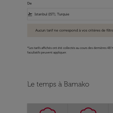
De
flight_takeoff
Aucun tarif ne correspond à vos critères de filtrage. Ve
Aucun tarif ne correspond à vos critères de filtrag
*Les tarifs affichés ont été collectés au cours des dernières 4
facultatifs peuvent appliquer.
Le temps à Bamako