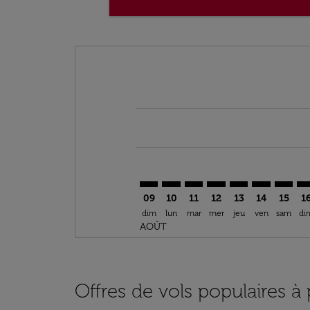
Displaying fares for août-2026
IST–BKO: cmp-view-offers-disclai
IST–BKO: cmp-view-offers-dis
IST–BKO: cmp-view-offer
IST–BKO: cmp-view-o
IST–BKO: cmp-vi
IST–BKO: cm
IST–BK
IS
09
10
11
12
13
14
15
1
dim
lun
mar
mer
jeu
ven
sam
di
AOÛT
Offres de vols populaires à