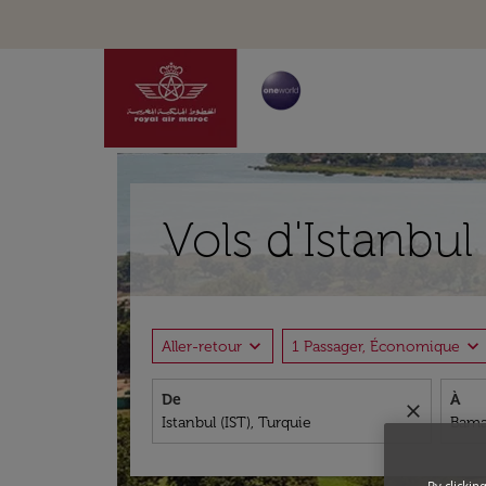
Vols d'Istanbu
expand_more
expand_more
Aller-retour
1 Passager, Économique
De
À
close