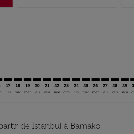
mer. Trouver des offres
claimer. Trouver des offres
s-disclaimer. Trouver des offres
ffers-disclaimer. Trouver des offres
ew-offers-disclaimer. Trouver des offres
p-view-offers-disclaimer. Trouver des offres
O: cmp-view-offers-disclaimer. Trouver des offres
T–BKO: cmp-view-offers-disclaimer. Trouver des offres
IST–BKO: cmp-view-offers-disclaimer. Trouver des offres
IST–BKO: cmp-view-offers-disclaimer. Trouver des off
IST–BKO: cmp-view-offers-disclaimer. Trouver des
IST–BKO: cmp-view-offers-disclaimer. Trouver
IST–BKO: cmp-view-offers-disclaimer. Tr
IST–BKO: cmp-view-offers-disclaimer
IST–BKO: cmp-view-offers-discla
IST–BKO: cmp-view-offers-di
IST–BKO: cmp-view-offe
IST–BKO: cmp-view-
IST–BKO: cmp-v
IST–BKO: c
IST–B
I
6
17
18
19
20
21
22
23
24
25
26
27
28
29
m
lun
mar
mer
jeu
ven
sam
dim
lun
mar
mer
jeu
ven
sam
d
 partir de Istanbul à Bamako