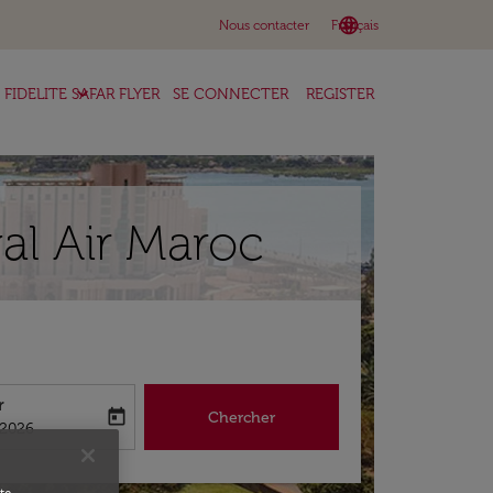
language
keyboard_arrow_down
Nous contacter
Français
keyboard_arrow_down
FIDELITE SAFAR FLYER
SE CONNECTER
REGISTER
al Air Maroc
r
today
Chercher
abel
king-return-date-aria-label
/2026