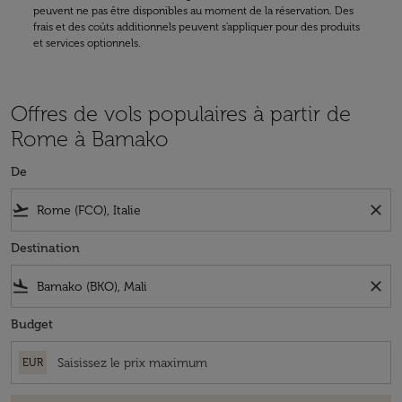
peuvent ne pas être disponibles au moment de la réservation. Des
frais et des coûts additionnels peuvent s'appliquer pour des produits
et services optionnels.
Offres de vols populaires à partir de
Rome à Bamako
De
flight_takeoff
close
Destination
flight_land
close
Budget
EUR