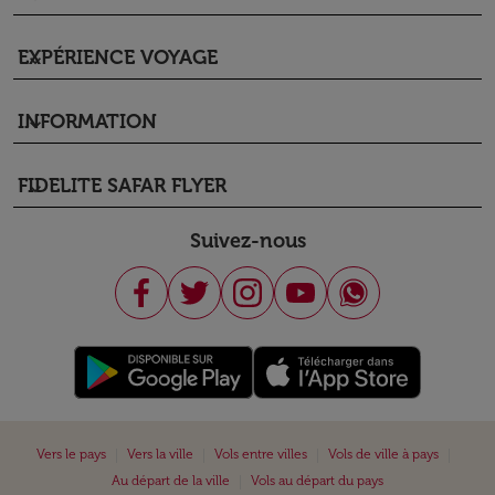
EXPÉRIENCE VOYAGE
keyboard_arrow_down
INFORMATION
keyboard_arrow_down
FIDELITE SAFAR FLYER
keyboard_arrow_down
Suivez-nous
|
|
|
|
Vers le pays
Vers la ville
Vols entre villes
Vols de ville à pays
|
Au départ de la ville
Vols au départ du pays