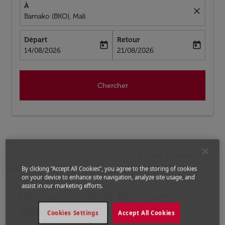
À
close
Bamako (BKO), Mali
Départ
Retour
today
today
fc-booking-departure-date-aria-label
fc-booking-return-date-aria-label
14/08/2026
21/08/2026
Chercher
Accueil
Vols
Vols pour Mali
Vols de Rome a
Bamako
By clicking “Accept All Cookies”, you agree to the storing of cookies
on your device to enhance site navigation, analyze site usage, and
assist in our marketing efforts.
Prochains Vols de Rome vers
Essayez un autre mois ou modifiez les jours ci-dessous
Bamako
Cookies Settings
Accept All Cookies