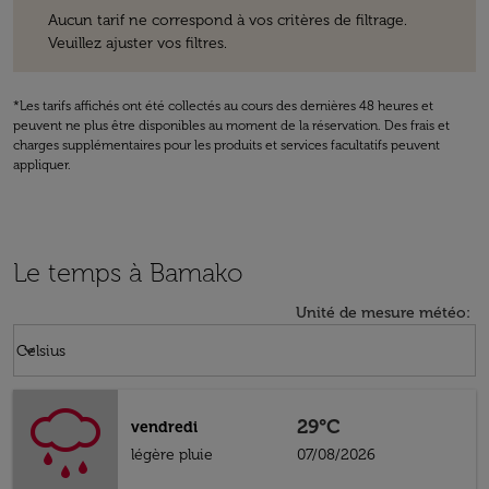
Aucun tarif ne correspond à vos critères de filtrage. Veuillez ajuster v
Aucun tarif ne correspond à vos critères de filtrage.
Veuillez ajuster vos filtres.
*Les tarifs affichés ont été collectés au cours des dernières 48 heures et
peuvent ne plus être disponibles au moment de la réservation. Des frais et
charges supplémentaires pour les produits et services facultatifs peuvent
appliquer.
Le temps à Bamako
Unité de mesure météo
:
Weather unit option Celsius Selected
keyboard_arrow_down
Celsius
29°C
vendredi
légère pluie
07/08/2026