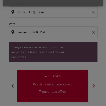
À partir de
location_on
close
Vers
location_on
close
Essayez un autre mois ou modifiez
les jours ci-dessous afin de trouver
des offres.
août 2026
chevron_left
chevron_right
Pas de résultat ce mois-ci.
Trouver des offres