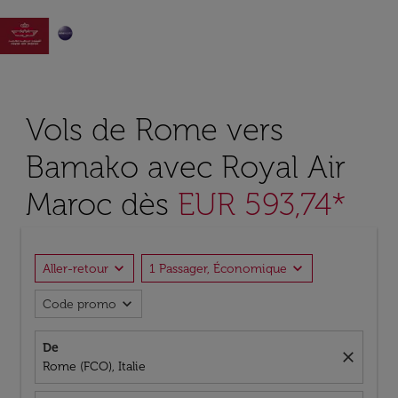

Vols de Rome vers
Bamako avec Royal Air
Maroc dès
EUR 593,74*
expand_more
expand_more
Aller-retour
1 Passager, Économique
expand_more
Code promo
De
close
Rome (FCO), Italie