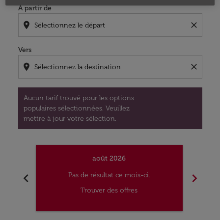
À partir de
location_on
close
Vers
location_on
close
Aucun tarif trouvé pour les options
populaires sélectionnées. Veuillez
mettre à jour votre sélection.
août 2026
chevron_left
chevron_right
Pas de résultat ce mois-ci.
Trouver des offres