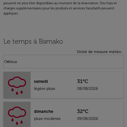
peuvent ne plus être disponibles au moment de la réservation. Des frais et
charges supplémentaires pour les produits et services facultatifs peuvent
appliquer.
Le temps à Bamako
Unité de mesure météo
:
Weather unit option Celsius Selected
keyboard_arrow_down
Celsius
31°C
samedi
légère pluie
08/08/2026
32°C
dimanche
pluie modérée
09/08/2026