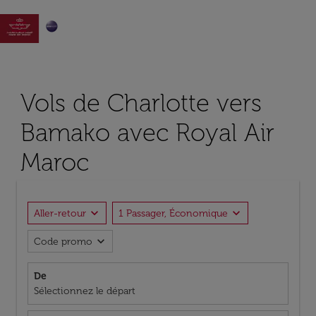

Vols de Charlotte vers
Bamako avec Royal Air
Maroc
expand_more
expand_more
Aller-retour
1 Passager, Économique
expand_more
Code promo
De
Sélectionnez le départ