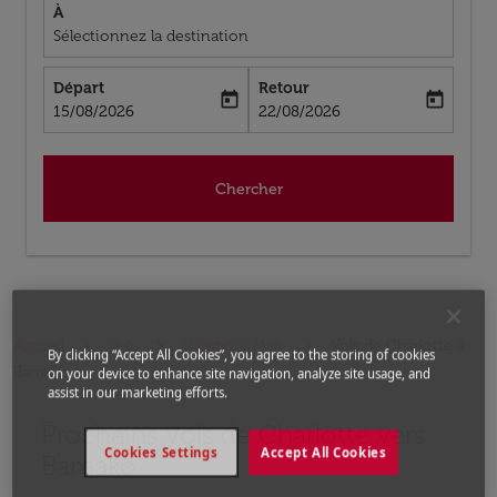
À
Sélectionnez la destination
Départ
Retour
today
today
fc-booking-departure-date-aria-label
fc-booking-return-date-aria-label
15/08/2026
22/08/2026
Chercher
Accueil
Vols
Vols pour Mali
Vols de Charlotte a
By clicking “Accept All Cookies”, you agree to the storing of cookies
Bamako
on your device to enhance site navigation, analyze site usage, and
assist in our marketing efforts.
Prochains Vols de Charlotte vers
Aucun tarif trouvé pour les options populaires sélectio
Cookies Settings
Accept All Cookies
Bamako