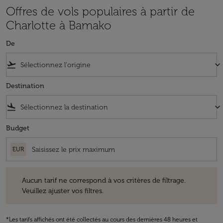
Offres de vols populaires à partir de
Charlotte à Bamako
De
flight_takeoff
keyboard_arrow_down
Destination
flight_land
keyboard_arrow_down
Budget
EUR
Aucun tarif ne correspond à vos critères de filtrage. Veuillez ajuster v
Aucun tarif ne correspond à vos critères de filtrage.
Veuillez ajuster vos filtres.
*Les tarifs affichés ont été collectés au cours des dernières 48 heures et